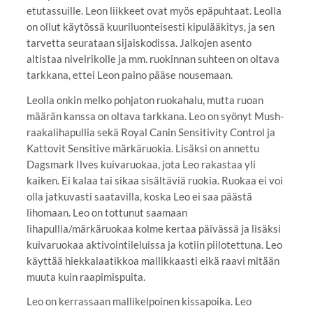
etutassuille. Leon liikkeet ovat myös epäpuhtaat. Leolla
on ollut käytössä kuuriluonteisesti kipulääkitys, ja sen
tarvetta seurataan sijaiskodissa. Jalkojen asento
altistaa nivelrikolle ja mm. ruokinnan suhteen on oltava
tarkkana, ettei Leon paino pääse nousemaan.
Leolla onkin melko pohjaton ruokahalu, mutta ruoan
määrän kanssa on oltava tarkkana. Leo on syönyt Mush-
raakalihapullia sekä Royal Canin Sensitivity Control ja
Kattovit Sensitive märkäruokia. Lisäksi on annettu
Dagsmark Ilves kuivaruokaa, jota Leo rakastaa yli
kaiken. Ei kalaa tai sikaa sisältäviä ruokia. Ruokaa ei voi
olla jatkuvasti saatavilla, koska Leo ei saa päästä
lihomaan. Leo on tottunut saamaan
lihapullia/märkäruokaa kolme kertaa päivässä ja lisäksi
kuivaruokaa aktivointileluissa ja kotiin piilotettuna. Leo
käyttää hiekkalaatikkoa mallikkaasti eikä raavi mitään
muuta kuin raapimispuita.
Leo on kerrassaan mallikelpoinen kissapoika. Leo