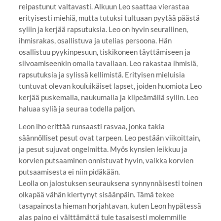
reipastunut valtavasti. Alkuun Leo saattaa vierastaa
erityisesti miehiä, mutta tutuksi tultuaan pyytää päästä
syliin ja kerjää rapsutuksia. Leo on hyvin seurallinen,
ihmisrakas, osallistuva ja utelias persoona. Hän
osallistuu pyykinpesuun, tiskikoneen täyttämiseen ja
siivoamiseenkin omalla tavallaan. Leo rakastaa ihmisiä,
rapsutuksia ja sylissä kellimistä. Erityisen mieluisia
tuntuvat olevan kouluikäiset lapset, joiden huomiota Leo
kerjää puskemalla, naukumalla ja kiipeämällä syliin. Leo
haluaa syliä ja seuraa todella paljon.
Leon iho erittää runsaasti rasvaa, jonka takia
säännölliset pesut ovat tarpeen. Leo pestään viikoittain,
ja pesut sujuvat ongelmitta. Myös kynsien leikkuu ja
korvien putsaaminen onnistuvat hyvin, vaikka korvien
putsaamisesta ei niin pidäkään.
Leolla on jalostuksen seurauksena synnynnäisesti toinen
olkapää vähän kiertynyt sisäänpäin. Tämä tekee
tasapainosta hieman horjahtavan, kuten Leon hypätessä
alas paino ei välttämättä tule tasaisesti molemmille