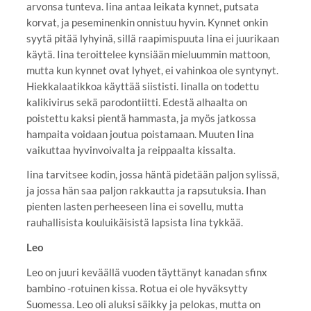
arvonsa tunteva. Iina antaa leikata kynnet, putsata
korvat, ja peseminenkin onnistuu hyvin. Kynnet onkin
syytä pitää lyhyinä, sillä raapimispuuta Iina ei juurikaan
käytä. Iina teroittelee kynsiään mieluummin mattoon,
mutta kun kynnet ovat lyhyet, ei vahinkoa ole syntynyt.
Hiekkalaatikkoa käyttää siististi. Iinalla on todettu
kalikivirus sekä parodontiitti. Edestä alhaalta on
poistettu kaksi pientä hammasta, ja myös jatkossa
hampaita voidaan joutua poistamaan. Muuten Iina
vaikuttaa hyvinvoivalta ja reippaalta kissalta.
Iina tarvitsee kodin, jossa häntä pidetään paljon sylissä,
ja jossa hän saa paljon rakkautta ja rapsutuksia. Ihan
pienten lasten perheeseen Iina ei sovellu, mutta
rauhallisista kouluikäisistä lapsista Iina tykkää.
Leo
Leo on juuri keväällä vuoden täyttänyt kanadan sfinx
bambino -rotuinen kissa. Rotua ei ole hyväksytty
Suomessa. Leo oli aluksi säikky ja pelokas, mutta on