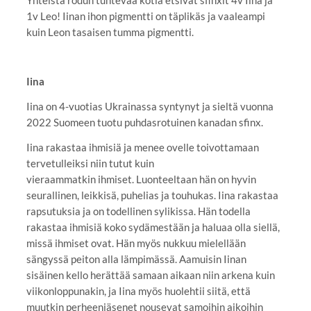
1v Leo! Iinan ihon pigmentti on täplikäs ja vaaleampi
kuin Leon tasaisen tumma pigmentti.
Iina
Iina on 4-vuotias Ukrainassa syntynyt ja sieltä vuonna
2022 Suomeen tuotu puhdasrotuinen kanadan sfinx.
Iina rakastaa ihmisiä ja menee ovelle toivottamaan
tervetulleiksi niin tutut kuin
vieraammatkin ihmiset. Luonteeltaan hän on hyvin
seurallinen, leikkisä, puhelias ja touhukas. Iina rakastaa
rapsutuksia ja on todellinen sylikissa. Hän todella
rakastaa ihmisiä koko sydämestään ja haluaa olla siellä,
missä ihmiset ovat. Hän myös nukkuu mielellään
sängyssä peiton alla lämpimässä. Aamuisin Iinan
sisäinen kello herättää samaan aikaan niin arkena kuin
viikonloppunakin, ja Iina myös huolehtii siitä, että
muutkin perheenjäsenet nousevat samoihin aikoihin