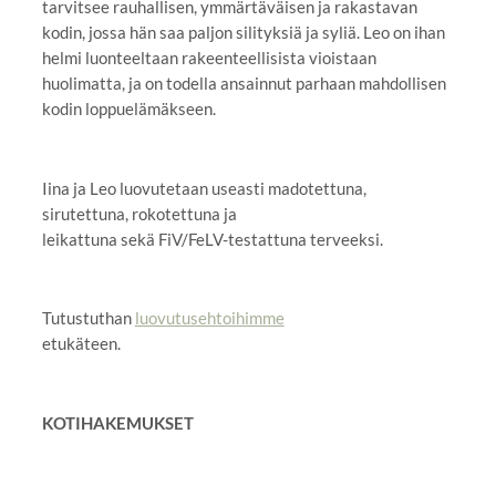
tarvitsee rauhallisen, ymmärtäväisen ja rakastavan
kodin, jossa hän saa paljon silityksiä ja syliä. Leo on ihan
helmi luonteeltaan rakeenteellisista vioistaan
huolimatta, ja on todella ansainnut parhaan mahdollisen
kodin loppuelämäkseen.
Iina ja Leo luovutetaan useasti madotettuna,
sirutettuna, rokotettuna ja
leikattuna sekä FiV/FeLV-testattuna terveeksi.
Tutustuthan
luovutusehtoihimme
etukäteen.
KOTIHAKEMUKSET