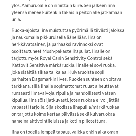
ylös. Aamuruoalle on nimittäin kiire. Sen jälkeen Iina
yleensä menee kuitenkin takaisin peiton alle jatkamaan
unia.
Ruoka-ajoista Iina muistuttaa pyörimällä tiiviisti jaloissa
ja naukumalla pikkuruisella äänellään. Iina on
herkkävatsainen, ja parhaaksi ravinnoksi ovat
osoittautuneet Mush-pakastelihapullat. Iinalle on
tarjottu myös Royal Canin Sensitivity Control sekä
Kattovit Sensitive märkäruokia. Iinalle ei sovi ruoka,
joka sisältää sikaa tai kalaa. Kuivaruoista sopii
parhaiten Dagsmarkin Ilves. Ruokien suhteen on oltava
tarkkana, sillä Iinalle sopimattomat ruuat aiheuttavat
runsaasti ilmavaivoja, ripulia ja mahdollisesti vatsan
kipuilua. Iina söisi jatkuvasti, joten ruokaa ei voi jättää
vapaasti tarjolle. Sijaiskodissa lihapullia/märkäruokaa
on tarjottu kolme kertaa päivässä sekä kuivaruokaa
nameina aktivointileluissa ja kotiin piilotettuna.
Iina on todella lempeä tapaus, vaikka onkin aika oman