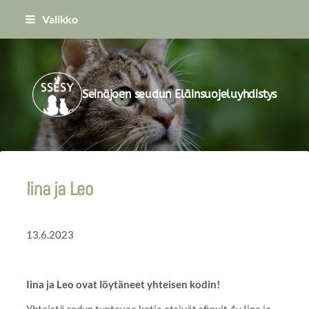
Siirry
Valikko
sivun
sisältöön
Seinäjoen seudun Eläinsuojeluyhdistys
Iina ja Leo
13.6.2023
Iina ja Leo ovat löytäneet yhteisen kodin!
Yhteistä rodun tuntevaa kotia etsivät sfinxit 4v Iina ja