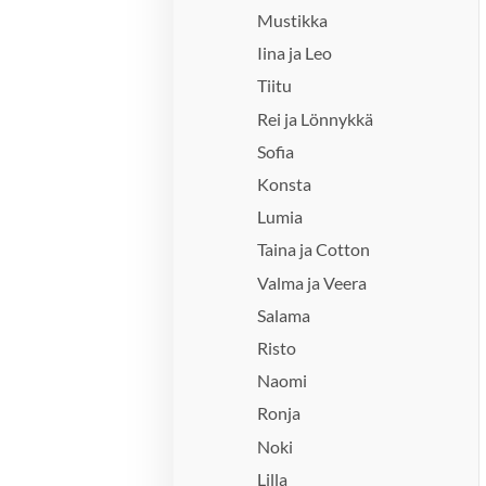
Mustikka
Iina ja Leo
Tiitu
Rei ja Lönnykkä
Sofia
Konsta
Lumia
Taina ja Cotton
Valma ja Veera
Salama
Risto
Naomi
Ronja
Noki
Lilla