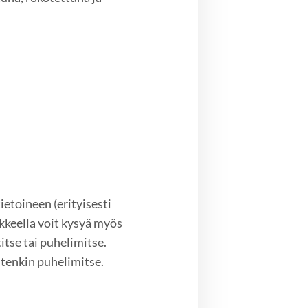
etoineen (erityisesti
keella voit kysyä myös
itse tai puhelimitse.
tenkin puhelimitse.