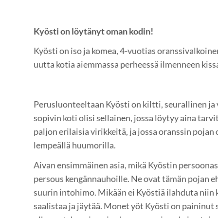
Kyösti on löytänyt oman kodin!
Kyösti on iso ja komea, 4-vuotias oranssivalkoinen 
uutta kotia aiemmassa perheessä ilmenneen kissa
Perusluonteeltaan Kyösti on kiltti, seurallinen ja v
sopivin koti olisi sellainen, jossa löytyy aina tarv
paljon erilaisia virikkeitä, ja jossa oranssin poj
lempeällä huumorilla.
Aivan ensimmäinen asia, mikä Kyöstin persoonast
persous kengännauhoille. Ne ovat tämän pojan e
suurin intohimo. Mikään ei Kyöstiä ilahduta niin 
saalistaa ja jäytää. Monet yöt Kyösti on paininut 