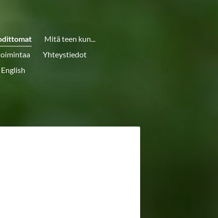
odittomat
Mitä teen kun...
toimintaa
Yhteystiedot
 English