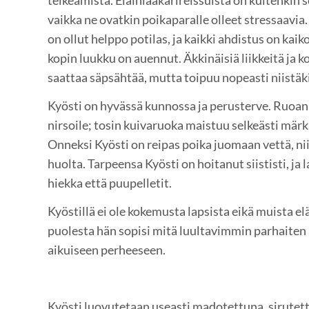
telkeämistä. Eläinlääkärireissuista on kuitenkin s
vaikka ne ovatkin poikaparalle olleet stressaavi
on ollut helppo potilas, ja kaikki ahdistus on kai
kopin luukku on auennut. Äkkinäisiä liikkeitä ja 
saattaa säpsähtää, mutta toipuu nopeasti niistäk
Kyösti on hyvässä kunnossa ja perusterve. Ruoan 
nirsoile; tosin kuivaruoka maistuu selkeästi mä
Onneksi Kyösti on reipas poika juomaan vettä, nii
huolta. Tarpeensa Kyösti on hoitanut siististi, ja 
hiekka että puupelletit.
Kyöstillä ei ole kokemusta lapsista eikä muista e
puolesta hän sopisi mitä luultavimmin parhaiten 
aikuiseen perheeseen.
Kyösti luovutetaan useasti madotettuna, sirutett