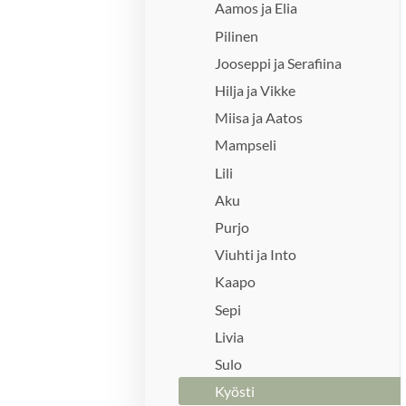
Aamos ja Elia
Pilinen
Jooseppi ja Serafiina
Hilja ja Vikke
Miisa ja Aatos
Mampseli
Lili
Aku
Purjo
Viuhti ja Into
Kaapo
Sepi
Livia
Sulo
Kyösti