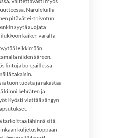
ssa. Valitettavasti myös
utteessa. Naruleluilla
inen pitävät ei-toivotun
tenkin syytä suojata
lukkoon kaiken varalta.
 pyytää leikkimään
tamalla niiden ääreen.
ös lintuja bongaillessa
ällä takaisin.
ia tuon tuosta ja rakastaa
ä kiinni kehräten ja
öt Kyösti viettää sängyn
rapsutukset.
 tarkoittaa lähinnä sitä,
arsinkaan kuljetuskoppaan