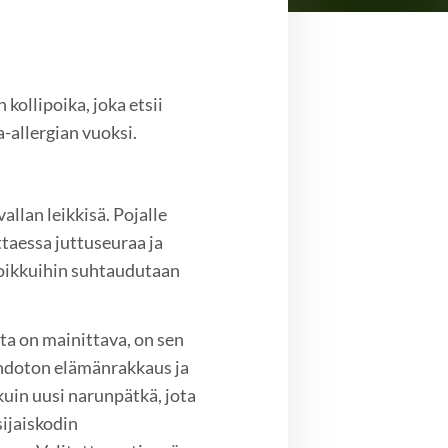
kollipoika, joka etsii
-allergian vuoksi.
allan leikkisä. Pojalle
ittaessa juttuseuraa ja
an oikkuihin suhtaudutaan
a on mainittava, on sen
hdoton elämänrakkaus ja
kuin uusi narunpätkä, jota
sijaiskodin