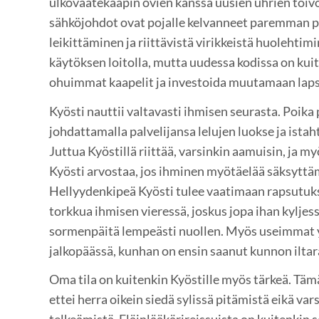
ulkovaatekaapin ovien kanssa uusien uhrien toivo
sähköjohdot ovat pojalle kelvanneet paremman pu
leikittäminen ja riittävistä virikkeistä huolehtim
käytöksen loitolla, mutta uudessa kodissa on kui
ohuimmat kaapelit ja investoida muutamaan lapsi
Kyösti nauttii valtavasti ihmisen seurasta. Poika
johdattamalla palvelijansa lelujen luokse ja istah
Juttua Kyöstillä riittää, varsinkin aamuisin, ja my
Kyösti arvostaa, jos ihminen myötäelää säksyttäm
Hellyydenkipeä Kyösti tulee vaatimaan rapsutuks
torkkua ihmisen vieressä, joskus jopa ihan kyljess
sormenpäitä lempeästi nuollen. Myös useimmat y
jalkopäässä, kunhan on ensin saanut kunnon ilta
Oma tila on kuitenkin Kyöstille myös tärkeä. Tämä
ettei herra oikein siedä sylissä pitämistä eikä v