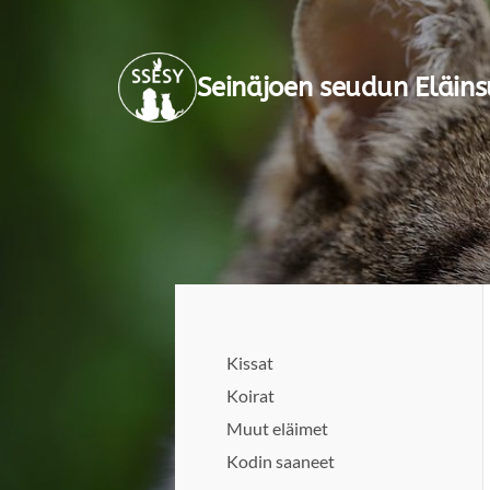
Siirry
sivun
Seinäjoen seudun Eläins
sisältöön
Kissat
Koirat
Muut eläimet
Kodin saaneet