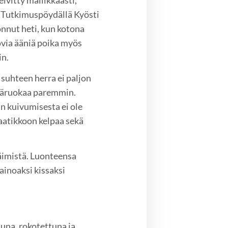
elvitty mallikkaasti,
a. Tutkimuspöydällä Kyösti
konnut heti, kun kotona
kovia ääniä poika myös
in.
suhteen herra ei paljon
rkäruokaa paremmin.
n kuivumisesta ei ole
laatikkoon kelpaa sekä
läimistä. Luonteensa
ainoaksi kissaksi
una, rokotettuna ja