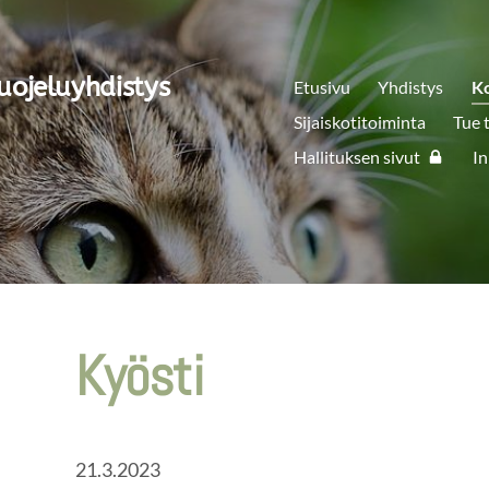
uojeluyhdistys
Etusivu
Yhdistys
K
Sijaiskotitoiminta
Tue 
Hallituksen sivut
In
Kyösti
21.3.2023