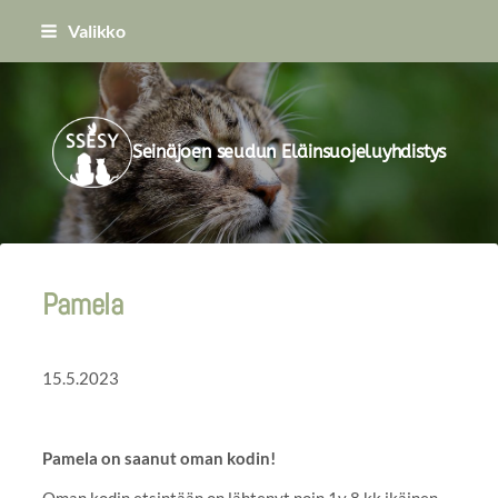
Siirry
Valikko
sivun
sisältöön
Seinäjoen seudun Eläinsuojeluyhdistys
Pamela
15.5.2023
Pamela on saanut oman kodin!
Oman kodin etsintään on lähtenyt noin 1v 8 kk ikäinen