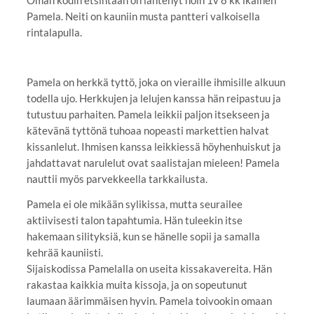
Pamela. Neiti on kauniin musta pantteri valkoisella
rintalapulla.
Pamela on herkkä tyttö, joka on vieraille ihmisille alkuun
todella ujo. Herkkujen ja lelujen kanssa hän reipastuu ja
tutustuu parhaiten. Pamela leikkii paljon itsekseen ja
kätevänä tyttönä tuhoaa nopeasti markettien halvat
kissanlelut. Ihmisen kanssa leikkiessä höyhenhuiskut ja
jahdattavat narulelut ovat saalistajan mieleen! Pamela
nauttii myös parvekkeella tarkkailusta.
Pamela ei ole mikään sylikissa, mutta seurailee
aktiivisesti talon tapahtumia. Hän tuleekin itse
hakemaan silityksiä, kun se hänelle sopii ja samalla
kehrää kauniisti.
Sijaiskodissa Pamelalla on useita kissakavereita. Hän
rakastaa kaikkia muita kissoja, ja on sopeutunut
laumaan äärimmäisen hyvin. Pamela toivookin omaan