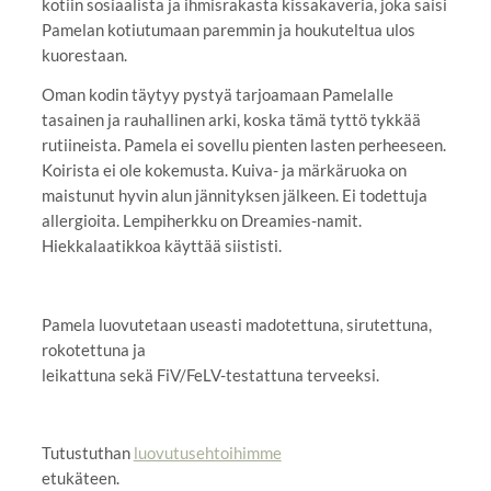
kotiin sosiaalista ja ihmisrakasta kissakaveria, joka saisi
Pamelan kotiutumaan paremmin ja houkuteltua ulos
kuorestaan.
Oman kodin täytyy pystyä tarjoamaan Pamelalle
tasainen ja rauhallinen arki, koska tämä tyttö tykkää
rutiineista. Pamela ei sovellu pienten lasten perheeseen.
Koirista ei ole kokemusta. Kuiva- ja märkäruoka on
maistunut hyvin alun jännityksen jälkeen. Ei todettuja
allergioita. Lempiherkku on Dreamies-namit.
Hiekkalaatikkoa käyttää siististi.
Pamela luovutetaan useasti madotettuna, sirutettuna,
rokotettuna ja
leikattuna sekä FiV/FeLV-testattuna terveeksi.
Tutustuthan
luovutusehtoihimme
etukäteen.