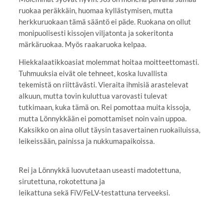
ruokaa peräkkäin, huomaa kyllästymisen, mutta
herkkuruokaan tämä sääntö ei päde. Ruokana on ollut
monipuolisesti kissojen viljatonta ja sokeritonta
märkäruokaa. Myös raakaruoka kelpaa.
Hiekkalaatikkoasiat molemmat hoitaa moitteettomasti.
Tuhmuuksia eivät ole tehneet, koska luvallista
tekemistä on riittävästi. Vieraita ihmisiä arastelevat
alkuun, mutta tovin kuluttua varovasti tulevat
tutkimaan, kuka tämä on. Rei pomottaa muita kissoja,
mutta Lönnykkään ei pomottamiset noin vain uppoa.
Kaksikko on aina ollut täysin tasavertainen ruokailuissa,
leikeissään, painissa ja nukkumapaikoissa.
Rei ja Lönnykkä luovutetaan useasti madotettuna,
sirutettuna, rokotettuna ja
leikattuna sekä FiV/FeLV-testattuna terveeksi.