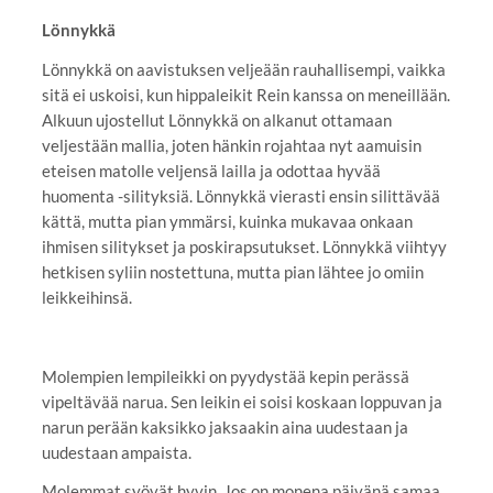
Lönnykkä
Lönnykkä on aavistuksen veljeään rauhallisempi, vaikka
sitä ei uskoisi, kun hippaleikit Rein kanssa on meneillään.
Alkuun ujostellut Lönnykkä on alkanut ottamaan
veljestään mallia, joten hänkin rojahtaa nyt aamuisin
eteisen matolle veljensä lailla ja odottaa hyvää
huomenta -silityksiä. Lönnykkä vierasti ensin silittävää
kättä, mutta pian ymmärsi, kuinka mukavaa onkaan
ihmisen silitykset ja poskirapsutukset. Lönnykkä viihtyy
hetkisen syliin nostettuna, mutta pian lähtee jo omiin
leikkeihinsä.
Molempien lempileikki on pyydystää kepin perässä
vipeltävää narua. Sen leikin ei soisi koskaan loppuvan ja
narun perään kaksikko jaksaakin aina uudestaan ja
uudestaan ampaista.
Molemmat syövät hyvin. Jos on monena päivänä samaa