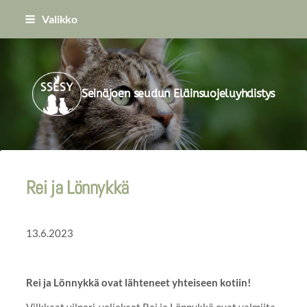
Siirry
Valikko
sivun
sisältöön
Seinäjoen seudun Eläinsuojeluyhdistys
Rei ja Lönnykkä
13.6.2023
Rei ja Lönnykkä ovat lähteneet yhteiseen kotiin!
Vilkkaat vilperi-veljekset Rei ja Lönnykkä ovat valmiita