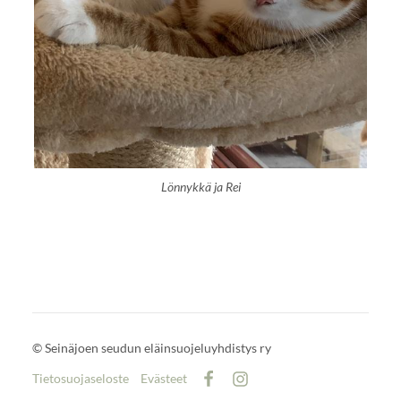
Lönnykkä ja Rei
©
Seinäjoen seudun eläinsuojeluyhdistys ry
Tietosuojaseloste
Evästeet
Facebook
Instagram