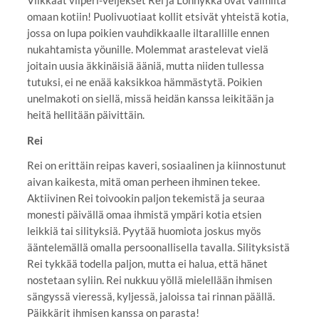
omaan kotiin! Puolivuotiaat kollit etsivät yhteistä kotia,
jossa on lupa poikien vauhdikkaalle iltarallille ennen
nukahtamista yöunille. Molemmat arastelevat vielä
joitain uusia äkkinäisiä ääniä, mutta niiden tullessa
tutuksi, ei ne enää kaksikkoa hämmästytä. Poikien
unelmakoti on siellä, missä heidän kanssa leikitään ja
heitä hellitään päivittäin.
Rei
Rei on erittäin reipas kaveri, sosiaalinen ja kiinnostunut
aivan kaikesta, mitä oman perheen ihminen tekee.
Aktiivinen Rei toivookin paljon tekemistä ja seuraa
monesti päivällä omaa ihmistä ympäri kotia etsien
leikkiä tai silityksiä. Pyytää huomiota joskus myös
ääntelemällä omalla persoonallisella tavalla. Silityksistä
Rei tykkää todella paljon, mutta ei halua, että hänet
nostetaan syliin. Rei nukkuu yöllä mielellään ihmisen
sängyssä vieressä, kyljessä, jaloissa tai rinnan päällä.
Päikkärit ihmisen kanssa on parasta!