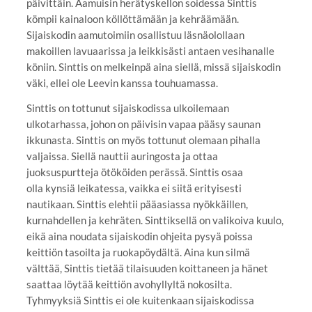
päivittäin. Aamuisin herätyskellon soidessa Sinttis
kömpii kainaloon köllöttämään ja kehräämään.
Sijaiskodin aamutoimiin osallistuu läsnäolollaan
makoillen lavuaarissa ja leikkisästi antaen vesihanalle
köniin. Sinttis on melkeinpä aina siellä, missä sijaiskodin
väki, ellei ole Leevin kanssa touhuamassa.
Sinttis on tottunut sijaiskodissa ulkoilemaan
ulkotarhassa, johon on päivisin vapaa pääsy saunan
ikkunasta. Sinttis on myös tottunut olemaan pihalla
valjaissa. Siellä nauttii auringosta ja ottaa
juoksuspurtteja ötököiden perässä. Sinttis osaa
olla kynsiä leikatessa, vaikka ei siitä erityisesti
nautikaan. Sinttis elehtii pääasiassa nyökkäillen,
kurnahdellen ja kehräten. Sinttiksellä on valikoiva kuulo,
eikä aina noudata sijaiskodin ohjeita pysyä poissa
keittiön tasoilta ja ruokapöydältä. Aina kun silmä
välttää, Sinttis tietää tilaisuuden koittaneen ja hänet
saattaa löytää keittiön avohyllyltä nokosilta.
Tyhmyyksiä Sinttis ei ole kuitenkaan sijaiskodissa