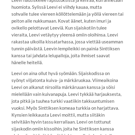
Leevi nautiskelee rapsutuksista ja kehrää, kun annetaan
huomiota. Sylissä Leevi ei viihdy kauaa, mutta
sohvalle tulee viereen köllöttelemään ja yöllä viereen tai
peiton alle nukkumaan. Kovat äänet, kuten imuri ja
ovikello pelottavat Leeviä. Kun sijaiskotiin tulee
vieraita, Leevi vetäytyy yleensä omiin oloihinsa. Leevi
rakastaa ulkoilla kissatarhassa, jossa viettää useamman
tunnin päivästä. Leevin lempileikki on painia Sinttiksen
kanssa tai jahdata lelupalloja, joita ihmiset saavat
hänelle heitellä.
Leevi on aina ollut hyvä syömään. Sijaiskodissa on
syönyt viljatonta kuiva- ja märkäruokaa. Viimeaikoina
Leevi on alkanut nirsoilla märkäruuan kanssa ja söisi
mielellään vain kuivanapuja. Leevi tykkää harjauksesta,
jota pitkä ja tuuhea turkki vaatiikin takkuuntumisen
vuoksi. Myös Sinttiksen komeaa turkkia on harjattava.
Kynsien leikkausta Leevi moittii, mutta siitäkin
selvitään hyvin tassu kerrallaan. Leevi on tottunut
sijaskodin omiin kissoihin, joita he Sinttiksen kanssa