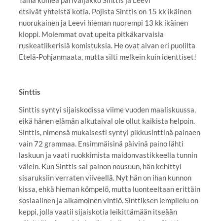
etsivät yhteistä kotia. Pojista Sinttis on 15 kk ikäinen
nuorukainen ja Leevi hieman nuorempi 13 kk ikäinen
kloppi. Molemmat ovat upeita pitkäkarvaisia
ruskeatiikerisiä komistuksia. He ovat aivan eri puolilta
Etelä-Pohjanmaata, mutta silti melkein kuin identtiset!
Sinttis
Sinttis syntyi sijaiskodissa viime vuoden maaliskuussa,
eikä hänen elämän alkutaival ole ollut kaikista helpoin.
Sinttis, nimensä mukaisesti syntyi pikkusinttinä painaen
vain 72 grammaa. Ensimmäisinä päivinä paino lähti
laskuun ja vaati ruokkimista maidonvastikkeella tunnin
välein. Kun Sinttis sai painon nousuun, hän kehittyi
sisaruksiin verraten viiveellä. Nyt hän on ihan kunnon
kissa, ehkä hieman kömpelö, mutta luonteeltaan erittäin
sosiaalinen ja aikamoinen vintiö. Sinttiksen lempilelu on
keppi, jolla vaatii sijaiskotia leikittämään itseään