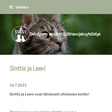
Siirry
Valikko
sivun
sisältöön
Seinäjoen seudun Eläinsuojeluyhdistys
Sinttis ja Leevi
16.7.2022
Sinttis ja Leevi ovat lähteneet yhteiseen kotiin!
Tämä komea parivaljakko Sinttis ja Leevi