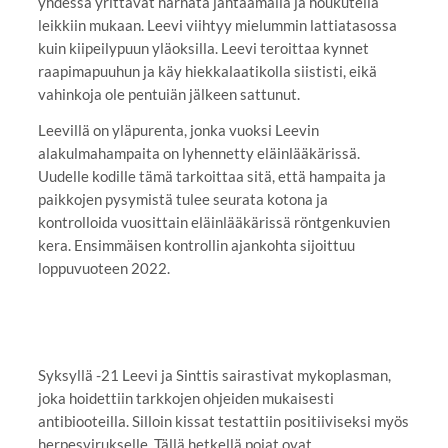
yhdessä yrittävät härnätä jahtaamalla ja houkutella
leikkiin mukaan. Leevi viihtyy mielummin lattiatasossa
kuin kiipeilypuun yläoksilla. Leevi teroittaa kynnet
raapimapuuhun ja käy hiekkalaatikolla siististi, eikä
vahinkoja ole pentuiän jälkeen sattunut.
Leevillä on yläpurenta, jonka vuoksi Leevin
alakulmahampaita on lyhennetty eläinlääkärissä.
Uudelle kodille tämä tarkoittaa sitä, että hampaita ja
paikkojen pysymistä tulee seurata kotona ja
kontrolloida vuosittain eläinlääkärissä röntgenkuvien
kera. Ensimmäisen kontrollin ajankohta sijoittuu
loppuvuoteen 2022.
Syksyllä -21 Leevi ja Sinttis sairastivat mykoplasman,
joka hoidettiin tarkkojen ohjeiden mukaisesti
antibiooteilla. Silloin kissat testattiin positiiviseksi myös
herpesvirukselle. Tällä hetkellä pojat ovat