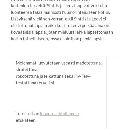
kuitenkin terveitä. Sinttis ja Leevi sopivat vekkulin
luonteensa takia mainiosti huumorintajuiseen kotiin.
Lisäyksenä vielä sen verran, että Sinttis ja Leevi ei
ole tottunut lapsiin eikä koiriin. Leevi pelkää ainakin
kovaäänisiä lapsia, joten mieluusti ehkä lapsettomaan
kotiin tai sellaiseen, jossa ei ole ihan pieniä lapsia.
Molemmat luovutetaan useasti madotettuna,
sirutettuna,
rokotettuna ja leikattuna sekä Fiv/Felv-
testattuna terveiksi.
Tutustuthan
luovutusehtoihimme
etukäteen.