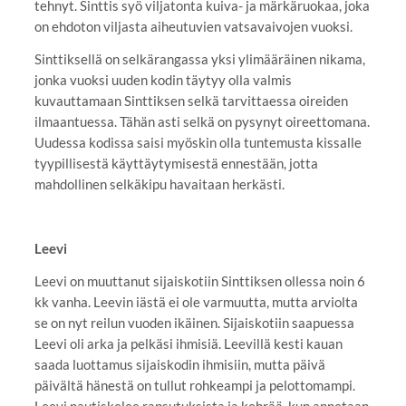
tehnyt. Sinttis syö viljatonta kuiva- ja märkäruokaa, joka
on ehdoton viljasta aiheutuvien vatsavaivojen vuoksi.
Sinttiksellä on selkärangassa yksi ylimääräinen nikama,
jonka vuoksi uuden kodin täytyy olla valmis
kuvauttamaan Sinttiksen selkä tarvittaessa oireiden
ilmaantuessa. Tähän asti selkä on pysynyt oireettomana.
Uudessa kodissa saisi myöskin olla tuntemusta kissalle
tyypillisestä käyttäytymisestä ennestään, jotta
mahdollinen selkäkipu havaitaan herkästi.
Leevi
Leevi on muuttanut sijaiskotiin Sinttiksen ollessa noin 6
kk vanha. Leevin iästä ei ole varmuutta, mutta arviolta
se on nyt reilun vuoden ikäinen. Sijaiskotiin saapuessa
Leevi oli arka ja pelkäsi ihmisiä. Leevillä kesti kauan
saada luottamus sijaiskodin ihmisiin, mutta päivä
päivältä hänestä on tullut rohkeampi ja pelottomampi.