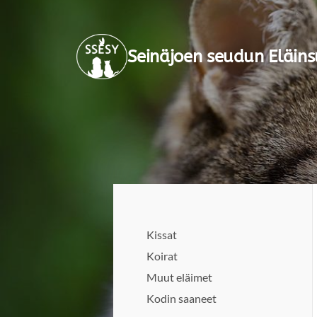
Siirry
sivun
Seinäjoen seudun Eläins
sisältöön
Kissat
Koirat
Muut eläimet
Kodin saaneet