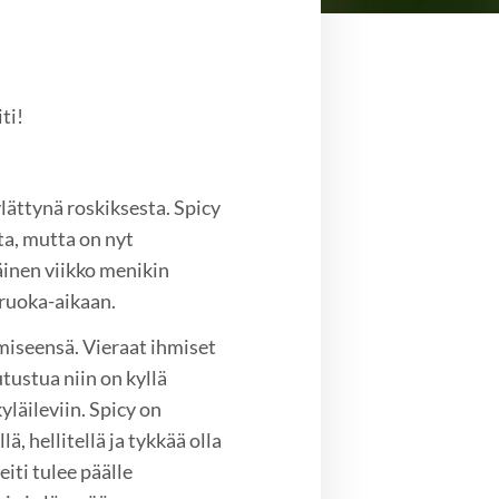
ti!
ylättynä roskiksesta. Spicy
sta, mutta on nyt
äinen viikko menikin
 ruoka-aikaan.
miseensä. Vieraat ihmiset
tustua niin on kyllä
yläileviin. Spicy on
, hellitellä ja tykkää olla
iti tulee päälle