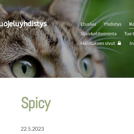
uojeluyhdistys
Etusivu
Yhdistys
K
Sijaiskotitoiminta
Tue 
Hallituksen sivut
In
Spicy
22.5.2023