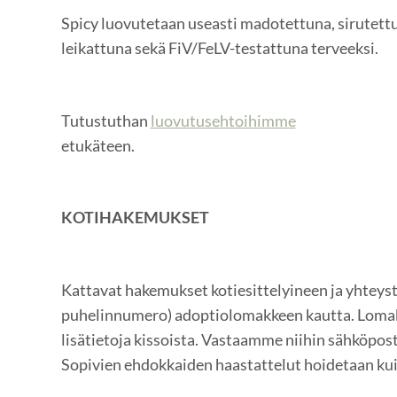
Spicy luovutetaan useasti madotettuna, sirutettu
leikattuna sekä FiV/FeLV-testattuna terveeksi.
Tutustuthan
luovutusehtoihimme
etukäteen.
KOTIHAKEMUKSET
Kattavat hakemukset kotiesittelyineen ja yhteysti
puhelinnumero) adoptiolomakkeen kautta. Lomak
lisätietoja kissoista. Vastaamme niihin sähköpost
Sopivien ehdokkaiden haastattelut hoidetaan kui