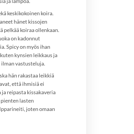
ia ja lämpöä.
sekä keskikokoinen koira.
aneet hänet kissojen
kä pelkää koiraa ollenkaan.
ruoka on kadonnut
a. Spicy on myös ihan
 kuten kynsien leikkaus ja
 ilman vastusteluja.
oska hän rakastaa leikkiä
vat, että ihmisiä ei
a ja reipasta kissakaveria
 pienten lasten
lpparineiti, joten omaan