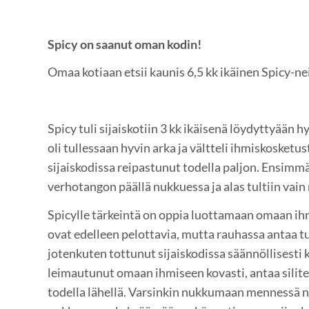
Spicy on saanut oman kodin!
Omaa kotiaan etsii kaunis 6,5 kk ikäinen Spicy-nei
Spicy tuli sijaiskotiin 3 kk ikäisenä löydyttyään h
oli tullessaan hyvin arka ja vältteli ihmiskosketu
sijaiskodissa reipastunut todella paljon. Ensimm
verhotangon päällä nukkuessa ja alas tultiin vain
Spicylle tärkeintä on oppia luottamaan omaan ih
ovat edelleen pelottavia, mutta rauhassa antaa tu
jotenkuten tottunut sijaiskodissa säännöllisesti k
leimautunut omaan ihmiseen kovasti, antaa silitellä
todella lähellä. Varsinkin nukkumaan mennessä ne