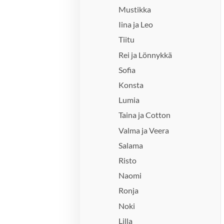
Mustikka
Iina ja Leo
Tiitu
Rei ja Lönnykkä
Sofia
Konsta
Lumia
Taina ja Cotton
Valma ja Veera
Salama
Risto
Naomi
Ronja
Noki
Lilla