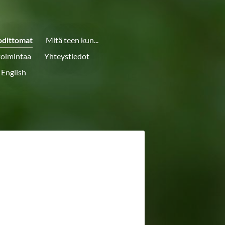
odittomat
Mitä teen kun...
toimintaa
Yhteystiedot
 English