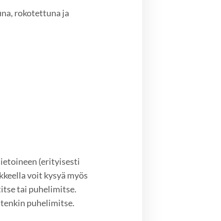
na, rokotettuna ja
etoineen (erityisesti
keella voit kysyä myös
itse tai puhelimitse.
tenkin puhelimitse.