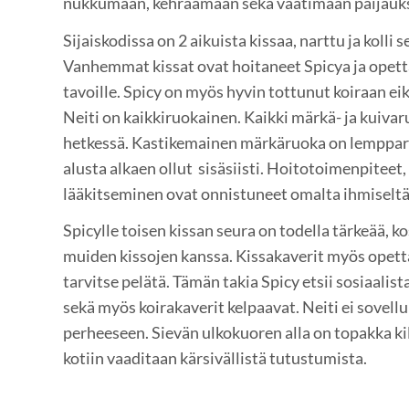
nukkumaan, kehräämään sekä vaatimaan paijauks
Sijaiskodissa on 2 aikuista kissaa, narttu ja kolli 
Vanhemmat kissat ovat hoitaneet Spicya ja opett
tavoille. Spicy on myös hyvin tottunut koiraan ei
Neiti on kaikkiruokainen. Kaikki märkä- ja kuiva
hetkessä. Kastikemainen märkäruoka on lemppari
alusta alkaen ollut sisäsiisti. Hoitotoimenpiteet,
lääkitseminen ovat onnistuneet omalta ihmiseltä
Spicylle toisen kissan seura on todella tärkeää, k
muiden kissojen kanssa. Kissakaverit myös opetta
tarvitse pelätä. Tämän takia Spicy etsii sosiaalist
sekä myös koirakaverit kelpaavat. Neiti ei sovellu
perheeseen. Sievän ulkokuoren alla on topakka ki
kotiin vaaditaan kärsivällistä tutustumista.