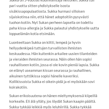
pari vuotta sitten yhdistykselle isosta
sisäkissapopulaatiosta. Sukka hurmasi silloisen
sijaiskotinsa niin, että hänet adoptoitiin pysyvästi
tuohon kotiin. Nyt Sukan perheen lapsella on todettu
paha kissa-allergia ja Sukka palautui yhdistykselle uutta
loppuelämän kotia etsimään.
Luonteeltaan Sukka on kiltti, lempeä ja hyvin
hellyydenkipeä tuttujen turvallisten ihmisten
keskuudessa. Hän kuitenkin arkailee uusien tilanteiden
ja vieraiden ihmisten seurassa. Näin ollen hän sopisi
rauhalliseen kotiin, jossa ei ole kovin pieniä lapsia. Sukka
on elänyt useamman kissan seurassa ja rauhallinen,
aikuinen tyttökissa sopisi hänelle kaveriksi.
Kollikissoista Sukka ei oikein pidä ja ei myöskään sovi
koirakotiin.
Sukan erikoisuutena on hänen mieltymyksensä kiipeillä
korkealle. Eli älä ylläty, jos löydät Sukan kaapin päältä.
Sukka tykkää leikkiä myös leluhiirillä. Sukka tykkää