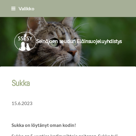
Siirry
Valikko
sivun
sisältöön
Seinäjoen seudun Eläinsuojeluyhdistys
Sukka
15.6.2023
Sukka on löytänyt oman kodin!
Sukka on 5-vuotias kodinvaihtaja neitonen. Sukka tuli