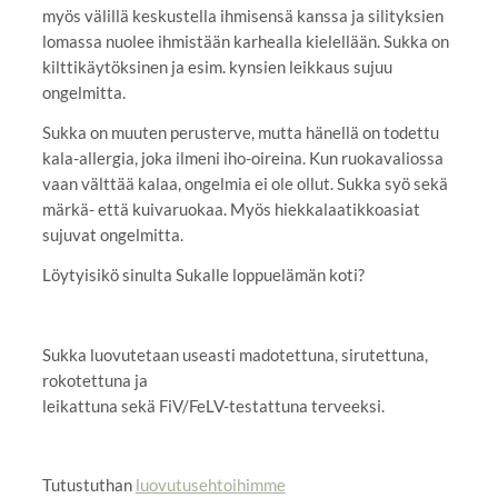
myös välillä keskustella ihmisensä kanssa ja silityksien
lomassa nuolee ihmistään karhealla kielellään. Sukka on
kilttikäytöksinen ja esim. kynsien leikkaus sujuu
ongelmitta.
Sukka on muuten perusterve, mutta hänellä on todettu
kala-allergia, joka ilmeni iho-oireina. Kun ruokavaliossa
vaan välttää kalaa, ongelmia ei ole ollut. Sukka syö sekä
märkä- että kuivaruokaa. Myös hiekkalaatikkoasiat
sujuvat ongelmitta.
Löytyisikö sinulta Sukalle loppuelämän koti?
Sukka luovutetaan useasti madotettuna, sirutettuna,
rokotettuna ja
leikattuna sekä FiV/FeLV-testattuna terveeksi.
Tutustuthan
luovutusehtoihimme