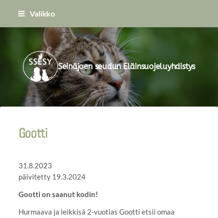
Siirry
Valikko
sivun
sisältöön
Seinäjoen seudun Eläinsuojeluyhdistys
Gootti
31.8.2023
päivitetty 19.3.2024
Gootti on saanut kodin!
Hurmaava ja leikkisä 2-vuotias Gootti etsii omaa