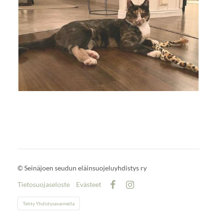
©
Seinäjoen seudun eläinsuojeluyhdistys ry
Tietosuojaseloste
Evästeet
Facebook
Instagram
Tehty Yhdistysavaimella