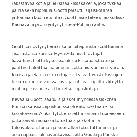
rakastavaa kotia ja leikkisää kissakaveria, joka tykkää
painia sekä hippailla. Gootti palautui sijaiskotiinsa
jatkamaan kodin etsintää. Gootti asustelee sijaiskodissa
Kauhavalla ja on syntynyt Etelä-Pohjanmaalla.
Gootti on löytynyt erään talon pihapiiristä kodittomana
sisarustensa kanssa. Hyväsydämiset löytäjät
havaitsivat, että kyseessä oli iso kissapopulaatio ja
päättivät aloittaa laajemman auttamistyön omin varoin.
Ruokaa ja eläinlääkärikuluja kertyi valtavasti. Kissojen
lukumäärän kasvaessa löytäjät ottivat lopulta yhteyttä
meihin ja kissoille alettiin etsiä sijaiskoteja.
Keväällä Gootti saapui sijaiskotiin yhdessä siskonsa
Punkun kanssa. Sijaiskodissa oli entuudestaan viisi
kissakaveria. Aluksi tytöt eristettiin omaan huoneeseen,
jotta saivat rauhassa tutustua sijaiskotiin ja
talonväkeen. Tämän jälkeen alkoi tutustuttaminen ja
aika nopeasti oli havaittavissa, että Gootti ja Punkku