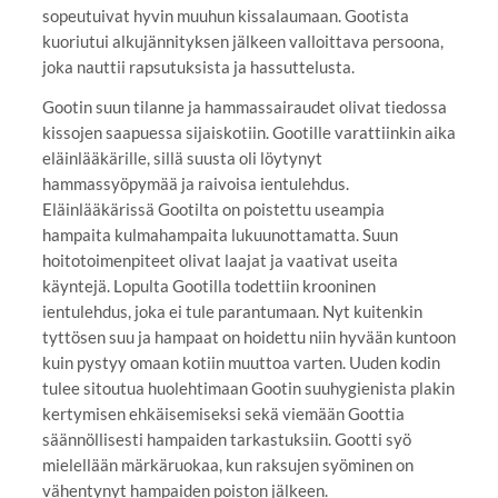
sopeutuivat hyvin muuhun kissalaumaan. Gootista
kuoriutui alkujännityksen jälkeen valloittava persoona,
joka nauttii rapsutuksista ja hassuttelusta.
Gootin suun tilanne ja hammassairaudet olivat tiedossa
kissojen saapuessa sijaiskotiin. Gootille varattiinkin aika
eläinlääkärille, sillä suusta oli löytynyt
hammassyöpymää ja raivoisa ientulehdus.
Eläinlääkärissä Gootilta on poistettu useampia
hampaita kulmahampaita lukuunottamatta. Suun
hoitotoimenpiteet olivat laajat ja vaativat useita
käyntejä. Lopulta Gootilla todettiin krooninen
ientulehdus, joka ei tule parantumaan. Nyt kuitenkin
tyttösen suu ja hampaat on hoidettu niin hyvään kuntoon
kuin pystyy omaan kotiin muuttoa varten. Uuden kodin
tulee sitoutua huolehtimaan Gootin suuhygienista plakin
kertymisen ehkäisemiseksi sekä viemään Goottia
säännöllisesti hampaiden tarkastuksiin. Gootti syö
mielellään märkäruokaa, kun raksujen syöminen on
vähentynyt hampaiden poiston jälkeen.