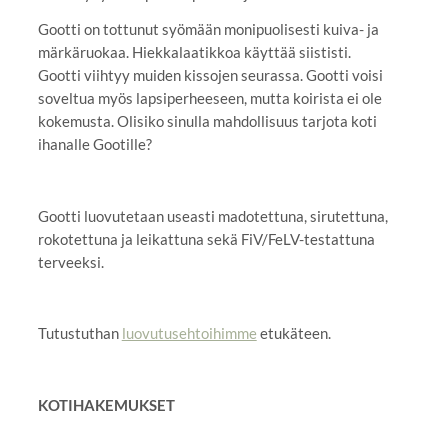
Gootti on tottunut syömään monipuolisesti kuiva- ja
märkäruokaa. Hiekkalaatikkoa käyttää siististi.
Gootti viihtyy muiden kissojen seurassa. Gootti voisi
soveltua myös lapsiperheeseen, mutta koirista ei ole
kokemusta. Olisiko sinulla mahdollisuus tarjota koti
ihanalle Gootille?
Gootti luovutetaan useasti madotettuna, sirutettuna,
rokotettuna ja leikattuna sekä FiV/FeLV-testattuna
terveeksi.
Tutustuthan
luovutusehtoihimme
etukäteen.
KOTIHAKEMUKSET