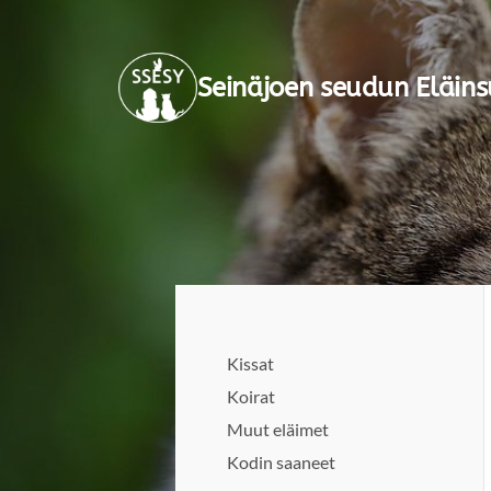
Siirry
sivun
Seinäjoen seudun Eläins
sisältöön
Kissat
Koirat
Muut eläimet
Kodin saaneet