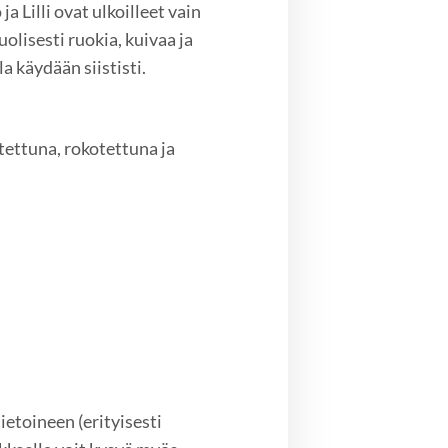
 ja Lilli ovat ulkoilleet vain
olisesti ruokia, kuivaa ja
 käydään siististi.
tettuna, rokotettuna ja
etoineen (erityisesti