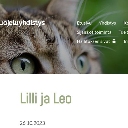
uojeluyhdistys
Etusivu
Yhdistys
K
Sijaiskotitoiminta
Tue 
Hallituksen sivut
In
Lilli ja Leo
26.10.2023