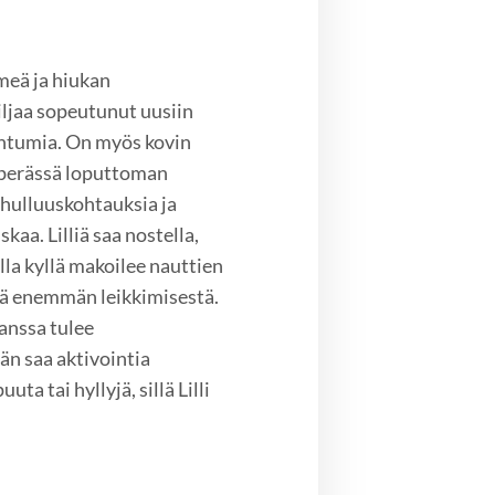
hmeä ja hiukan
hiljaa sopeutunut uusiin
pahtumia. On myös kovin
n perässä loputtoman
 hulluuskohtauksia ja
skaa. Lilliä saa nostella,
alla kyllä makoilee nauttien
vielä enemmän leikkimisestä.
kanssa tulee
hän saa aktivointia
uta tai hyllyjä, sillä Lilli