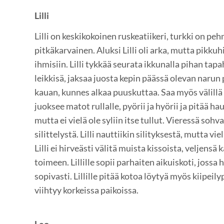
Lilli
Lilli on keskikokoinen ruskeatiikeri, turkki on pe
pitkäkarvainen. Aluksi Lilli oli arka, mutta pikku
ihmisiin. Lilli tykkää seurata ikkunalla pihan ta
leikkisä, jaksaa juosta kepin päässä olevan naru
kauan, kunnes alkaa puuskuttaa. Saa myös välillä
juoksee matot rullalle, pyörii ja hyörii ja pitää hau
mutta ei vielä ole syliin itse tullut. Vieressä sohv
silittelystä. Lilli nauttiikin silityksestä, mutta 
Lilli ei hirveästi välitä muista kissoista, veljensä 
toimeen. Lillille sopii parhaiten aikuiskoti, jossa 
sopivasti. Lillille pitää kotoa löytyä myös kiipeilypu
viihtyy korkeissa paikoissa.