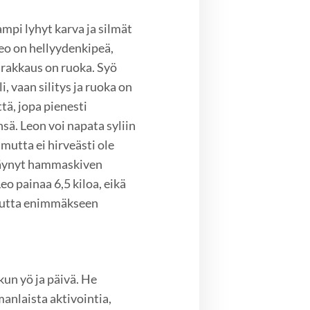
ampi lyhyt karva ja silmät
Leo on hellyydenkipeä,
i rakkaus on ruoka. Syö
li, vaan silitys ja ruoka on
ttä, jopa pienesti
sä. Leon voi napata syliin
 mutta ei hirveästi ole
 käynyt hammaskiven
o painaa 6,5 kiloa, eikä
, mutta enimmäkseen
 kun yö ja päivä. He
anlaista aktivointia,