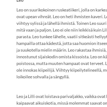
Leo
Leo on suurikokoinen ruskeatiikeri, jolla on karke
ovat upean vihreät. Leo on heti ihmisten kaveri. 
viihtyy sylissä ja lähellä ihmistä. Toinen Leo suur
mitä vaan ja paljon. Leo ei ole niin leikkisä kuin Lil
parasta. Leo tunkee lähelle, vaatii sitkeästi hellyy
hampailla ottaa kädestä, jotta saa huomion itseen
ja suukotella mielin määrin. Leo rakastaa ihmisiä,
innostunut sijaiskodin omista kissoista. Leo on
poistossa, mutta muuten hampaat ovat terveet. Le
ole innokas kiipeilijä. Viihtyy kiipeilytelineellä
loikoilee sohvalla ja sängyllä.
Leo ja Lilli ovat loistava parivaljakko, vaikka ovat
kaipaavat aikuiskotia, missä molemmat saavat om