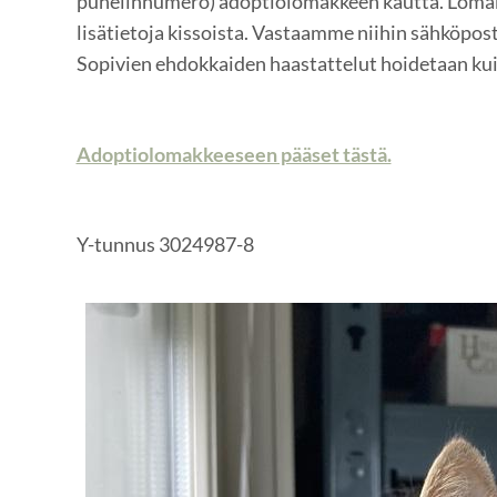
puhelinnumero) adoptiolomakkeen kautta. Lomak
lisätietoja kissoista. Vastaamme niihin sähköpost
Sopivien ehdokkaiden haastattelut hoidetaan kui
Adoptiolomakkeeseen pääset tästä.
Y-tunnus 3024987-8