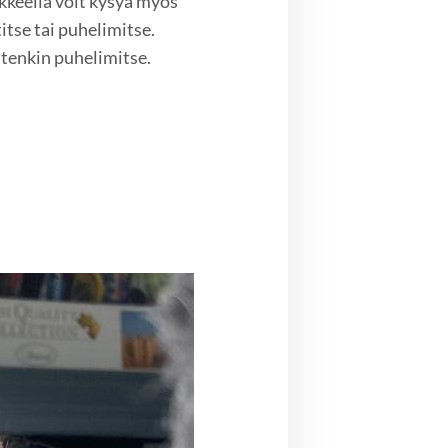
keella voit kysyä myös
itse tai puhelimitse.
tenkin puhelimitse.