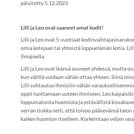
päivitetty 5.12.2023
Lilli ja Leo ovat saaneet omat kodit!
Lilli ja Leo ovat 5-vuotiaat kodinvaihtajasisarukse
omia kotejaan tai yhteistä loppuelämän kotia. Lill
Ilmajoella.
Lilli ja Leo ovat ikänsä asuneet yhdessä, mutta ov
kun välillä voidaan vähän ottaa yhteen. Siinä mis
Lilli suhtautuu ihmisiiin vähän varauksellisemmin 
oppii luottamaan uuteen ihmiseen. Leo kaipaisik
loppumatonta huomiota ja ystävällistä kissakaveri
verran tiukka neiti, että toivoo pääsevänsä talon
kaiken huomion itselleen. Korkeintaan veljen seu