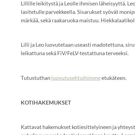
Lillille leikitystä ja Leolle ihmisen läheisyyttä. Leo
lasitetulle parvekkeella. Sisarukset syövät monipu
märkää, sekä raakaruoka maistuu. Hiekkalaatikolla
Lilli ja Leo luovutetaan useasti madotettuna, siru
leikattuna sekä FiV/FeLV-testattuna terveeksi.
Tutustuthan
luovutusehtoihimme
etukäteen.
KOTIHAKEMUKSET
Kattavat hakemukset kotiesittelyineen ja yhteysti