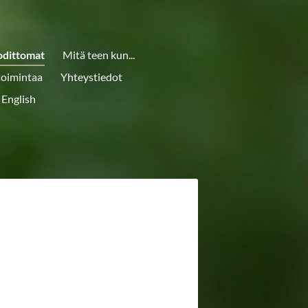
odittomat
Mitä teen kun...
toimintaa
Yhteystiedot
 English