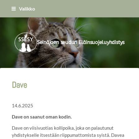
Siirry
Valikko
sivun
sisältöön
Seinäjoen seudun Eläinsuojeluyhdistys
Dave
14.6.2025
Dave on saanut oman kodin.
Dave on viisivuotias kollipoika, joka on palautunut
yhdistykselle itsestään riippumattomista syistä. Davea