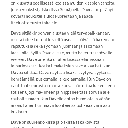
on kiusattu edellisessä kodissa muiden kissojen taholta,
jonka vuoksi sijaiskodissa Seinäjoella Davea on pitänyt
kovasti houkutella ulos kuorestaan ja saada
itseluottamusta takaisin.
Dave pitääkin sohvan alustaa vielä turvapaikkanaan,
mutta tulee kuitenkin sieltä useasti päivässä hakemaan
rapsutuksia sekä syömään, juomaan ja asioimaan
laatikolla. Syliin Dave ei tule, mutta hakeutuu sohvalle
viereen. Dave on ehkä ollut entisessä elämässään
leipurimestari, koska ilmakeksien teko alkaa heti kun
Davea silittää. Dave näyttää lisäksi tyytyväisyytensä
kehräämällä, puskemalla ja kuolaamalla. Kun Dave on
nauttinut seurasta oman aikansa, hän ottaa kasvoilleen
totisen ujopiimä-ilmeen ja hiippailee taas sohvan alle
rauhoittumaan. Kun Davelle antaa huomiota ja vähän
aikaa, hänen hurmaava luonteensa puhkeaa varmasti
kukkaan.
Dave on suurehko kissa ja pitkistä takakoivista