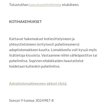
Tutustuthan
luovutusehtoihimme
etukäteen.
KOTIHAKEMUKSET
Kattavat hakemukset kotiesittelyineen ja
yhteystietoineen (erityisesti puhelinnumero)
adoptiolomakkeen kautta. Lomakkeella voit kysyä myös
lisätietoja kissoista. Vastaamme niihin sähköpostitse tai
puhelimitse. Sopivien ehdokkaiden haastattelut
hoidetaan kuitenkin puhelimitse.
Adoptiolomakkeeseen pääset tästä.
Ssesyn Y-tunnus 3024987-8