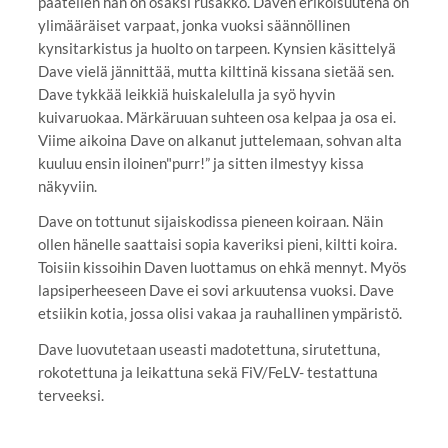
päätellen hän on osaksi rusakko. Daven erikoisuutena on
ylimääräiset varpaat, jonka vuoksi säännöllinen
kynsitarkistus ja huolto on tarpeen. Kynsien käsittelyä
Dave vielä jännittää, mutta kilttinä kissana sietää sen.
Dave tykkää leikkiä huiskalelulla ja syö hyvin
kuivaruokaa. Märkäruuan suhteen osa kelpaa ja osa ei.
Viime aikoina Dave on alkanut juttelemaan, sohvan alta
kuuluu ensin iloinen"purr!” ja sitten ilmestyy kissa
näkyviin.
Dave on tottunut sijaiskodissa pieneen koiraan. Näin
ollen hänelle saattaisi sopia kaveriksi pieni, kiltti koira.
Toisiin kissoihin Daven luottamus on ehkä mennyt. Myös
lapsiperheeseen Dave ei sovi arkuutensa vuoksi. Dave
etsiikin kotia, jossa olisi vakaa ja rauhallinen ympäristö.
Dave luovutetaan useasti madotettuna, sirutettuna,
rokotettuna ja leikattuna sekä FiV/FeLV- testattuna
terveeksi.