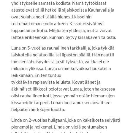
yhdistykselle samasta kodista. Nämä tyttökissat
asustelevat tällä hetkellä sijaiskodissa Kauhavalla ja
ovat solahtaneet täällä hienosti kissoihin
tottumattoman kodin arkeen. Kissat etsivät nyt
loppuelämän kotia. Mieluiten yhdessä, mutta voivat
lähteä erikseenkin, kunhan löytyy kissakaveri talosta.
Luna on 5-vuotias rauhallinen tarkkailija, joka tykkää
laiskotella nojatuolilla tai lipaston päällä. Hän nauttii
ihmisen läheisyydestä ja silityksestä, vaikka ei ole
mikään sylikissa. Lunaa on melko vaikea houkutella
leikkimään. Eniten tuntuu
tykkäävän rapisevista leluista. Kovat äänet ja
äkkinäiset liikkeet pelottavat Lunaa, joten hakusessa
olisi rauhallinen koti, jossa ymmärretään hieman ujon
kissaneidin tarpeet. Lunan luottamuksen ansaitsee
helpoiten herkkujen kautta.
Linda on 2-vuotias huligaani, joka on kaksikosta selvästi
pienempi ja hoikempi. Linda on vielä pentumaisen