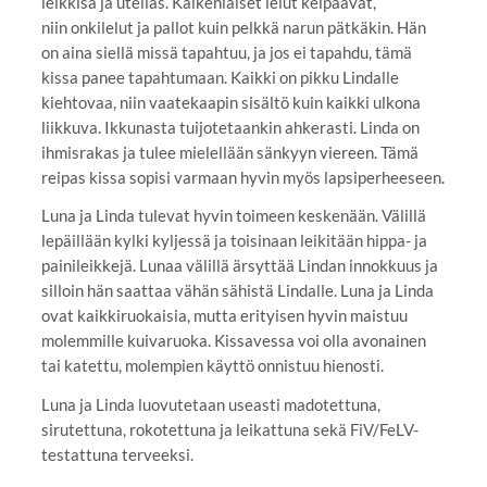
leikkisä ja utelias. Kaikenlaiset lelut kelpaavat,
niin onkilelut ja pallot kuin pelkkä narun pätkäkin. Hän
on aina siellä missä tapahtuu, ja jos ei tapahdu, tämä
kissa panee tapahtumaan. Kaikki on pikku Lindalle
kiehtovaa, niin vaatekaapin sisältö kuin kaikki ulkona
liikkuva. Ikkunasta tuijotetaankin ahkerasti. Linda on
ihmisrakas ja tulee mielellään sänkyyn viereen. Tämä
reipas kissa sopisi varmaan hyvin myös lapsiperheeseen.
Luna ja Linda tulevat hyvin toimeen keskenään. Välillä
lepäillään kylki kyljessä ja toisinaan leikitään hippa- ja
painileikkejä. Lunaa välillä ärsyttää Lindan innokkuus ja
silloin hän saattaa vähän sähistä Lindalle. Luna ja Linda
ovat kaikkiruokaisia, mutta erityisen hyvin maistuu
molemmille kuivaruoka. Kissavessa voi olla avonainen
tai katettu, molempien käyttö onnistuu hienosti.
Luna ja Linda luovutetaan useasti madotettuna,
sirutettuna, rokotettuna ja leikattuna sekä FiV/FeLV-
testattuna terveeksi.