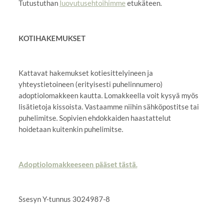
Tutustuthan
luovutusehtoihimme
etukäteen.
KOTIHAKEMUKSET
Kattavat hakemukset kotiesittelyineen ja
yhteystietoineen (erityisesti puhelinnumero)
adoptiolomakkeen kautta. Lomakkeella voit kysyä myös
lisätietoja kissoista. Vastaamme niihin sähköpostitse tai
puhelimitse. Sopivien ehdokkaiden haastattelut
hoidetaan kuitenkin puhelimitse.
Adoptiolomakkeeseen pääset tästä.
Ssesyn Y-tunnus 3024987-8