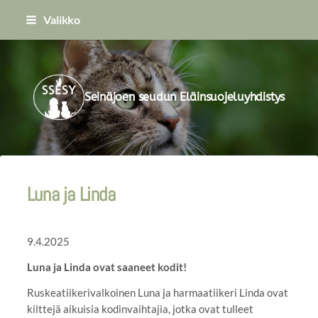
Siirry
Valikko
sivun
sisältöön
Seinäjoen seudun Eläinsuojeluyhdistys
Luna ja Linda
9.4.2025
Luna ja Linda ovat saaneet kodit!
Ruskeatiikerivalkoinen Luna ja harmaatiikeri Linda ovat
kilttejä aikuisia kodinvaihtajia, jotka ovat tulleet