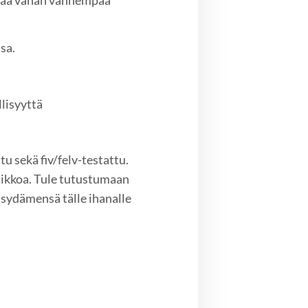
peää vähän vanhempaa
sa.
lisyyttä
tu sekä fiv/felv-testattu.
atikkoa. Tule tutustumaan
 sydämensä tälle ihanalle