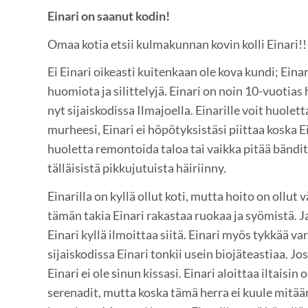
Einari on saanut kodin!
Omaa kotia etsii kulmakunnan kovin kolli Einari!
Ei Einari oikeasti kuitenkaan ole kova kundi; Einar
huomiota ja silittelyjä. Einari on noin 10-vuotias
nyt sijaiskodissa Ilmajoella. Einarille voit huolett
murheesi, Einari ei höpötyksistäsi piittaa koska E
huoletta remontoida taloa tai vaikka pitää bändit
tälläisistä pikkujutuista häiriinny.
Einarilla on kyllä ollut koti, mutta hoito on ollut 
tämän takia Einari rakastaa ruokaa ja syömistä. J
Einari kyllä ilmoittaa siitä. Einari myös tykkää va
sijaiskodissa Einari tonkii usein biojäteastiaa. Jo
Einari ei ole sinun kissasi. Einari aloittaa iltais
serenadit, mutta koska tämä herra ei kuule mitään