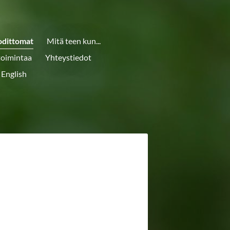
odittomat
Mitä teen kun...
toimintaa
Yhteystiedot
 English