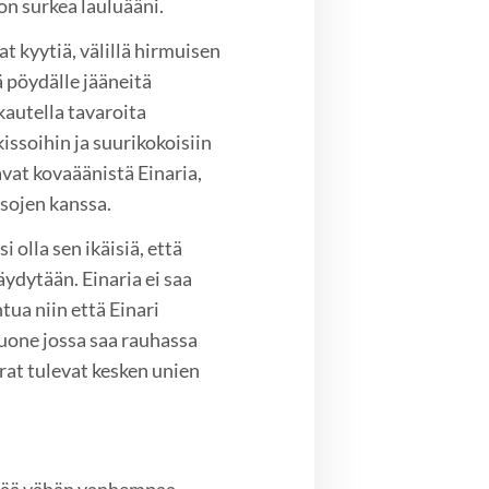
 on surkea lauluääni.
at kyytiä, välillä hirmuisen
 pöydälle jääneitä
kautella tavaroita
kissoihin ja suurikokoisiin
avat kovaäänistä Einaria,
ssojen kanssa.
 olla sen ikäisiä, että
dytään. Einaria ei saa
ua niin että Einari
uone jossa saa rauhassa
irat tulevat kesken unien