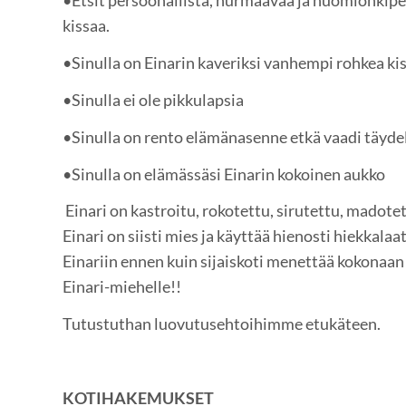
•Etsit persoonallista, hurmaavaa ja huomionki
kissaa.
•Sinulla on Einarin kaveriksi vanhempi rohkea kis
•Sinulla ei ole pikkulapsia
•Sinulla on rento elämänasenne etkä vaadi täydel
•Sinulla on elämässäsi Einarin kokoinen aukko
Einari on kastroitu, rokotettu, sirutettu, madotet
Einari on siisti mies ja käyttää hienosti hiekkala
Einariin ennen kuin sijaiskoti menettää kokonaan
Einari-miehelle!!
Tutustuthan luovutusehtoihimme etukäteen.
KOTIHAKEMUKSET