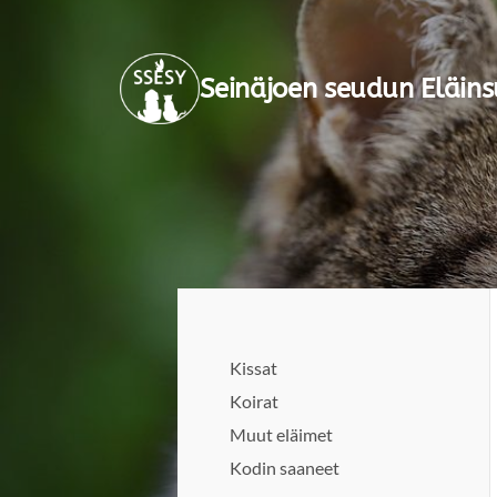
Siirry
sivun
Seinäjoen seudun Eläins
sisältöön
Kissat
Koirat
Muut eläimet
Kodin saaneet