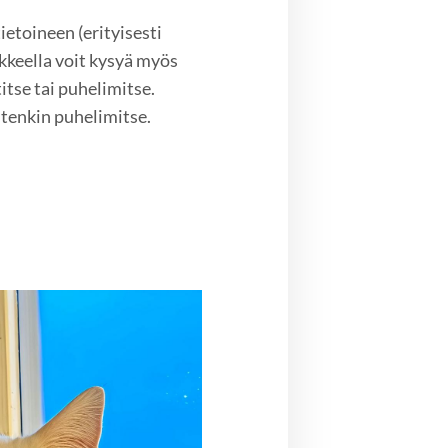
etoineen (erityisesti
keella voit kysyä myös
itse tai puhelimitse.
tenkin puhelimitse.