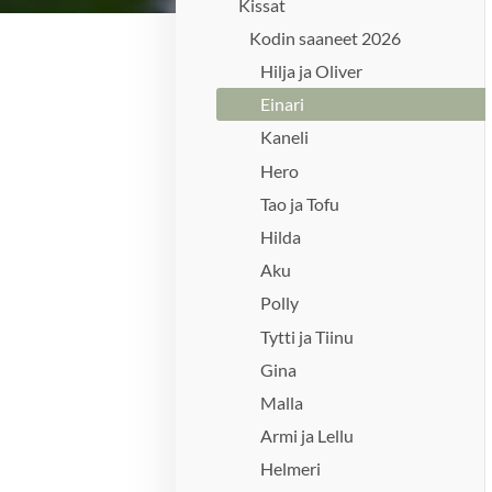
Kissat
Kodin saaneet 2026
Hilja ja Oliver
Einari
Kaneli
Hero
Tao ja Tofu
Hilda
Aku
Polly
Tytti ja Tiinu
Gina
Malla
Armi ja Lellu
Helmeri