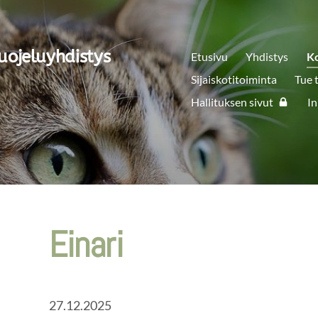
uojeluyhdistys
Etusivu
Yhdistys
K
Sijaiskotitoiminta
Tue 
Hallituksen sivut
In
Einari
27.12.2025