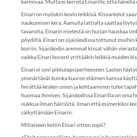
karmivaa. Mutta ei kerrota Einarille, että hänellä
Einari on myöskin kovin leikkisä. Kissanlelut saav
naukumisen kera. Aamulla lattialta saattaa löytyä
tavaroita, Einarin mielestä on hurjan hauskaa sin
pöydiltä. Einari on sijaiskodissa tottunut muihin 
koiriin. Sijaiskodin aremmat kissat vähän vierast
vaikka Einari kovasti yrittääkin leikkiä muiden ki
Einari ei sovi pikkulapsiperheeseen. Lasten täytyisi
ymmärtävät kuinka kuuron eläimen kanssa käyttäy
herättää kesken unien ja kohtaaminen tulee tapaht
huomaa ihmisen. Sijaiskodissa Einarilla on oma h
nukkua ilman häiriöitä, ilman että esimerkiksi ko
säikyttämään Einarin.
Millaiseen kotiin Einari sitten sopii?