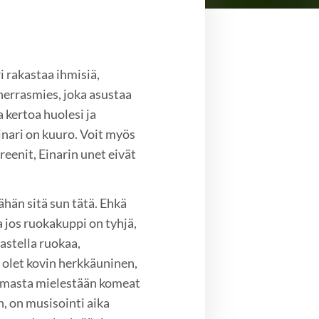
!
i rakastaa ihmisiä,
 herrasmies, joka asustaa
a kertoa huolesi ja
inari on kuuro. Voit myös
reenit, Einarin unet eivät
vähän sitä sun tätä. Ehkä
a jos ruokakuppi on tyhjä,
rastella ruokaa,
s olet kovin herkkäuninen,
in omasta mielestään komeat
, on musisointi aika