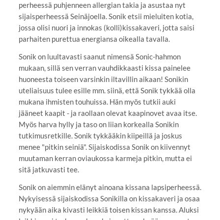
perheessä puhjenneen allergian takia ja asustaa nyt
sijaisperheessä Seinäjoella. Sonik etsii mieluiten kotia,
jossa olisi nuori ja innokas (kolli)kissakaveri, jotta saisi
parhaiten purettua energiansa oikealla tavalla.
Sonik on luultavasti saanut nimensä Sonic-hahmon
mukaan, sillä sen verran vauhdikkaasti kissa painelee
huoneesta toiseen varsinkin iltavillin aikaan! Sonikin
uteliaisuus tulee esille mm. siinä, että Sonik tykkää olla
mukana ihmisten touhuissa. Hän myös tutkii auki
jääneet kaapit - ja raollaan olevat kaapinovet avaa itse.
Myös harva hylly ja taso on liian korkealla Sonikin
tutkimusretkille. Sonik tykkääkin kiipeillä ja joskus
menee "pitkin seiniä". Sijaiskodissa Sonik on kiivennyt
muutaman kerran oviaukossa karmeja pitkin, mutta ei
sitä jatkuvasti tee.
Sonik on aiemmin elänyt ainoana kissana lapsiperheessä.
Nykyisessä sijaiskodissa Sonikilla on kissakaveri ja osaa
nykyään aika kivasti leikkiä toisen kissan kanssa. Aluksi