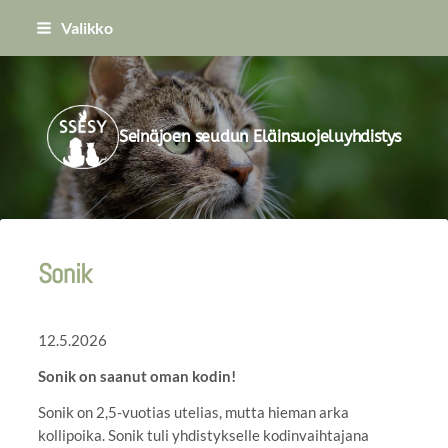
Siirry
Valikko
sivun
sisältöön
Seinäjoen seudun Eläinsuojeluyhdistys
Sonik
12.5.2026
Sonik on saanut oman kodin!
Sonik on 2,5-vuotias utelias, mutta hieman arka
kollipoika. Sonik tuli yhdistykselle kodinvaihtajana