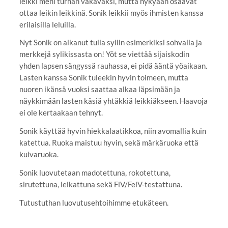
leikki meni turhan vakavaksi, mutta nykyään osaavat
ottaa leikin leikkinä. Sonik leikkii myös ihmisten kanssa
erilaisilla leluilla.
Nyt Sonik on alkanut tulla syliin esimerkiksi sohvalla ja
merkkejä sylikissasta on! Yöt se viettää sijaiskodin
yhden lapsen sängyssä rauhassa, ei pidä ääntä yöaikaan.
Lasten kanssa Sonik tuleekin hyvin toimeen, mutta
nuoren ikänsä vuoksi saattaa alkaa läpsimään ja
näykkimään lasten käsiä yhtäkkiä leikkiäkseen. Haavoja
ei ole kertaakaan tehnyt.
Sonik käyttää hyvin hiekkalaatikkoa, niin avomallia kuin
katettua. Ruoka maistuu hyvin, sekä märkäruoka että
kuivaruoka.
Sonik luovutetaan madotettuna, rokotettuna,
sirutettuna, leikattuna sekä FiV/FelV-testattuna.
Tutustuthan luovutusehtoihimme etukäteen.