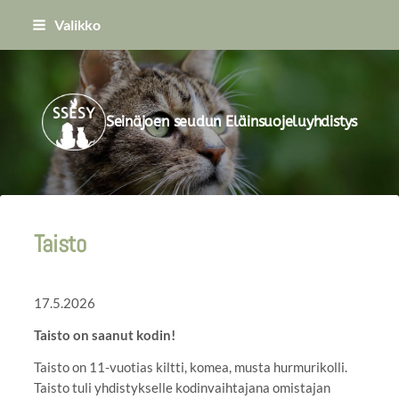
Siirry
Valikko
sivun
sisältöön
Seinäjoen seudun Eläinsuojeluyhdistys
Taisto
17.5.2026
Taisto on saanut kodin!
Taisto on 11-vuotias kiltti, komea, musta hurmurikolli.
Taisto tuli yhdistykselle kodinvaihtajana omistajan