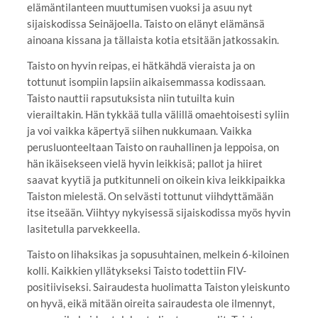
elämäntilanteen muuttumisen vuoksi ja asuu nyt
sijaiskodissa Seinäjoella. Taisto on elänyt elämänsä
ainoana kissana ja tällaista kotia etsitään jatkossakin.
Taisto on hyvin reipas, ei hätkähdä vieraista ja on
tottunut isompiin lapsiin aikaisemmassa kodissaan.
Taisto nauttii rapsutuksista niin tutuilta kuin
vierailtakin. Hän tykkää tulla välillä omaehtoisesti syliin
ja voi vaikka käpertyä siihen nukkumaan. Vaikka
perusluonteeltaan Taisto on rauhallinen ja leppoisa, on
hän ikäisekseen vielä hyvin leikkisä; pallot ja hiiret
saavat kyytiä ja putkitunneli on oikein kiva leikkipaikka
Taiston mielestä. On selvästi tottunut viihdyttämään
itse itseään. Viihtyy nykyisessä sijaiskodissa myös hyvin
lasitetulla parvekkeella.
Taisto on lihaksikas ja sopusuhtainen, melkein 6-kiloinen
kolli. Kaikkien yllätykseksi Taisto todettiin FIV-
positiiviseksi. Sairaudesta huolimatta Taiston yleiskunto
on hyvä, eikä mitään oireita sairaudesta ole ilmennyt,