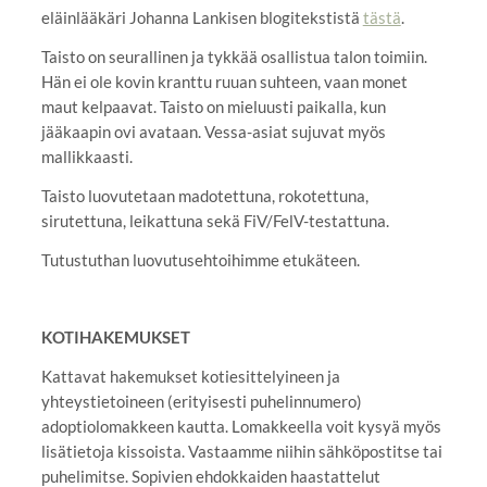
eläinlääkäri Johanna Lankisen blogitekstistä
tästä
.
Taisto on seurallinen ja tykkää osallistua talon toimiin.
Hän ei ole kovin kranttu ruuan suhteen, vaan monet
maut kelpaavat. Taisto on mieluusti paikalla, kun
jääkaapin ovi avataan. Vessa-asiat sujuvat myös
mallikkaasti.
Taisto luovutetaan madotettuna, rokotettuna,
sirutettuna, leikattuna sekä FiV/FelV-testattuna.
Tutustuthan luovutusehtoihimme etukäteen.
KOTIHAKEMUKSET
Kattavat hakemukset kotiesittelyineen ja
yhteystietoineen (erityisesti puhelinnumero)
adoptiolomakkeen kautta. Lomakkeella voit kysyä myös
lisätietoja kissoista. Vastaamme niihin sähköpostitse tai
puhelimitse. Sopivien ehdokkaiden haastattelut