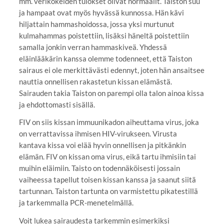
mm. verikokeiden tulokset olivat normaalit. Taiston suu
ja hampaat ovat myös hyvässä kunnossa. Hän kävi
hiljattain hammashoidossa, jossa yksi murtunut
kulmahammas poistettiin, lisäksi häneltä poistettiin
samalla jonkin verran hammaskiveä. Yhdessä
eläinlääkärin kanssa olemme todenneet, että Taiston
sairaus ei ole merkittävästi edennyt, joten hän ansaitsee
nauttia onnellisen rakastetun kissan elämästä.
Sairauden takia Taiston on parempi olla talon ainoa kissa
ja ehdottomasti sisällä.
FIV on siis kissan immuunikadon aiheuttama virus, joka
on verrattavissa ihmisen HIV-virukseen. Virusta
kantava kissa voi elää hyvin onnellisen ja pitkänkin
elämän. FIV on kissan oma virus, eikä tartu ihmisiin tai
muihin eläimiin. Taisto on todennäköisesti jossain
vaiheessa tapellut toisen kissan kanssa ja saanut siitä
tartunnan. Taiston tartunta on varmistettu pikatestillä
ja tarkemmalla PCR-menetelmällä.
Voit lukea sairaudesta tarkemmin esimerkiksi