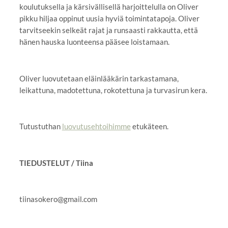
koulutuksella ja kärsivällisellä harjoittelulla on Oliver
pikku hiljaa oppinut uusia hyviä toimintatapoja. Oliver
tarvitseekin selkeät rajat ja runsaasti rakkautta, että
hänen hauska luonteensa pääsee loistamaan.
Oliver luovutetaan eläinlääkärin tarkastamana,
leikattuna, madotettuna, rokotettuna ja turvasirun kera.
Tutustuthan
luovutusehtoihimme
etukäteen.
TIEDUSTELUT / Tiina
tiinasokero@gmail.com