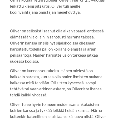
leikattu kleinspitz uros. Oliver tuli meille
kodinvaihtajana omistajan menehdyttyä.
Oliver on selkeästi saanut olla aika vapaasti entisessä
elämässään ja olla niin sanotusti herrana talossa.
Oliverin kanssa on siis nyt sijaiskodissa ollessaan
harjoiteltu todella paljon koirana olemista ja arjen
pelisääntöjä. Näiden harjoittelua on tärkeää jatkaa
uudessa kodissa.
Oliver on kunnon seurakoira. Hänen mielestä on
kaikkein parasta, kun saa olla omien ihmisten mukana
kaikessa mitä tehdään. Oli sitten kyseessä isompi
tehtävä tai vaan arkinen askare, on Oliverista ihanaa
tehdä kaikki yhdessä.
Oliver tulee hyvin toimeen muiden samankokoisten
koirien kanssa ja tykkää leikkiä heidän kanssa. Hän on
kuitenkin kateellinen leluistaan eikä luovu niistä. Oliver