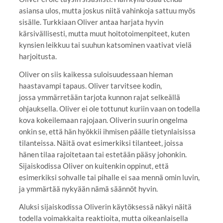
asiansa ulos, mutta joskus niitä vahinkoja sattuu myös
sisälle. Turkkiaan Oliver antaa harjata hyvin
kärsivällisesti, mutta muut hoitotoimenpiteet, kuten
kynsien leikkuu tai suuhun katsominen vaativat vielä
harjoitusta.
Oliver on siis kaikessa suloisuudessaan hieman
haastavampi tapaus. Oliver tarvitsee kodin,
jossa ymmärretään tarjota kunnon rajat selkeällä
ohjauksella. Oliver ei ole tottunut kuriin vaan on todella
kova kokeilemaan rajojaan. Oliverin suurin ongelma
onkin se, että hän hyökkii ihmisen päälle tietynlaisissa
tilanteissa. Näitä ovat esimerkiksi tilanteet, joissa
hänen tilaa rajoitetaan tai estetään pääsy johonkin.
Sijaiskodissa Oliver on kuitenkin oppinut, että
esimerkiksi sohvalle tai pihalle ei saa mennä omin luvin,
ja ymmärtää nykyään nämä säännöt hyvin.
Aluksi sijaiskodissa Oliverin käytöksessä näkyi näitä
todella voimakkaita reaktioita, mutta oikeanlaisella