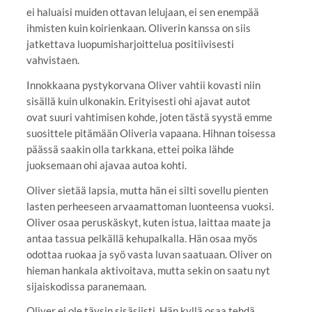
ei haluaisi muiden ottavan lelujaan, ei sen enempää
ihmisten kuin koirienkaan. Oliverin kanssa on siis
jatkettava luopumisharjoittelua positiivisesti
vahvistaen.
Innokkaana pystykorvana Oliver vahtii kovasti niin
sisällä kuin ulkonakin. Erityisesti ohi ajavat autot
ovat suuri vahtimisen kohde, joten tästä syystä emme
suosittele pitämään Oliveria vapaana. Hihnan toisessa
päässä saakin olla tarkkana, ettei poika lähde
juoksemaan ohi ajavaa autoa kohti.
Oliver sietää lapsia, mutta hän ei silti sovellu pienten
lasten perheeseen arvaamattoman luonteensa vuoksi.
Oliver osaa peruskäskyt, kuten istua, laittaa maate ja
antaa tassua pelkällä kehupalkalla. Hän osaa myös
odottaa ruokaa ja syö vasta luvan saatuaan. Oliver on
hieman hankala aktivoitava, mutta sekin on saatu nyt
sijaiskodissa paranemaan.
Oliver ei ole täysin sisäsiisti. Hän kyllä osaa tehdä