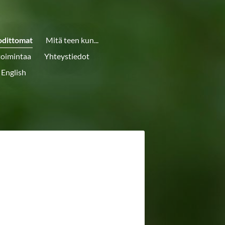
odittomat
Mitä teen kun...
toimintaa
Yhteystiedot
 English