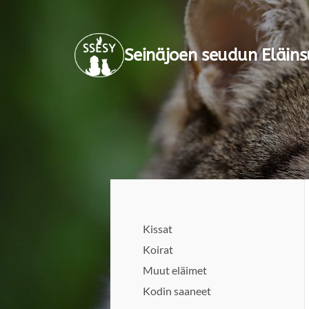
Siirry
sivun
Seinäjoen seudun Eläins
sisältöön
Kissat
Koirat
Muut eläimet
Kodin saaneet