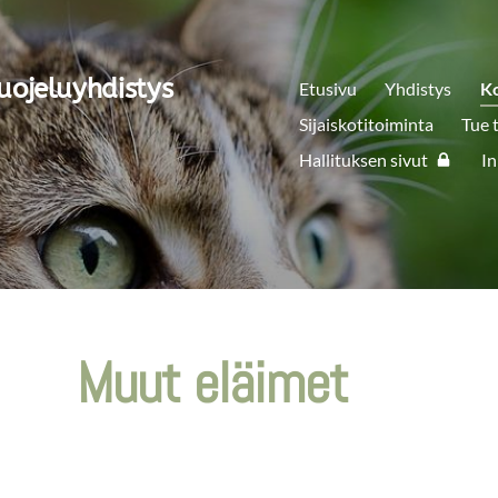
uojeluyhdistys
Etusivu
Yhdistys
K
Sijaiskotitoiminta
Tue 
Hallituksen sivut
In
Muut eläimet