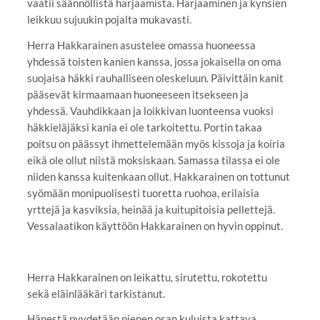
vaatii säännöllistä harjaamista. Harjaaminen ja kynsien
leikkuu sujuukin pojalta mukavasti.
Herra Hakkarainen asustelee omassa huoneessa
yhdessä toisten kanien kanssa, jossa jokaisella on oma
suojaisa häkki rauhalliseen oleskeluun. Päivittäin kanit
pääsevät kirmaamaan huoneeseen itsekseen ja
yhdessä. Vauhdikkaan ja loikkivan luonteensa vuoksi
häkkieläjäksi kania ei ole tarkoitettu. Portin takaa
poitsu on päässyt ihmettelemään myös kissoja ja koiria
eikä ole ollut niistä moksiskaan. Samassa tilassa ei ole
niiden kanssa kuitenkaan ollut. Hakkarainen on tottunut
syömään monipuolisesti tuoretta ruohoa, erilaisia
yrttejä ja kasviksia, heinää ja kuitupitoisia pellettejä.
Vessalaatikon käyttöön Hakkarainen on hyvin oppinut.
Herra Hakkarainen on leikattu, sirutettu, rokotettu
sekä eläinlääkäri tarkistanut.
Hänestä pyydetään pienen osan kuluista kattava