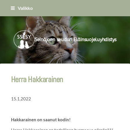
Siirry
Valikko
sivun
sisältöön
Seinäjoen seudun Eläinsuojeluyhdistys
Herra Hakkarainen
15.1.2022
Hakkarainen on saanut kodin!
Herra Hakkarainen on todellinen hurmaava pörröpää!