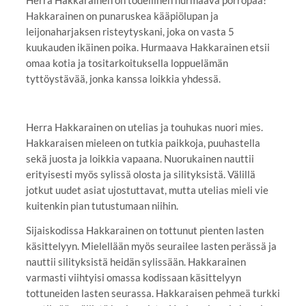
Hakkarainen on punaruskea kääpiölupan ja
leijonaharjaksen risteytyskani, joka on vasta 5
kuukauden ikäinen poika. Hurmaava Hakkarainen etsii
omaa kotia ja tositarkoituksella loppuelämän
tyttöystävää, jonka kanssa loikkia yhdessä.
Herra Hakkarainen on utelias ja touhukas nuori mies.
Hakkaraisen mieleen on tutkia paikkoja, puuhastella
sekä juosta ja loikkia vapaana. Nuorukainen nauttii
erityisesti myös sylissä olosta ja silityksistä. Välillä
jotkut uudet asiat ujostuttavat, mutta utelias mieli vie
kuitenkin pian tutustumaan niihin.
Sijaiskodissa Hakkarainen on tottunut pienten lasten
käsittelyyn. Mielellään myös seurailee lasten perässä ja
nauttii silityksistä heidän sylissään. Hakkarainen
varmasti viihtyisi omassa kodissaan käsittelyyn
tottuneiden lasten seurassa. Hakkaraisen pehmeä turkki