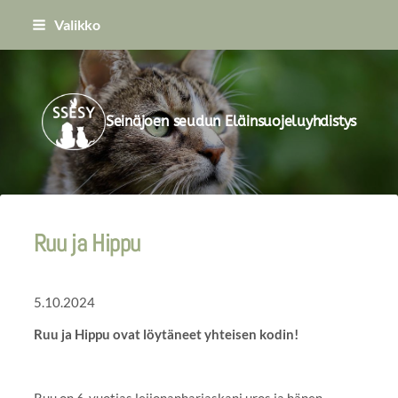
Siirry
Valikko
sivun
sisältöön
Seinäjoen seudun Eläinsuojeluyhdistys
Ruu ja Hippu
5.10.2024
Ruu ja Hippu ovat löytäneet yhteisen kodin!
Ruu on 6-vuotias leijonanharjaskani uros ja hänen