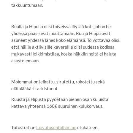
takkuuntumaan.
Ruulla ja Hipulla olisi toiveissa löytää koti, johon he
yhdessä pääsisivät muuttamaan. Ruu ja Hippu ovat
asuneet yhdessä lähes koko elämänsä. Toivottavaa olisi,
että näille aktiivisille kavereille olisi uudessa kodissa
mukavasti loikkimistilaa, koska häkkiin heitä ei haluta
asustelemaan.
Molemmat on leikattu, sirutettu, rokotettu sekä
eläinlääkäri tarkistanut.
Ruusta ja Hipusta pyydetään pienen osan kuluista
kattava yhteensä 160€ suuruinen kulukorvaus.
Tutustuthan
luovutusehtoihimme
etukäteen.