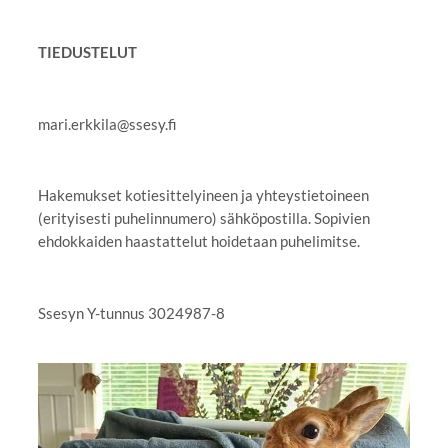
TIEDUSTELUT
mari.erkkila@ssesy.fi
Hakemukset kotiesittelyineen ja yhteystietoineen
(erityisesti puhelinnumero) sähköpostilla. Sopivien
ehdokkaiden haastattelut hoidetaan puhelimitse.
Ssesyn Y-tunnus 3024987-8