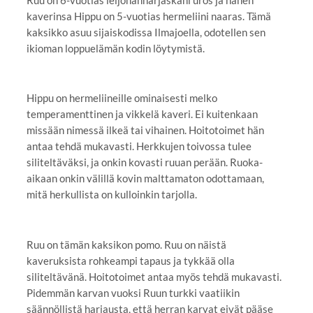
kaverinsa Hippu on 5-vuotias hermeliini naaras. Tämä
kaksikko asuu sijaiskodissa Ilmajoella, odotellen sen
ikioman loppuelämän kodin löytymistä.
Hippu on hermeliineille ominaisesti melko
temperamenttinen ja vikkelä kaveri. Ei kuitenkaan
missään nimessä ilkeä tai vihainen. Hoitotoimet hän
antaa tehdä mukavasti. Herkkujen toivossa tulee
siliteltäväksi, ja onkin kovasti ruuan perään. Ruoka-
aikaan onkin välillä kovin malttamaton odottamaan,
mitä herkullista on kulloinkin tarjolla.
Ruu on tämän kaksikon pomo. Ruu on näistä
kaveruksista rohkeampi tapaus ja tykkää olla
siliteltävänä. Hoitotoimet antaa myös tehdä mukavasti.
Pidemmän karvan vuoksi Ruun turkki vaatiikin
säännöllistä harjausta, että herran karvat eivät pääse