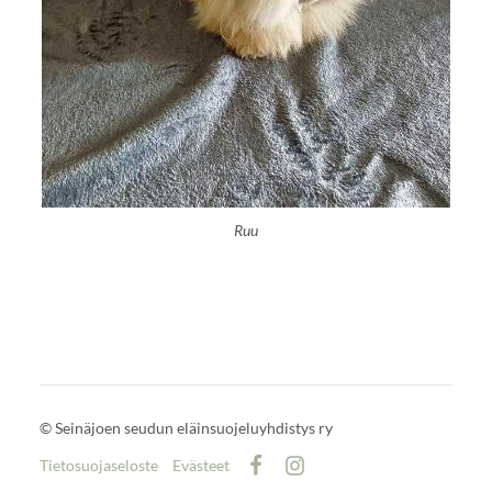
Ruu
©
Seinäjoen seudun eläinsuojeluyhdistys ry
Tietosuojaseloste
Evästeet
Facebook
Instagram