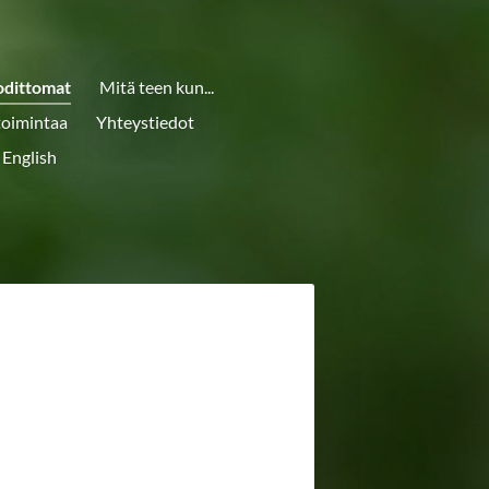
odittomat
Mitä teen kun...
toimintaa
Yhteystiedot
 English