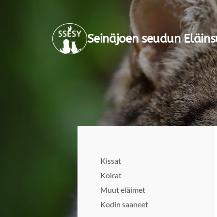
Siirry
sivun
Seinäjoen seudun Eläins
sisältöön
Kissat
Koirat
Muut eläimet
Kodin saaneet