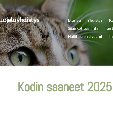
uojeluyhdistys
Etusivu
Yhdistys
K
Sijaiskotitoiminta
Tue 
Hallituksen sivut
In
Kodin saaneet 2025