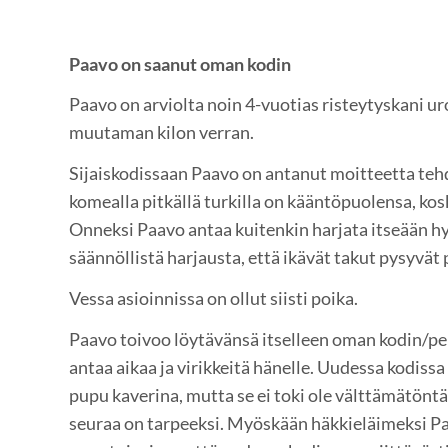
Paavo on saanut oman kodin
Paavo on arviolta noin 4-vuotias risteytyskani ur
muutaman kilon verran.
Sijaiskodissaan Paavo on antanut moitteetta teh
komealla pitkällä turkilla on kääntöpuolensa, kos
Onneksi Paavo antaa kuitenkin harjata itseään hyv
säännöllistä harjausta, että ikävät takut pysyvät 
Vessa asioinnissa on ollut siisti poika.
Paavo toivoo löytävänsä itselleen oman kodin/per
antaa aikaa ja virikkeitä hänelle. Uudessa kodissa
pupu kaverina, mutta se ei toki ole välttämätöntä
seuraa on tarpeeksi. Myöskään häkkieläimeksi Pa