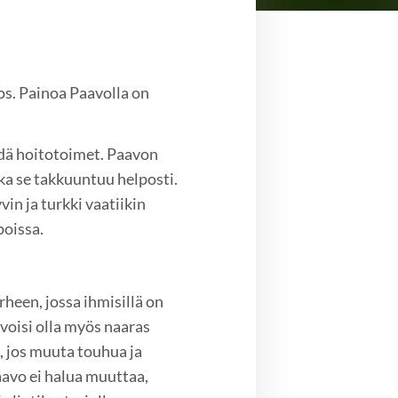
os. Painoa Paavolla on
dä hoitotoimet. Paavon
ka se takkuuntuu helposti.
in ja turkki vaatiikin
poissa.
heen, jossa ihmisillä on
 voisi olla myös naaras
, jos muuta touhua ja
avo ei halua muuttaa,