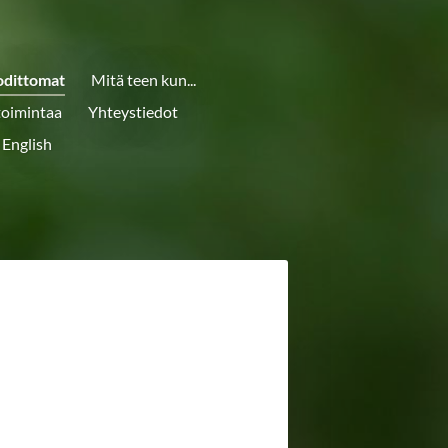
odittomat
Mitä teen kun...
toimintaa
Yhteystiedot
 English