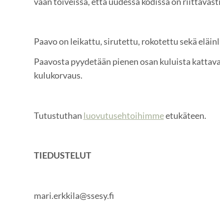
vaan toiveissa, että uudessa kodissa on riittävästi 
Paavo on leikattu, sirutettu, rokotettu sekä eläin
Paavosta pyydetään pienen osan kuluista kattav
kulukorvaus.
Tutustuthan
luovutusehtoihimme
etukäteen.
TIEDUSTELUT
mari.erkkila@ssesy.fi