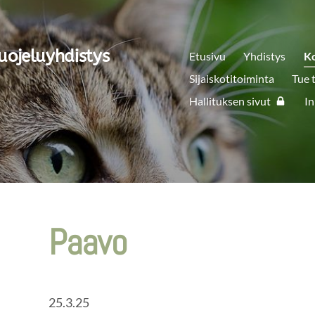
uojeluyhdistys
Etusivu
Yhdistys
K
Sijaiskotitoiminta
Tue 
Hallituksen sivut
In
Paavo
25.3.25