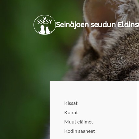
Siirry
sivun
Seinäjoen seudun Eläins
sisältöön
Kissat
Koirat
Muut eläimet
Kodin saaneet