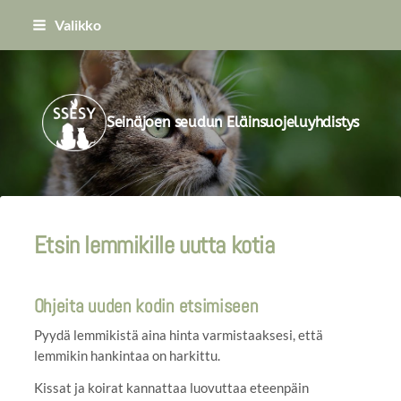
Siirry
Valikko
sivun
sisältöön
Seinäjoen seudun Eläinsuojeluyhdistys
Etsin lemmikille uutta kotia
Ohjeita uuden kodin etsimiseen
Pyydä lemmikistä aina hinta varmistaaksesi, että
lemmikin hankintaa on harkittu.
Kissat ja koirat kannattaa luovuttaa eteenpäin