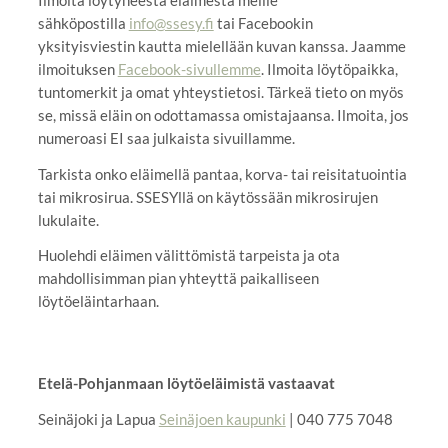
sähköpostilla
info@ssesy.fi
tai Facebookin
yksityisviestin kautta mielellään kuvan kanssa. Jaamme
ilmoituksen
Facebook-sivullemme
. Ilmoita löytöpaikka,
tuntomerkit ja omat yhteystietosi. Tärkeä tieto on myös
se, missä eläin on odottamassa omistajaansa. Ilmoita, jos
numeroasi EI saa julkaista sivuillamme.
Tarkista onko eläimellä pantaa, korva- tai reisitatuointia
tai mikrosirua. SSESYllä on käytössään mikrosirujen
lukulaite.
Huolehdi eläimen välittömistä tarpeista ja ota
mahdollisimman pian yhteyttä paikalliseen
löytöeläintarhaan.
Etelä-Pohjanmaan löytöeläimistä vastaavat
Seinäjoki ja Lapua
Seinäjoen kaupunki
| 040 775 7048