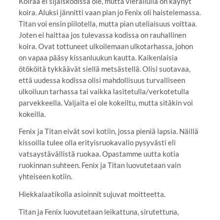
Koiraa ei sijaiskodissa ole, mutta vierailulla on käynyt
koira. Aluksi jännitti vaan pian jo Fenix oli haistelemassa.
Titan voi ensin piilotella, mutta pian uteliaisuus voittaa.
Joten ei haittaa jos tulevassa kodissa on rauhallinen
koira. Ovat tottuneet ulkoilemaan ulkotarhassa, johon
on vapaa pääsy kissanluukun kautta. Kaikenlaisia
ötököitä tykkäävät siellä metsästellä. Olisi suotavaa,
että uudessa kodissa olisi mahdollisuus turvalliseen
ulkoiluun tarhassa tai vaikka lasitetulla/verkotetulla
parvekkeella. Valjaita ei ole kokeiltu, mutta sitäkin voi
kokeilla.
Fenix ja Titan eivät sovi kotiin, jossa pieniä lapsia. Näillä
kissoilla tulee olla erityisruokavalio pysyvästi eli
vatsaystävällistä ruokaa. Opastamme uutta kotia
ruokinnan suhteen. Fenix ja Titan luovutetaan vain
yhteiseen kotiin.
Hiekkalaatikolla asioinnit sujuvat moitteetta.
Titan ja Fenix luovutetaan leikattuna, sirutettuna,