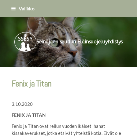
Siirry
Valikko
sivun
sisältöön
Seinäjoen seudun Eläinsuojeluyhdistys
Fenix ja Titan
3.10.2020
FENIX JA TITAN
Fenix ja Titan ovat reilun vuoden ikäiset ihanat
kissakaverukset, jotka etsivät yhteistä kotia. Eivät ole