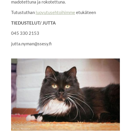
madotettuna ja rokotettuna.
Tutustuthan
luovutusehtoihimme
etukäteen
TIEDUSTELUT/ JUTTA
045 330 2153
jutta.nyman@ssesy.fi