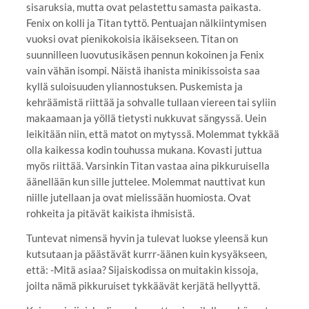
sisaruksia, mutta ovat pelastettu samasta paikasta.
Fenix on kolli ja Titan tyttö. Pentuajan nälkiintymisen
vuoksi ovat pienikokoisia ikäisekseen. Titan on
suunnilleen luovutusikäsen pennun kokoinen ja Fenix
vain vähän isompi. Näistä ihanista minikissoista saa
kyllä suloisuuden yliannostuksen. Puskemista ja
kehräämistä riittää ja sohvalle tullaan viereen tai syliin
makaamaan ja yöllä tietysti nukkuvat sängyssä. Uein
leikitään niin, että matot on mytyssä. Molemmat tykkää
olla kaikessa kodin touhussa mukana. Kovasti juttua
myös riittää. Varsinkin Titan vastaa aina pikkuruisella
äänellään kun sille juttelee. Molemmat nauttivat kun
niille jutellaan ja ovat mielissään huomiosta. Ovat
rohkeita ja pitävät kaikista ihmisistä.
Tuntevat nimensä hyvin ja tulevat luokse yleensä kun
kutsutaan ja päästävät kurrr-äänen kuin kysyäkseen,
että: -Mitä asiaa? Sijaiskodissa on muitakin kissoja,
joilta nämä pikkuruiset tykkäävät kerjätä hellyyttä.