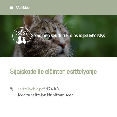
Siirry
Valikko
sivun
sisältöön
Seinäjoen seudun Eläinsuojeluyhdistys
Sijaiskodeille eläinten esittelyohje
esittelyohje.pdf
174 KB
Ideoita esittelyn kirjoittamiseen.