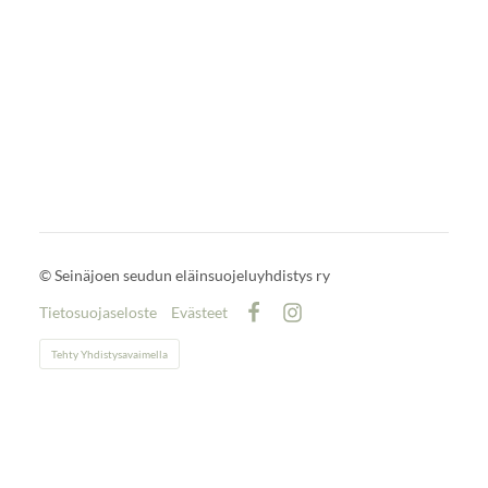
©
Seinäjoen seudun eläinsuojeluyhdistys ry
Tietosuojaseloste
Evästeet
Facebook
Instagram
Tehty Yhdistysavaimella