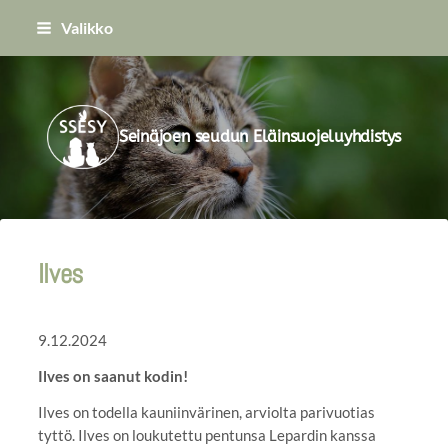
Siirry
Valikko
sivun
sisältöön
Seinäjoen seudun Eläinsuojeluyhdistys
Ilves
9.12.2024
Ilves on saanut kodin!
Ilves on todella kauniinvärinen, arviolta parivuotias
tyttö. Ilves on loukutettu pentunsa Lepardin kanssa