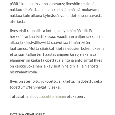
päältä kuuluukin vieno kuorsaus; Ilveshän se siellä
nukkuu sikeästi. Ja onhan kodin lämmössä mukavampi
nukkua kuin ulkona kylmässä, vailla tietoa seuraavasta
ateriasta.
Ilves etsii rauhallista kotia joka ymmärtää kilttiä,
herkkää, arkaa tyttökissaa. Vaaditaan paljon rakkautta,
aikaa ja kärsivällisyyttä saavuttaa tämän tytön
luottamus. Mutta sijaiskoti tietää vuosien kokemuksella,
että juuri tälläisten haastavampien kissojen kanssa
eläminen on kaikista opettavaisinta ja antoisinta! Ilves
on kaikkiruokainen ja käy siistin neidin lailla hienosti
hiekkalaatikolla.
Ilves on steriloitu, rokotettu, sirutettu, madotettu sekä
todettu fiv/felv-negatiiviseksi.
Tutustuthan
luovutusehtoihimme
etukäteen.
KOTIHAKEMUKSET