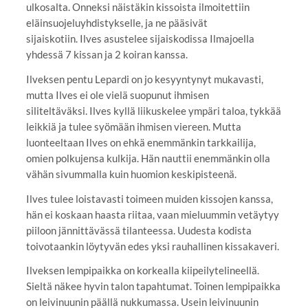
ulkosalta. Onneksi näistäkin kissoista ilmoitettiin
eläinsuojeluyhdistykselle, ja ne pääsivät
sijaiskotiin. Ilves asustelee sijaiskodissa Ilmajoella
yhdessä 7 kissan ja 2 koiran kanssa.
Ilveksen pentu Lepardi on jo kesyyntynyt mukavasti,
mutta Ilves ei ole vielä suopunut ihmisen
siliteltäväksi. Ilves kyllä liikuskelee ympäri taloa, tykkää
leikkiä ja tulee syömään ihmisen viereen. Mutta
luonteeltaan Ilves on ehkä enemmänkin tarkkailija,
omien polkujensa kulkija. Hän nauttii enemmänkin olla
vähän sivummalla kuin huomion keskipisteenä.
Ilves tulee loistavasti toimeen muiden kissojen kanssa,
hän ei koskaan haasta riitaa, vaan mieluummin vetäytyy
piiloon jännittävässä tilanteessa. Uudesta kodista
toivotaankin löytyvän edes yksi rauhallinen kissakaveri.
Ilveksen lempipaikka on korkealla kiipeilytelineellä.
Sieltä näkee hyvin talon tapahtumat. Toinen lempipaikka
on leivinuunin päällä nukkumassa. Usein leivinuunin