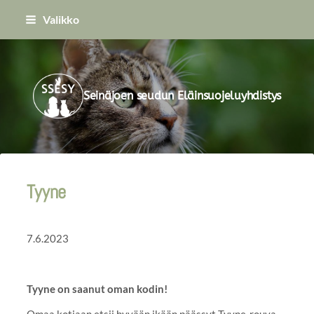
Siirry
Valikko
sivun
sisältöön
Seinäjoen seudun Eläinsuojeluyhdistys
Tyyne
7.6.2023
Tyyne on saanut oman kodin!
Omaa kotiaan etsii hyvään ikään päässyt Tyyne-rouva,