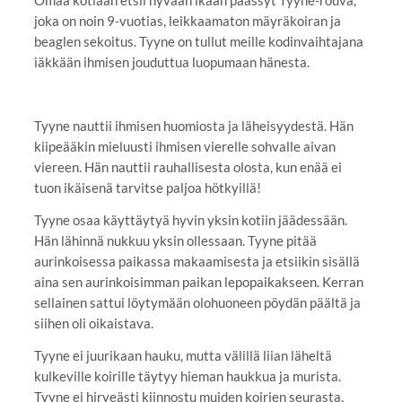
joka on noin 9-vuotias, leikkaamaton mäyräkoiran ja
beaglen sekoitus. Tyyne on tullut meille kodinvaihtajana
iäkkään ihmisen jouduttua luopumaan hänesta.
Tyyne nauttii ihmisen huomiosta ja läheisyydestä. Hän
kiipeääkin mieluusti ihmisen vierelle sohvalle aivan
viereen. Hän nauttii rauhallisesta olosta, kun enää ei
tuon ikäisenä tarvitse paljoa hötkyillä!
Tyyne osaa käyttäytyä hyvin yksin kotiin jäädessään.
Hän lähinnä nukkuu yksin ollessaan. Tyyne pitää
aurinkoisessa paikassa makaamisesta ja etsiikin sisällä
aina sen aurinkoisimman paikan lepopaikakseen. Kerran
sellainen sattui löytymään olohuoneen pöydän päältä ja
siihen oli oikaistava.
Tyyne ei juurikaan hauku, mutta välillä liian läheltä
kulkeville koirille täytyy hieman haukkua ja murista.
Tyyne ei hirveästi kiinnostu muiden koirien seurasta,