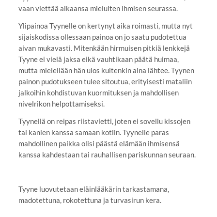
vaan viettää aikaansa mieluiten ihmisen seurassa.
Ylipainoa Tyynelle on kertynyt aika roimasti, mutta nyt
sijaiskodissa ollessaan painoa on jo saatu pudotettua
aivan mukavasti. Mitenkään hirmuisen pitkiä lenkkejä
Tyyne ei vielä jaksa eikä vauhtikaan päätä huimaa,
mutta mielellään hän ulos kuitenkin aina lähtee. Tyynen
painon pudotukseen tulee sitoutua, erityisesti mataliin
jalkoihin kohdistuvan kuormituksen ja mahdollisen
nivelrikon helpottamiseksi.
Tyynellä on reipas riistavietti, joten ei sovellu kissojen
tai kanien kanssa samaan kotiin. Tyynelle paras
mahdollinen paikka olisi päästä elämään ihmisensä
kanssa kahdestaan tai rauhallisen pariskunnan seuraan.
Tyyne luovutetaan eläinlääkärin tarkastamana,
madotettuna, rokotettuna ja turvasirun kera.