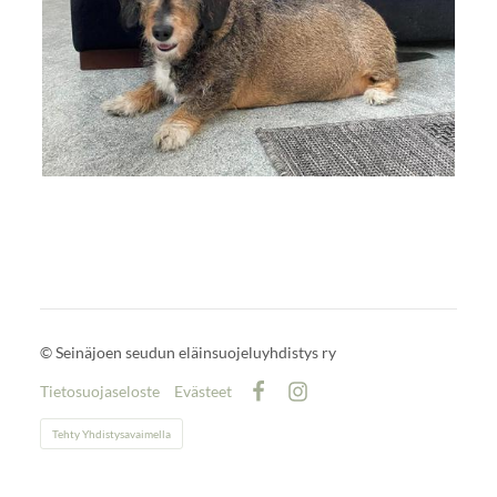
©
Seinäjoen seudun eläinsuojeluyhdistys ry
Tietosuojaseloste
Evästeet
Facebook
Instagram
Tehty Yhdistysavaimella