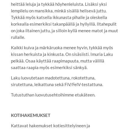
heittää leluja ja tykkää höyhenleluista. Lisäksi yksi
lempilelu on mansikka, minkä sisällä helisevä juttu.
Tykkää myös katsella ikkunasta pihalle ja oleskella
korkealla esimerkiksi takanpäällä ja hyllyillä. Iltahepulit
on joka iltainen juttu, ja silloin kyllä menee matot ja muut
rullalle.
Kaikki kuiva ja märkäruoka menee hyvin, tykkää myös
kissan herkuista ja kinkusta. On sisäsiisti. Imuria Laku
pelkää. Osaa käyttää raapimapuuta, mutta välillä
saattaa raapia myös esimerkiksi sänkyä.
Laku luovutetaan madotettuna, rokotettuna,
sirutettuna, leikattuna sekä FiV/FelV-testattuna.
Tutustuthan luovutusehtoihimme etukäteen.
KOTIHAKEMUKSET
Kattavat hakemukset kotiesittelyineen ja