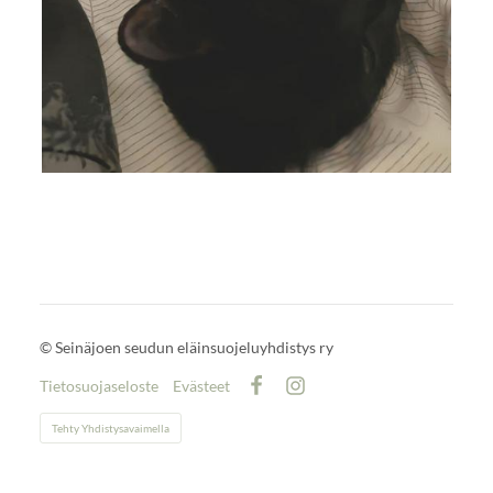
©
Seinäjoen seudun eläinsuojeluyhdistys ry
Tietosuojaseloste
Evästeet
Facebook
Instagram
Tehty Yhdistysavaimella