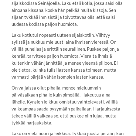
sijaiskodissa Seinäjoella. Laku etsii kotia, jossa saisi olla
ainoana kissana, koska hän pelkää muita kissoja. Sen
sijaan tykkää ihmisistä ja toivottavaa olisi,että saisi
uudessa kodissa paljon huomiota.
Laku kotiutui nopeasti uuteen sijaiskotiin. Viihtyy
sylissä ja nukkuu mieluusti aina ihmisen vieressä. On
välillä puhelias ja erittäin seurallinen. Puskee paljon ja
kehrää, tarvitsee paljon huomiota. Vieraita ihmisiä
kuitenkin vähän jännittää ja menee yleensä piiloon. Ei
ole tietoa, kuinka tulisi lasten kanssa toimeen, mutta
varmasti pärjää vähän isompien lasten kanssa.
On valjaissa ollut pihalla, menee mieluummin
päiväsaikaan pihalle kuin pimeällä. Hakeutuu aina
lähelle. Kynsien leikkuu onnistuu vaihtelevasti, välillä
vaikeampaa saada pysymään paikallaan. Harjauksesta
tekee välillä vaikeaa se, että puskee niin lujaa, mutta
tykkää harjauksista.
Laku on vielä nuori ja leikkisa. Tykkää juosta perään, kun