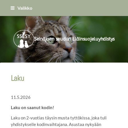
Siirry
Valikko
sivun
sisältöön
Seinäjoen seudun Eläinsuojeluyhdistys
Laku
11.5.2026
Laku on saanut kodin!
Laku on 2-vuotias täysin musta tyttökissa, joka tuli
yhdistykselle kodinvaihtajana. Asustaa nykyään