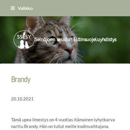
Siirry
Valikko
sivun
sisältöön
Seinäjoen seudun Eläinsuojeluyhdistys
Brandy
20.10.2021
Tämä upea ilmestys on 4-vuotias itämainen lyhytkarva
narttu Brandy. Hän on tullut meille kodinvaihtajana,