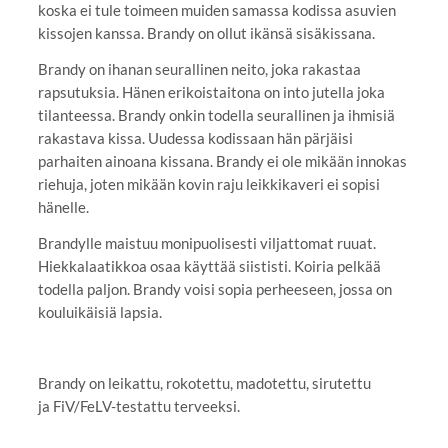
koska ei tule toimeen muiden samassa kodissa asuvien
kissojen kanssa. Brandy on ollut ikänsä sisäkissana.
Brandy on ihanan seurallinen neito, joka rakastaa
rapsutuksia. Hänen erikoistaitona on into jutella joka
tilanteessa. Brandy onkin todella seurallinen ja ihmisiä
rakastava kissa. Uudessa kodissaan hän pärjäisi
parhaiten ainoana kissana. Brandy ei ole mikään innokas
riehuja, joten mikään kovin raju leikkikaveri ei sopisi
hänelle.
Brandylle maistuu monipuolisesti viljattomat ruuat.
Hiekkalaatikkoa osaa käyttää siististi. Koiria pelkää
todella paljon. Brandy voisi sopia perheeseen, jossa on
kouluikäisiä lapsia.
Brandy on leikattu, rokotettu, madotettu, sirutettu
ja FiV/FeLV-testattu terveeksi.