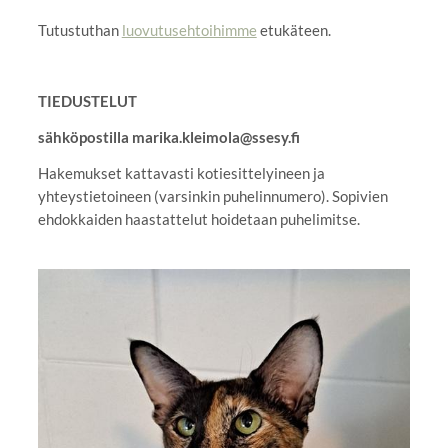
Tutustuthan
luovutusehtoihimme
etukäteen.
TIEDUSTELUT
sähköpostilla marika.kleimola@ssesy.fi
Hakemukset kattavasti kotiesittelyineen ja
yhteystietoineen (varsinkin puhelinnumero). Sopivien
ehdokkaiden haastattelut hoidetaan puhelimitse.