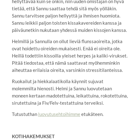
hellyttävää kuin se onkin, niin uuden omistajan on hyvä
tietää, että Sannu saattaa tehdä sitä myös yölläkin.
Sannu tarvitsee paljon hellyyttä ja ihmisen huomiota.
Sannu leikkii paljon toisten kissakavereiden kanssa ja
päiväunetkin nukutaan yhdessä muiden kissojen kanssa.
Helmillä ja Sannulla on ollut lieviä flunssaoireita, jotka
ovat hoidettu oireiden mukaisesti. Enää ei oireita ole.
Heillä todettiin kissoilla yleiset herpes ja kaliki-virukset.
Pitää tiedostaa, että nämä saattavat myöhemminkin
aiheuttaa erilaisia oireita, varsinkin stressitilanteissa.
Ruokailut ja hiekkalaatikolla käynnit sujuvat
molemmilta hienosti. Helmi ja Sannu luovutetaan
moneen kertaan madotettuina, leikattuina, rokotettuina,
sirutettuina ja Fiv/Felv-testattuina terveiksi.
Tutustuthan
luovutusehtoihimme
etukäteen.
KOTIHAKEMUKSET