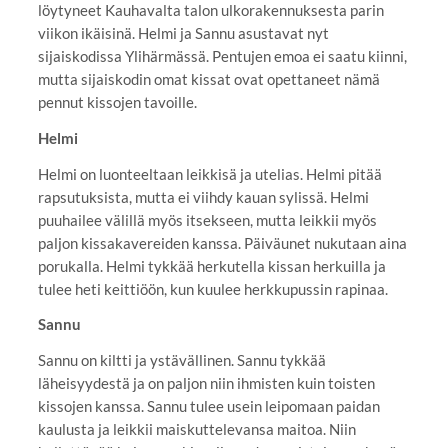
löytyneet Kauhavalta talon ulkorakennuksesta parin
viikon ikäisinä. Helmi ja Sannu asustavat nyt
sijaiskodissa Ylihärmässä. Pentujen emoa ei saatu kiinni,
mutta sijaiskodin omat kissat ovat opettaneet nämä
pennut kissojen tavoille.
Helmi
Helmi on luonteeltaan leikkisä ja utelias. Helmi pitää
rapsutuksista, mutta ei viihdy kauan sylissä. Helmi
puuhailee välillä myös itsekseen, mutta leikkii myös
paljon kissakavereiden kanssa. Päiväunet nukutaan aina
porukalla. Helmi tykkää herkutella kissan herkuilla ja
tulee heti keittiöön, kun kuulee herkkupussin rapinaa.
Sannu
Sannu on kiltti ja ystävällinen. Sannu tykkää
läheisyydestä ja on paljon niin ihmisten kuin toisten
kissojen kanssa. Sannu tulee usein leipomaan paidan
kaulusta ja leikkii maiskuttelevansa maitoa. Niin