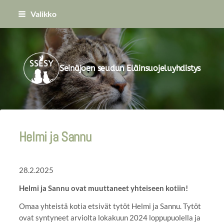
Siirry
Valikko
sivun
sisältöön
Seinäjoen seudun Eläinsuojeluyhdistys
Helmi ja Sannu
28.2.2025
Helmi ja Sannu ovat muuttaneet yhteiseen kotiin!
Omaa yhteistä kotia etsivät tytöt Helmi ja Sannu. Tytöt
ovat syntyneet arviolta lokakuun 2024 loppupuolella ja