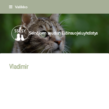
Siirry
Valikko
sivun
sisältöön
Seinäjoen seudun Eläinsuojeluyhdistys
Vladimir