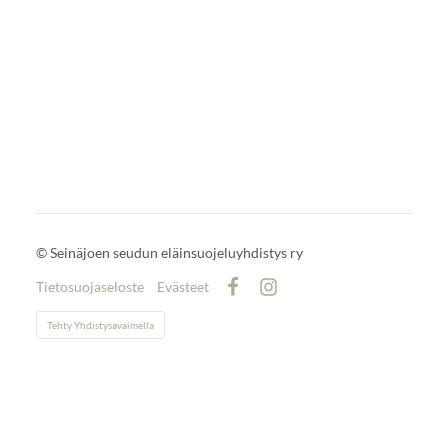
©
Seinäjoen seudun eläinsuojeluyhdistys ry
Tietosuojaseloste
Evästeet
Facebook
Instagram
Tehty Yhdistysavaimella