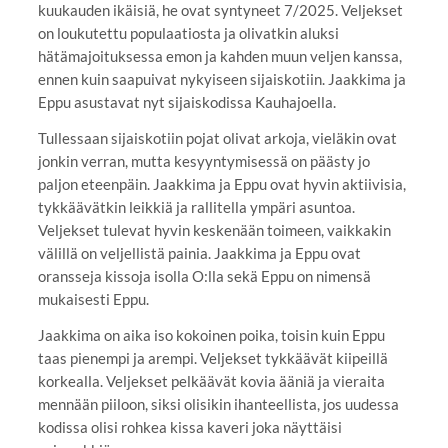
kuukauden ikäisiä, he ovat syntyneet 7/2025. Veljekset
on loukutettu populaatiosta ja olivatkin aluksi
hätämajoituksessa emon ja kahden muun veljen kanssa,
ennen kuin saapuivat nykyiseen sijaiskotiin. Jaakkima ja
Eppu asustavat nyt sijaiskodissa Kauhajoella.
Tullessaan sijaiskotiin pojat olivat arkoja, vieläkin ovat
jonkin verran, mutta kesyyntymisessä on päästy jo
paljon eteenpäin. Jaakkima ja Eppu ovat hyvin aktiivisia,
tykkäävätkin leikkiä ja rallitella ympäri asuntoa.
Veljekset tulevat hyvin keskenään toimeen, vaikkakin
välillä on veljellistä painia. Jaakkima ja Eppu ovat
oransseja kissoja isolla O:lla sekä Eppu on nimensä
mukaisesti Eppu.
Jaakkima on aika iso kokoinen poika, toisin kuin Eppu
taas pienempi ja arempi. Veljekset tykkäävät kiipeillä
korkealla. Veljekset pelkäävät kovia ääniä ja vieraita
mennään piiloon, siksi olisikin ihanteellista, jos uudessa
kodissa olisi rohkea kissa kaveri joka näyttäisi