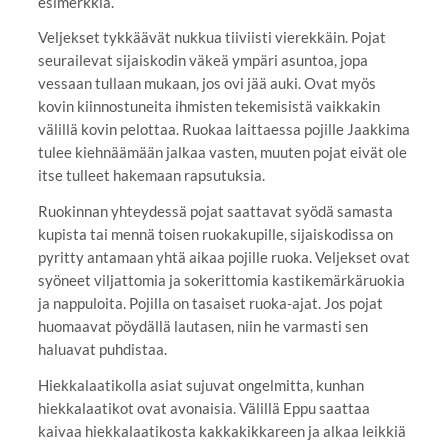
esimerkkiä.
Veljekset tykkäävät nukkua tiiviisti vierekkäin. Pojat
seurailevat sijaiskodin väkeä ympäri asuntoa, jopa
vessaan tullaan mukaan, jos ovi jää auki. Ovat myös
kovin kiinnostuneita ihmisten tekemisistä vaikkakin
välillä kovin pelottaa. Ruokaa laittaessa pojille Jaakkima
tulee kiehnäämään jalkaa vasten, muuten pojat eivät ole
itse tulleet hakemaan rapsutuksia.
Ruokinnan yhteydessä pojat saattavat syödä samasta
kupista tai mennä toisen ruokakupille, sijaiskodissa on
pyritty antamaan yhtä aikaa pojille ruoka. Veljekset ovat
syöneet viljattomia ja sokerittomia kastikemärkäruokia
ja nappuloita. Pojilla on tasaiset ruoka-ajat. Jos pojat
huomaavat pöydällä lautasen, niin he varmasti sen
haluavat puhdistaa.
Hiekkalaatikolla asiat sujuvat ongelmitta, kunhan
hiekkalaatikot ovat avonaisia. Välillä Eppu saattaa
kaivaa hiekkalaatikosta kakkakikkareen ja alkaa leikkiä