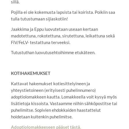
sillä.
Pojilla ei ole kokemusta lapsista tai koirista. Poikiin saa
tulla tutustumaan sijiaskotiin!
Jaakkima ja Eppu luovutetaan useaan kertaan
madotettuna, rokotettuna, sirutettuna, leikattuna sekä
FiV/FeLV- testattuna terveeksi.
Tutustuthan luovutusehtoihimme etukäteen.
KOTIHAKEMUKSET
Kattavat hakemukset kotiesittelyineen ja
yhteystietoineen (erityisesti puhelinnumero)
adoptiolomakkeen kautta. Lomakkeella voit kysyä myös
lisätietoja kissoista. Vastaamme niihin sähköpostitse tai
puhelimitse. Sopivien ehdokkaiden haastattelut
hoidetaan kuitenkin puhelimitse.
Adoptiolomakkeeseen pääset tästä.