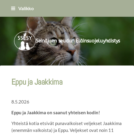
Siirry
Valikko
sivun
sisältöön
Seinäjoen seudun Eläinsuojeluyhdistys
Eppu ja Jaakkima
8.5.2026
Eppu ja Jaakkima on saanut yhteisen kodin!
Yhteistä kotia etsivät punavalkoiset veljekset Jaakkima
(enemmän valkoista) ja Eppu. Veljekset ovat noin 11