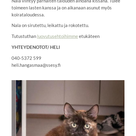
Nala viihtyy parhaiten talouden ainoana kissana. Tulee
toimeen lasten kanssa ja on aikanaan asunut myös
koirataloudessa.
Nala on sirutettu, leikattu ja rokotettu.
Tutustuthan
luovutusehtoihimme
etukäteen
YHTEYDENOTOT/ HELI
040-5372 599
heli.hangasmaa@ssesy.fi