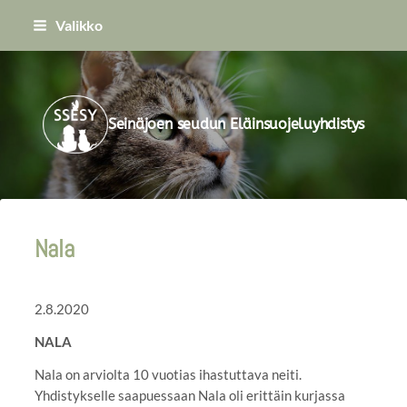
Siirry
Valikko
sivun
sisältöön
Seinäjoen seudun Eläinsuojeluyhdistys
Nala
2.8.2020
NALA
Nala on arviolta 10 vuotias ihastuttava neiti.
Yhdistykselle saapuessaan Nala oli erittäin kurjassa