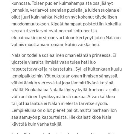
kunnossa. Toisen puolen kulmahampaista osa jäänyt
jonnekin, veriarvot anemian puolella ja luiden suojana ei
ollut juuri kuin nahka. Neiti on nyt kokenut täydellisen
muodonmuutoksen. Kipeät hampaat poistettiin, kokeilla
seuratut veriarvot ovat normalisoituneet ja
elopainoakin on siroon vartaloon kertynyt joten Nala on
valmis muuttamaan omaan kotiin vaikka heti.
Nala on todella sosiaalinen oman elämän prinsessa. Ei
ujostele vieraita ihmisiä vaan tulee heti luo
rapsutettavaksi ja rakastetuksi. Syli ei kuitenkaan kuulu
lempipaikkoihin. Yöt nukutaan oman ihmisen sängyssä,
vähintäänkin vieressä tai jopa lämmittävänä keränä
päällä. Ruokahalua Nalalla löytyy kyllä, kunhan tarjolla
vain on hänen hyväksymäänsä ruokaa. Aivan kaikkea
tarjottua laatua ei Nalan mielestä tarvitse syödä.
Lempileluina on ollut pienet pallot, mutta parhaan ilon
saa aamuyön pikaspurteista. Hiekkalaatikkoa Nala
käyttää kuin vanha tekijä.