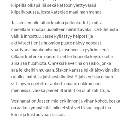
kiipeillä olkapäillä sekä kattoon ylettyvässä
kiipeilypuussa, josta katselee maailman menoa.
Jassen lempileluihin kuuluu pullonkorkit ja niitä
mielellään noutaa uudelleen heitettäväksi. Onkileluista
välillä innostuu. Jasse kyllästyy helposti ja
aktiviteettien ja huomion puute näkyy nopeasti
vaativana maukumisena ja asunnossa pyörimisenä.
Ollaan kuitenkin opeteltu, ettei huonolla käytöksellä
aina saa huomiota. Onneksi kaverina on sisko, jonka
saa leikkeihin mukaan. Siskon kanssa leikit äityykin aika
rajuiksi paini- ja jahtausleikeiksi. Sijaiskodissa ollaan
silti hyvin opeteltu rauhoittumaan nukkumaan
mennessä, vaikka pienet iltarallit on ollut sallittuja.
Vesihanat on Jassen mielenkiinnon ja vihan kohde, koska
on vaikea ymmärtää, miksei sitä vettä saa napattua
kiinni ja kastuu vaan tassut.