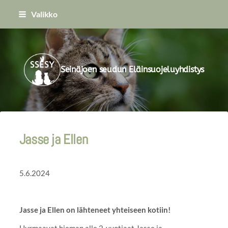
Siirry
Valikko
sivun
sisältöön
Seinäjoen seudun Eläinsuojeluyhdistys
Jasse ja Ellen
5.6.2024
Jasse ja Ellen on lähteneet yhteiseen kotiin!
Hurmaavat hieman alle 2-vuotiaat Jasse ja