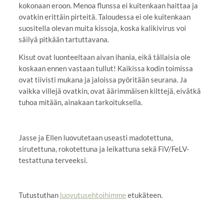
kokonaan eroon. Menoa flunssa ei kuitenkaan haittaa ja
ovatkin erittäin pirteitä. Taloudessa ei ole kuitenkaan
suositella olevan muita kissoja, koska kalikivirus voi
säilyä pitkään tartuttavana.
Kisut ovat luonteeltaan aivan ihania, eikä tällaisia ole
koskaan ennen vastaan tullut! Kaikissa kodin toimissa
ovat tiivisti mukana ja jaloissa pyöritään seurana. Ja
vaikka villejä ovatkin, ovat äärimmäisen kilttejä, eivätkä
tuhoa mitään, ainakaan tarkoituksella.
Jasse ja Ellen luovutetaan useasti madotettuna,
sirutettuna, rokotettuna ja leikattuna sekä FiV/FeLV-
testattuna terveeksi.
Tutustuthan
luovutusehtoihimme
etukäteen.