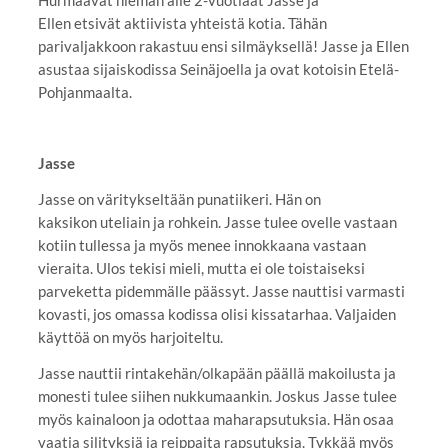
Ellen etsivät aktiivista yhteistä kotia. Tähän
parivaljakkoon rakastuu ensi silmäyksellä! Jasse ja Ellen
asustaa sijaiskodissa Seinäjoella ja ovat kotoisin Etelä-
Pohjanmaalta.
Jasse
Jasse on väritykseltään punatiikeri. Hän on
kaksikon uteliain ja rohkein. Jasse tulee ovelle vastaan
kotiin tullessa ja myös menee innokkaana vastaan
vieraita. Ulos tekisi mieli, mutta ei ole toistaiseksi
parveketta pidemmälle päässyt. Jasse nauttisi varmasti
kovasti, jos omassa kodissa olisi kissatarhaa. Valjaiden
käyttöä on myös harjoiteltu.
Jasse nauttii rintakehän/olkapään päällä makoilusta ja
monesti tulee siihen nukkumaankin. Joskus Jasse tulee
myös kainaloon ja odottaa maharapsutuksia. Hän osaa
vaatia silityksiä ja reippaita rapsutuksia. Tykkää myös