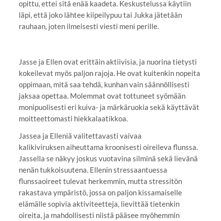
opittu, ettei sitä enää kaadeta. Keskustelussa käytiin
läpi, että joko lähtee kiipeilypuu tai Jukka jätetään
rauhaan, joten ilmeisesti viesti meni perille.
Jasse ja Ellen ovat erittäin aktiivisia, ja nuorina tietysti
kokeilevat myös paljon rajoja. He ovat kuitenkin nopeita
oppimaan, mitä saa tehdä, kunhan vain säännöllisesti
jaksaa opettaa. Molemmat ovat tottuneet syömään
monipuolisesti eri kuiva- ja märkäruokia sekä käyttävät
moitteettomasti hiekkalaatikkoa.
Jassea ja Elleniä valitettavasti vaivaa
kalikiviruksen aiheuttama kroonisesti oireileva flunssa.
Jassella se näkyy joskus vuotavina silminä sekä lievänä
nenän tukkoisuutena. Ellenin stressaantuessa
flunssaoireet tulevat herkemmin, mutta stressitön
rakastava ympäristö, jossa on paljon kissamaiselle
elämälle sopivia aktiviteetteja, lievittää tietenkin
oireita, ja mahdollisesti niistä pääsee myöhemmin