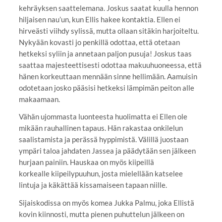
kehräyksen saattelemana. Joskus saatat kuulla hennon
hiljaisen nau’un, kun Ellis hakee kontaktia. Ellen ei
hirveästi viihdy sylissä, mutta ollaan sitäkin harjoiteltu.
Nykyään kovasti jo penkillä odottaa, että otetaan
hetkeksi syliin ja annetaan paljon pusuja! Joskus taas
saattaa majesteettisesti odottaa makuuhuoneessa, että
hänen korkeuttaan mennään sinne hellimään. Aamuisin
odotetaan josko pääsisi hetkeksi lämpimän peiton alle
makaamaan.
Vähän ujommasta luonteesta huolimatta ei Ellen ole
mikään rauhallinen tapaus. Hän rakastaa onkilelun
saalistamista ja perässä hyppimistä. Välillä juostaan
ympäri taloa jahdaten Jassea ja päädytään sen jälkeen
hurjaan painiin. Hauskaa on myös kiipeillä
korkealle kiipeilypuuhun, josta mielellään katselee
lintuja ja käkättää kissamaiseen tapaan niille.
Sijaiskodissa on myös komea Jukka Palmu, joka Ellistä
kovin kiinnosti, mutta pienen puhuttelun jälkeen on