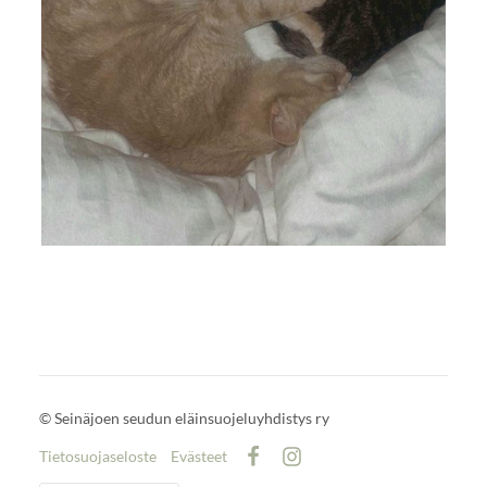
©
Seinäjoen seudun eläinsuojeluyhdistys ry
Tietosuojaseloste
Evästeet
Facebook
Instagram