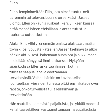
Ellen
Ellen, lempinimeltään Ellis, jota nimeä tuntuu neiti
paremmin tottelevan. Luonne on selkeästi Jassea
ujompi. Ellen on kaunis ruskeatiikeri. Elliksen kanssa
pitää mennä hänen ehdoillaan ja antaa tutustua
rauhassa uuteen kotiin.
Aluksi Ellis viihtyi enemmän omissa oloissaan, mutta
tovin kiipeilypuusta katsellen Jassen kiehnäystä alkoi
hänkin aktiivisesti hakemaan huomiota ja nukkumaan
mielellään sängyssä ihmisen kanssa. Nykyään
sijaiskodissa Ellen uskaltaa ihmisen kotiin
tullessa saapua lähelle odottamaan
tervehdyksiä. Vaikka hänkin on kovin utelias
luonteeltaan vieraiden tullessa pitää ensin katsoa oven
raosta, onko turvallista tulla leikkimään ja
tervehtimään.
Hän nauttii hellemmästä paijailuista, ja tykkää monesti
kellahtaa selälleen vastaanottamaan masupaijauksia