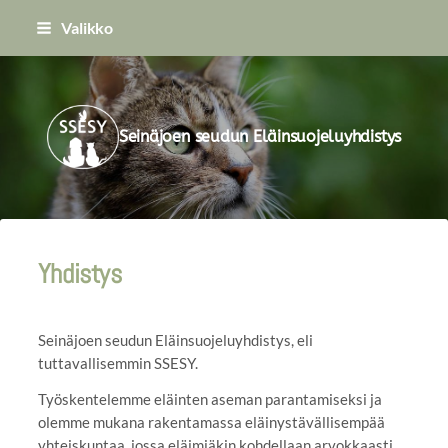
Siirry
Valikko
sivun
sisältöön
Seinäjoen seudun Eläinsuojeluyhdistys
Yhdistys
Seinäjoen seudun Eläinsuojeluyhdistys, eli
tuttavallisemmin SSESY.
Työskentelemme eläinten aseman parantamiseksi ja
olemme mukana rakentamassa eläinystävällisempää
yhteiskuntaa, jossa eläimiäkin kohdellaan arvokkaasti.