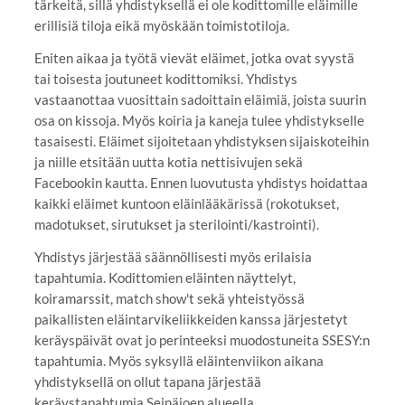
tärkeitä, sillä yhdistyksellä ei ole kodittomille eläimille
erillisiä tiloja eikä myöskään toimistotiloja.
Eniten aikaa ja työtä vievät eläimet, jotka ovat syystä
tai toisesta joutuneet kodittomiksi. Yhdistys
vastaanottaa vuosittain sadoittain eläimiä, joista suurin
osa on kissoja. Myös koiria ja kaneja tulee yhdistykselle
tasaisesti. Eläimet sijoitetaan yhdistyksen sijaiskoteihin
ja niille etsitään uutta kotia nettisivujen sekä
Facebookin kautta. Ennen luovutusta yhdistys hoidattaa
kaikki eläimet kuntoon eläinlääkärissä (rokotukset,
madotukset, sirutukset ja sterilointi/kastrointi).
Yhdistys järjestää säännöllisesti myös erilaisia
tapahtumia. Kodittomien eläinten näyttelyt,
koiramarssit, match show't sekä yhteistyössä
paikallisten eläintarvikeliikkeiden kanssa järjestetyt
keräyspäivät ovat jo perinteeksi muodostuneita SSESY:n
tapahtumia. Myös syksyllä eläintenviikon aikana
yhdistyksellä on ollut tapana järjestää
keräystapahtumia Seinäjoen alueella.