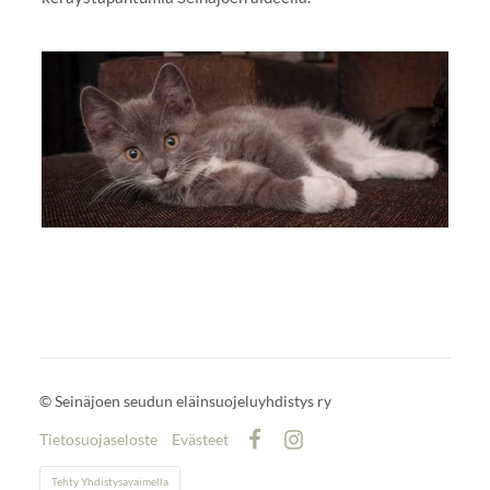
©
Seinäjoen seudun eläinsuojeluyhdistys ry
Tietosuojaseloste
Evästeet
Facebook
Instagram
Tehty Yhdistysavaimella