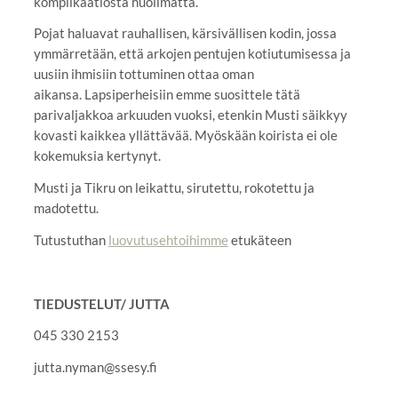
komplikaatiosta huolimatta.
Pojat haluavat rauhallisen, kärsivällisen kodin, jossa
ymmärretään, että arkojen pentujen kotiutumisessa ja
uusiin ihmisiin tottuminen ottaa oman
aikansa. Lapsiperheisiin emme suosittele tätä
parivaljakkoa arkuuden vuoksi, etenkin Musti säikkyy
kovasti kaikkea yllättävää. Myöskään koirista ei ole
kokemuksia kertynyt.
Musti ja Tikru on leikattu, sirutettu, rokotettu ja
madotettu.
Tutustuthan
luovutusehtoihimme
etukäteen
TIEDUSTELUT/ JUTTA
045 330 2153
jutta.nyman@ssesy.fi