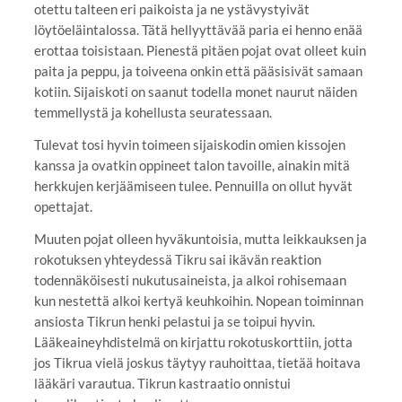
otettu talteen eri paikoista ja ne ystävystyivät
löytöeläintalossa. Tätä hellyyttävää paria ei henno enää
erottaa toisistaan. Pienestä pitäen pojat ovat olleet kuin
paita ja peppu, ja toiveena onkin että pääsisivät samaan
kotiin. Sijaiskoti on saanut todella monet naurut näiden
temmellystä ja kohellusta seuratessaan.
Tulevat tosi hyvin toimeen sijaiskodin omien kissojen
kanssa ja ovatkin oppineet talon tavoille, ainakin mitä
herkkujen kerjäämiseen tulee. Pennuilla on ollut hyvät
opettajat.
Muuten pojat olleen hyväkuntoisia, mutta leikkauksen ja
rokotuksen yhteydessä Tikru sai ikävän reaktion
todennäköisesti nukutusaineista, ja alkoi rohisemaan
kun nestettä alkoi kertyä keuhkoihin. Nopean toiminnan
ansiosta Tikrun henki pelastui ja se toipui hyvin.
Lääkeaineyhdistelmä on kirjattu rokotuskorttiin, jotta
jos Tikrua vielä joskus täytyy rauhoittaa, tietää hoitava
lääkäri varautua. Tikrun kastraatio onnistui