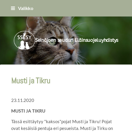
Siirry
Valikko
sivun
sisältöön
Seinäjoen seudun Eläinsuojeluyhdistys
Musti ja Tikru
23.11.2020
MUSTI JA TIKRU
Tässä esittäytyy "kaksos"pojat Musti ja Tikru! Pojat
ovat kesäisiä pentuja eri pesueista. Musti ja Tirku on