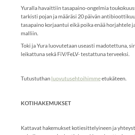
Yuralla havaittiin tasapaino-ongelmia toukokuuss
tarkisti pojan ja määräsi 20 päivän antibioottikuur
tasapaino korjaantui eikä poika enää horjahtele ja
malliin.
Toki ja Yura luovutetaan useasti madotettuna, si
leikattuna sekä FiV/FeLV- testattuna terveeksi.
Tutustuthan
luovutusehtoihimme
etukäteen.
KOTIHAKEMUKSET
Kattavat hakemukset kotiesittelyineen ja yhteysti