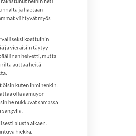
n rakastunut heihin heti
uunnalta ja haetaan
olemmat viihtyvät myös
rvalliseksi koettuihin
ä ja vieraisiin täytyy
äällinen helvetti, mutta
rilta auttaa heitä
sta.
t öisin kuten ihminenkin.
 saattaa olla aamuyön
isin he nukkuvat samassa
 sängyllä.
sesti alusta alkaen.
untuva hiekka.