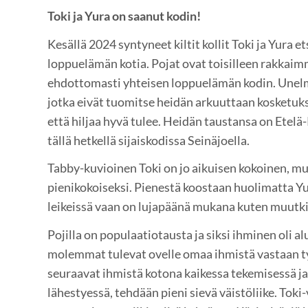
Toki ja Yura on saanut kodin!
Kesällä 2024 syntyneet kiltit kollit Toki ja Yura e
loppuelämän kotia. Pojat ovat toisilleen rakkaim
ehdottomasti yhteisen loppuelämän kodin. Unelm
jotka eivät tuomitse heidän arkuuttaan kosketu
että hiljaa hyvä tulee. Heidän taustansa on Etelä
tällä hetkellä sijaiskodissa Seinäjoella.
Tabby-kuvioinen Toki on jo aikuisen kokoinen, mu
pienikokoiseksi. Pienestä koostaan huolimatta Yu
leikeissä vaan on lujapäänä mukana kuten muutki
Pojilla on populaatiotausta ja siksi ihminen oli a
molemmat tulevat ovelle omaa ihmistä vastaan ty
seuraavat ihmistä kotona kaikessa tekemisessä ja
lähestyessä, tehdään pieni sievä väistöliike. Toki-v