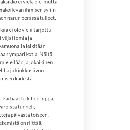
kaksikko ei vielä ole, mutta
 makoilevan ihmisen syliin
en narun perässä tulleet.
 ei ole vielä tarjottu,
 viljattomia ja
vamuonalla leikitään
laan ympäri kotia. Näitä
mielellään ja jokaikinen
liha ja kinkkusiivun
ihmisen kädestä
 Parhaat leikit on hippa,
varoista tunneli,
ttejä päivästä toiseen.
ekemistä on riittää.