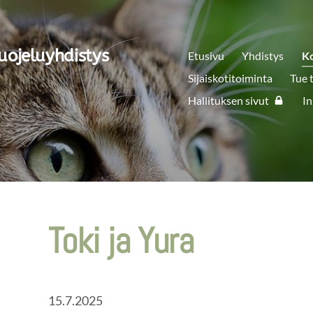
uojeluyhdistys
Etusivu
Yhdistys
K
Sijaiskotitoiminta
Tue 
Hallituksen sivut
In
Toki ja Yura
15.7.2025