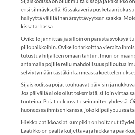
Sijaiskodissa on ollut muita kissoja ja kaksikko o
ensi silmäyksellä. Kissakaveria pusketaan joka s
hellyyttä välillä ihan ärsyttävyyteen saakka. M
kissatarhassa.
Ovikello jännittää ja silloin on parasta syöksyä tu
piilopaikkoihin. Ovikello tarkoittaa vieraita ihmisi
tutustua hiljalleen omaan tahtiin. Imuri on maanp
antamalla pojille reilu mahdollisuus piiloutua imu
selviytymään tästäkin karmeasta koettelemukse
Sijaiskodissa pojat touhuavat päivisin ja nukkuva
Jos päivällä ei ole ollut tekemistä, silloin virtaa
tunteina. Pojat nukkuvat useimmiten yhdessä. Ö
huoneessa ihmisen kanssa, joko kiipeilypuussa tai
Hiekkalaatikkoasiat kumpikin on hoitanut täydelli
Laatikko on päältä kuljettava ja hiekkana paakku