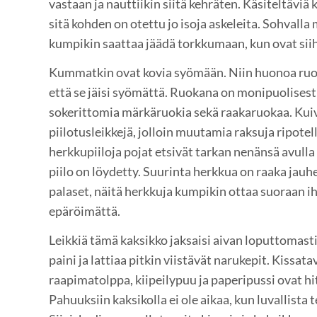
vastaan ja nauttiikin siitä kehräten. Käsiteltäviä 
sitä kohden on otettu jo isoja askeleita. Sohvalla
kumpikin saattaa jäädä torkkumaan, kun ovat siih
Kummatkin ovat kovia syömään. Niin huonoa ruokaa
että se jäisi syömättä. Ruokana on monipuolisesti
sokerittomia märkäruokia sekä raakaruokaa. Kui
piilotusleikkejä, jolloin muutamia raksuja ripotel
herkkupiiloja pojat etsivät tarkan nenänsä avulla 
piilo on löydetty. Suurinta herkkua on raaka jauhe
palaset, näitä herkkuja kumpikin ottaa suoraan 
epäröimättä.
Leikkiä tämä kaksikko jaksaisi aivan loputtomasti.
paini ja lattiaa pitkin viistävät narukepit. Kissata
raapimatolppa, kiipeilypuu ja paperipussi ovat hi
Pahuuksiin kaksikolla ei ole aikaa, kun luvallista t