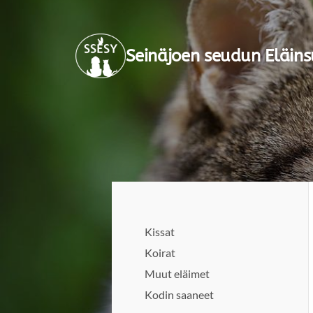
Siirry
sivun
Seinäjoen seudun Eläins
sisältöön
Kissat
Koirat
Muut eläimet
Kodin saaneet