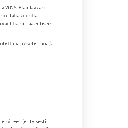
a 2025. Eläinlääkäri
in. Tällä kuurilla
 vauhtia riittää entiseen
rutettuna, rokotettuna ja
etoineen (erityisesti