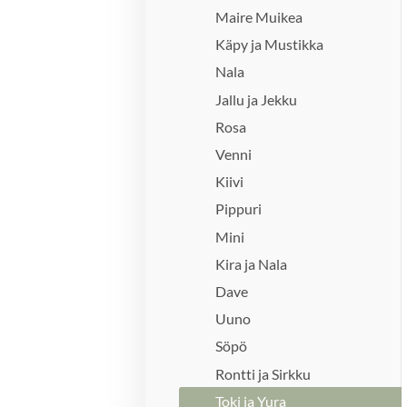
Maire Muikea
Käpy ja Mustikka
Nala
Jallu ja Jekku
Rosa
Venni
Kiivi
Pippuri
Mini
Kira ja Nala
Dave
Uuno
Söpö
Rontti ja Sirkku
Toki ja Yura