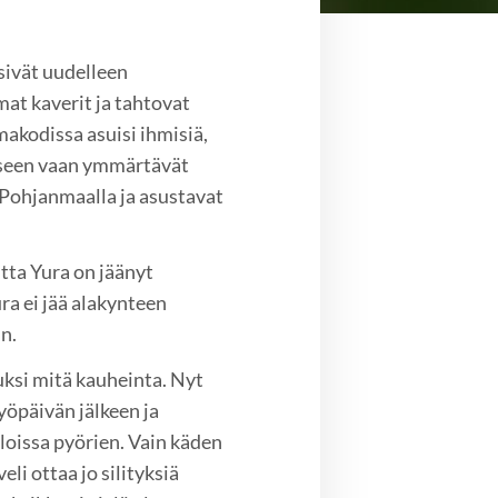
tsivät uudelleen
mat kaverit ja tahtovat
akodissa asuisi ihmisiä,
kseen vaan ymmärtävät
-Pohjanmaalla ja asustavat
tta Yura on jäänyt
ra ei jää alakynteen
n.
luksi mitä kauheinta. Nyt
öpäivän jälkeen ja
loissa pyörien. Vain käden
eli ottaa jo silityksiä