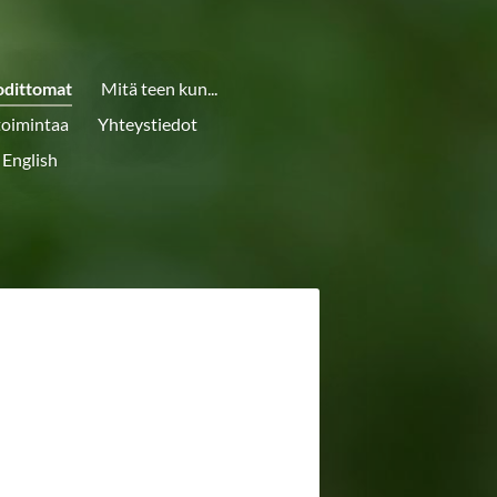
odittomat
Mitä teen kun...
toimintaa
Yhteystiedot
 English