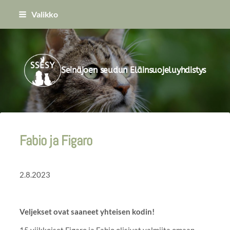
Siirry
Valikko
sivun
sisältöön
Seinäjoen seudun Eläinsuojeluyhdistys
Fabio ja Figaro
2.8.2023
Veljekset ovat saaneet yhteisen kodin!
15 viikkoiset Figaro ja Fabio olisivat valmiita omaan