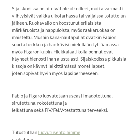
Sijaiskodissa pojat eivät ole ulkoilleet, mutta varmasti
viihtyisivät vaikka ulkotarhassa tai valjaissa totuttelun
jälkeen. Ruokavalio on koostunut erilaisista
märkäruoista ja nappuloista, myös raakaruokaa on
maisteltu. Mushin kana-nautapullat ovatkin Fabion
suurta herkkua ja hän kävisi mielellään tyhjäämässä
myös Figaron kupin. Hiekkalaatikolla pennut ovat
käyneet hienosti ihan alusta asti. Sijaiskodissa pikkuisia
kissoja on käynyt leikittämässä monet lapset,
joten sopivat hyvin myös lapsiperheeseen.
Fabio ja Figaro luovutetaan useasti madotettuna,
sirutettuna, rokotettuna ja
leikattuna sekä FiV/FeLV-testattuna terveeksi.
Tutustuthan
luovutusehtoihimme
etukäteen.