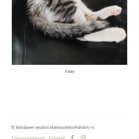
Fabio
©
Seinäjoen seudun eläinsuojeluyhdistys ry
Tietosuojaseloste
Evästeet