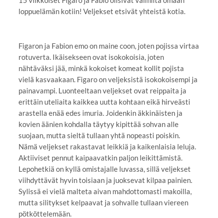
loppuelämän kotiin! Veljekset etsivät yhteistä kotia.
Figaron ja Fabion emo on maine coon, joten pojissa virtaa
rotuverta. Ikäisekseen ovat isokokoisia, joten
nähtäväksi jää, minkä kokoiset komeat kollit pojista
vielä kasvaakaan. Figaro on veljeksistä isokokoisempi ja
painavampi. Luonteeltaan veljekset ovat reippaita ja
erittäin uteliaita kaikkea uutta kohtaan eikä hirveästi
arastella enää edes imuria. Joidenkin äkkinäisten ja
kovien äänien kohdalla täytyy kipittää sohvan alle
suojaan, mutta sieltä tullaan yhtä nopeasti poiskin.
Nämä veljekset rakastavat leikkiä ja kaikenlaisia leluja.
Aktiiviset pennut kaipaavatkin paljon leikittämistä.
Lepohetkiä on kyllä omistajalle luvassa, sillä veljekset
viihdyttävät hyvin toisiaan ja juoksevat kilpaa painien.
Sylissä ei vielä malteta aivan mahdottomasti makoilla,
mutta silitykset kelpaavat ja sohvalle tullaan viereen
pötköttelemään.