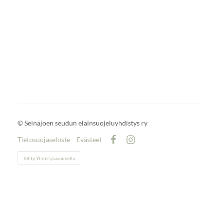
©
Seinäjoen seudun eläinsuojeluyhdistys ry
Tietosuojaseloste
Evästeet
Facebook
Instagram
Tehty Yhdistysavaimella