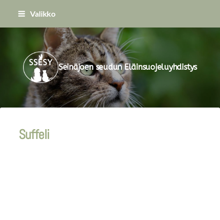
Siirry
Valikko
sivun
sisältöön
Seinäjoen seudun Eläinsuojeluyhdistys
Suffeli