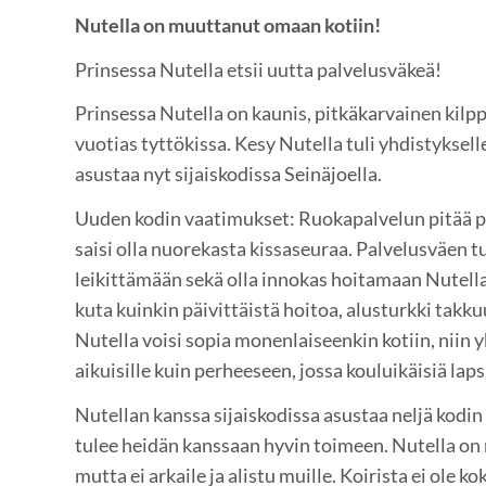
Nutella on muuttanut omaan kotiin!
Prinsessa Nutella etsii uutta palvelusväkeä!
Prinsessa Nutella on kaunis, pitkäkarvainen kilp
vuotias tyttökissa. Kesy Nutella tuli yhdistyksel
asustaa nyt sijaiskodissa Seinäjoella.
Uuden kodin vaatimukset: Ruokapalvelun pitää pe
saisi olla nuorekasta kissaseuraa. Palvelusväen tu
leikittämään sekä olla innokas hoitamaan Nutellan
kuta kuinkin päivittäistä hoitoa, alusturkki takk
Nutella voisi sopia monenlaiseenkin kotiin, niin yk
aikuisille kuin perheeseen, jossa kouluikäisiä laps
Nutellan kanssa sijaiskodissa asustaa neljä kodin
tulee heidän kanssaan hyvin toimeen. Nutella on
mutta ei arkaile ja alistu muille. Koirista ei ole k