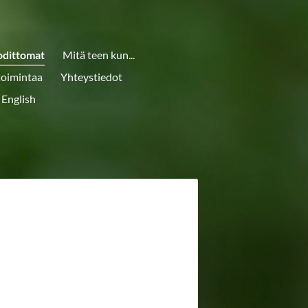
odittomat
Mitä teen kun...
toimintaa
Yhteystiedot
 English