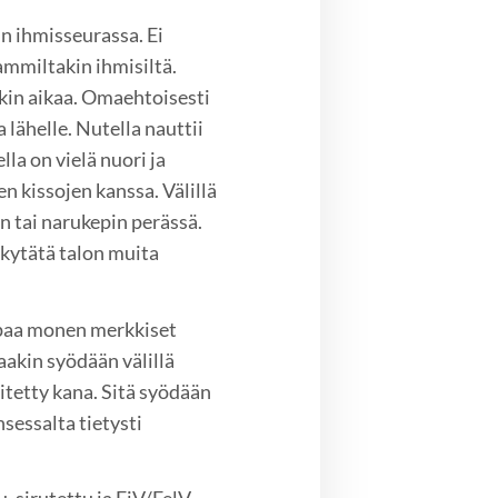
in ihmisseurassa. Ei
aammiltakin ihmisiltä.
onkin aikaa. Omaehtoisesti
a lähelle. Nutella nauttii
lla on vielä nuori ja
n kissojen kanssa. Välillä
on tai narukepin perässä.
 kytätä talon muita
elpaa monen merkkiset
akin syödään välillä
itetty kana. Sitä syödään
nsessalta tietysti