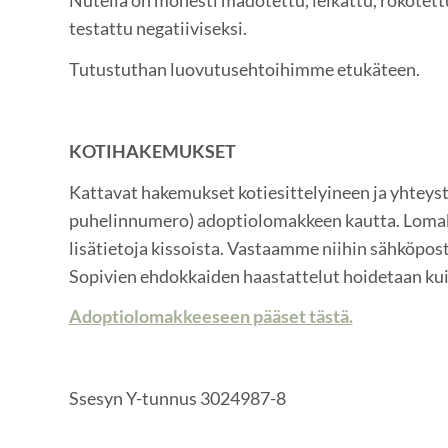
Nutella on monesti madotettu, leikattu, rokotettu
testattu negatiiviseksi.
Tutustuthan luovutusehtoihimme etukäteen.
KOTIHAKEMUKSET
Kattavat hakemukset kotiesittelyineen ja yhteysti
puhelinnumero) adoptiolomakkeen kautta. Lomak
lisätietoja kissoista. Vastaamme niihin sähköpost
Sopivien ehdokkaiden haastattelut hoidetaan kui
Adoptiolomakkeeseen pääset tästä.
Ssesyn Y-tunnus 3024987-8