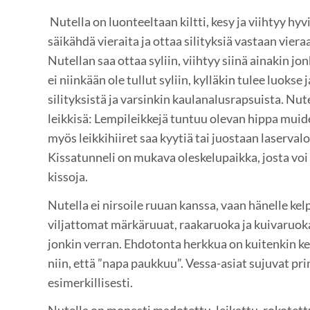
Nutella on luonteeltaan kiltti, kesy ja viihtyy hyv
säikähdä vieraita ja ottaa silityksiä vastaan vier
Nutellan saa ottaa syliin, viihtyy siinä ainakin j
ei niinkään ole tullut syliin, kylläkin tulee luokse j
silityksistä ja varsinkin kaulanalusrapsuista. Nute
leikkisä: Lempileikkejä tuntuu olevan hippa muide
myös leikkihiiret saa kyytiä tai juostaan laserval
Kissatunneli on mukava oleskelupaikka, josta voi
kissoja.
Nutella ei nirsoile ruuan kanssa, vaan hänelle k
viljattomat märkäruuat, raakaruoka ja kuivaruoka
jonkin verran. Ehdotonta herkkua on kuitenkin ke
niin, että ”napa paukkuu”. Vessa-asiat sujuvat pri
esimerkillisesti.