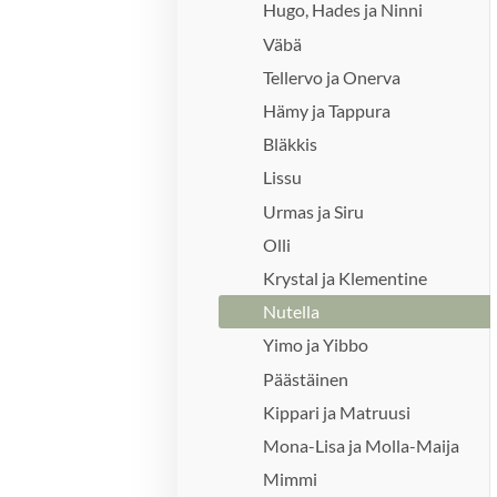
Hugo, Hades ja Ninni
Väbä
Tellervo ja Onerva
Hämy ja Tappura
Bläkkis
Lissu
Urmas ja Siru
Olli
Krystal ja Klementine
Nutella
Yimo ja Yibbo
Päästäinen
Kippari ja Matruusi
Mona-Lisa ja Molla-Maija
Mimmi