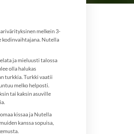
parivärityksinen melkein 3-
le kodinvaihtajana. Nutella
lata ja mieluusti talossa
lee olla halukas
 turkkia. Turkki vaatii
uuntuu melko helposti.
sin tai kaksin asuville
ia.
 omaa kissaa ja Nutella
 muiden kanssa sopuisa,
okemusta.