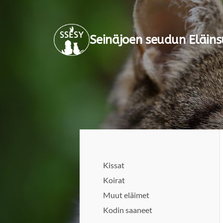
Siirry
sivun
Seinäjoen seudun Eläins
sisältöön
Kissat
Koirat
Muut eläimet
Kodin saaneet