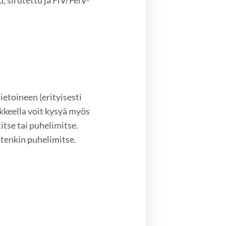
, sirutettu ja FiV/FelV-
etoineen (erityisesti
keella voit kysyä myös
itse tai puhelimitse.
tenkin puhelimitse.