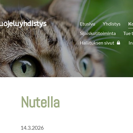
uojeluyhdistys
Etusivu
Yhdistys
K
Sijaiskotitoiminta
Tue 
Hallituksen sivut
In
Nutella
14.3.2026