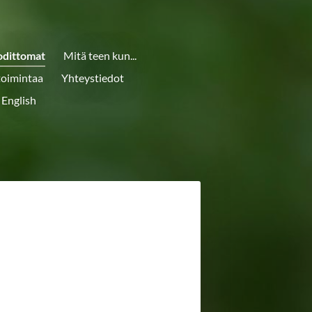
odittomat
Mitä teen kun...
toimintaa
Yhteystiedot
 English