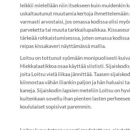
leikkii mielellään niin itsekseen kuin muidenkin 
uskaltautunut muutamia kertoja ihmettelemään 
varmasti arvostaisi, jos omassa kodissa olisi myös
parveketta tai muuta tarkkailupaikkaa. Kissaseura
tärkeää rohkaistumisesssa, joten omassa kodissa
reipas kissakaveri näyttämässä mallia.
Loitsu on tottunut syömään monipuolisesti kuiva
Hiekkalaatikkoa osaa käyttää siististi. Sijaiskodis
joita Loitsu vielä liikaa jännittää. Taasen sijaisk
kiinnostaa vähän liiankin paljon ja hän haluaisi ta
kaneja. Sijaiskodin lapsien meteliin Loitsu on hyvi
kuitenkaan sovellu ihan pienten lasten perhees
koululaiset sopisivat paremmin.