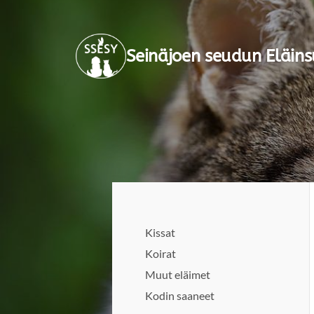
Siirry
sivun
Seinäjoen seudun Eläins
sisältöön
Kissat
Koirat
Muut eläimet
Kodin saaneet