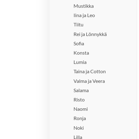
Mustikka
Iina ja Leo
Tiitu
Rei ja Lönnykkä
Sofia
Konsta
Lumia
Taina ja Cotton
Valma ja Veera
Salama
Risto
Naomi
Ronja
Noki
Lilla