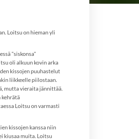
. Loitsu on hieman yli
dessä "siskonsa"
itsu oli alkuun kovin arka
uiden kissojen puuhastelut
in liikkeelle piilostaan.
, mutta vieraita jännittää.
a kehrätä
taessa Loitsu on varmasti
ien kissojen kanssa niin
 ei kiusaa muita. Loitsu