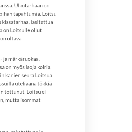
kanssa. Ulkotarhaan on
pihan tapahtumia. Loitsu
 kissatarhaa, lasitettua
 on Loitsulle ollut
 on oltava
- ja märkäruokaa.
sa on myös isoja koiria,
odin kanien seura Loitsua
ssuilla uteliaana tökkiä
n tottunut. Loitsu ei
een, mutta isommat