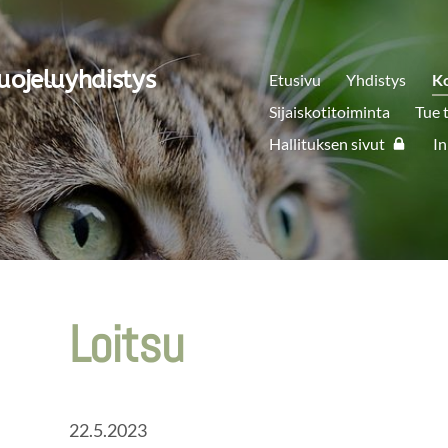
uojeluyhdistys
Etusivu
Yhdistys
K
Sijaiskotitoiminta
Tue 
Hallituksen sivut
In
Loitsu
22.5.2023