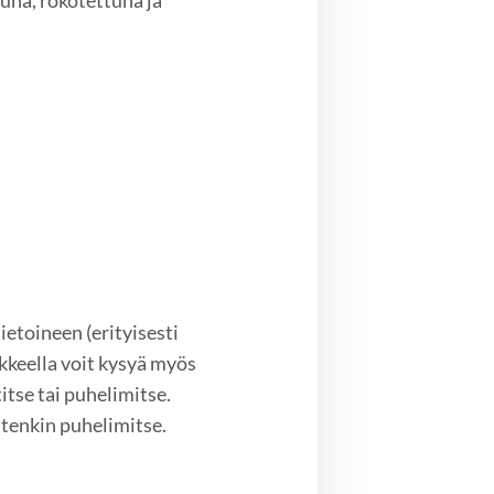
una, rokotettuna ja
etoineen (erityisesti
keella voit kysyä myös
itse tai puhelimitse.
tenkin puhelimitse.