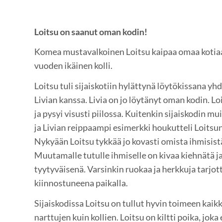
Loitsu on saanut oman kodin!
Komea mustavalkoinen Loitsu kaipaa omaa kotiaan
vuoden ikäinen kolli.
Loitsu tuli sijaiskotiin hylättynä löytökissana yh
Livian kanssa. Livia on jo löytänyt oman kodin. Lo
ja pysyi visusti piilossa. Kuitenkin sijaiskodin m
ja Livian reippaampi esimerkki houkutteli Loitsunk
Nykyään Loitsu tykkää jo kovasti omista ihmisistä
Muutamalle tutulle ihmiselle on kivaa kiehnätä j
tyytyväisenä. Varsinkin ruokaa ja herkkuja tarjot
kiinnostuneena paikalla.
Sijaiskodissa Loitsu on tullut hyvin toimeen kaikk
narttujen kuin kollien. Loitsu on kiltti poika, joka