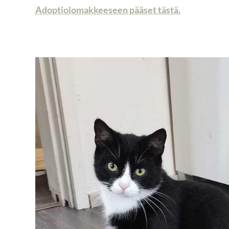
Adoptiolomakkeeseen pääset tästä.