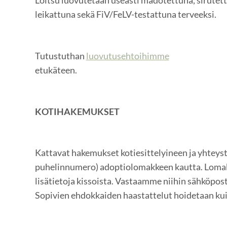
Loitsu luovutetaan useasti madotettuna, sirutett
leikattuna sekä FiV/FeLV-testattuna terveeksi.
Tutustuthan
luovutusehtoihimme
etukäteen.
KOTIHAKEMUKSET
Kattavat hakemukset kotiesittelyineen ja yhteysti
puhelinnumero) adoptiolomakkeen kautta. Lomak
lisätietoja kissoista. Vastaamme niihin sähköpost
Sopivien ehdokkaiden haastattelut hoidetaan kui