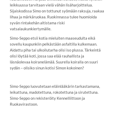
leikkuussa tarvitaan vielä vähän lisäharjoittelua.
Sijaiskodissa Simo on tottunut syömään raksuja, raakaa
lihaa ja märkäruokaa. Ruokinnassa tulee huomioida
syvän rintakehän altistama riski
vatsalaukunkiertymälle.
Simo-Seppo etsii kotia mieluiten maaseudulta eikä
sovellu kaupunkiin pelkästään asfaltilla kulkemaan.
Aidattu piha tai ulkoilutarha olisi iso plussa. Tärkeintä
olisi löytää koti, jossa saa elää rauhallista ja
läsnäolevaa koiranelämää. Suurella koiralla on suuri
sydän – olisiko sinun kotisi Simon kokoinen?
Simo-Seppo luovutetaan eläinlääkärin tarkastamana,
leikattuna, madotettuna, rokotettuna ja sirutettuna.
Simo-Seppo on rekisteröity Kennelliittoon ja
Ruokavirastoon.