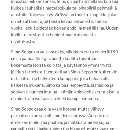
innostuu leikkimäänkin. Simo on parhaimmillaan, kun saa
kulkea rauhallisia metsäpolkuja tai pihapiiriä pehmeällä
alustalla. Toisessa kyynärässä on todettu luupiikki, joka
on aiheuttanut ajoittaista lievää ontumista. Tämän
vuoksi lenkit pidetään koiran ehdoilla maltillisina. Uuden
kodin tulee sitoutua huolehtimaan alkavasta
nivelrikosta.
Simo-Seppo on valtava näky, säkäkorkeutta on peräti 90
cm ja painoa 65 kg! Uudelta kodilta toivotaan
kokemusta isoista koirista ja käytännön ymmärrystä
jättien tarpeista. Luonteeltaan Simo-Seppo on kuitenkin
mitä kiltein ja hellyttävin kumppani, joka haluaa olla
kaikessa mukana. Simo kaipaa lempeyttä, läsnäoloa ja
sopivasti huumorintajua – tämän kokoisella seuralaisella
on nimittäin iso tassu ja vielä isompi persoona.
Simo-Seppo osaa olla yksin kotona, mutta viihtyy
parhaiten, kun saa olla muiden seurassa. Autoilu on
erityisen mieluisaa puuhaa, ja matkustaminen sujuu
rauhallisesti. Harjaus onnistuu hienosti, mutta kynsien