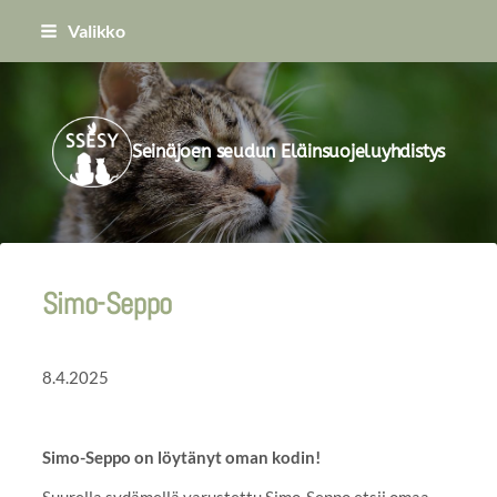
Siirry
Valikko
sivun
sisältöön
Seinäjoen seudun Eläinsuojeluyhdistys
Simo-Seppo
8.4.2025
Simo-Seppo on löytänyt oman kodin!
Suurella sydämellä varustettu Simo-Seppo etsii omaa