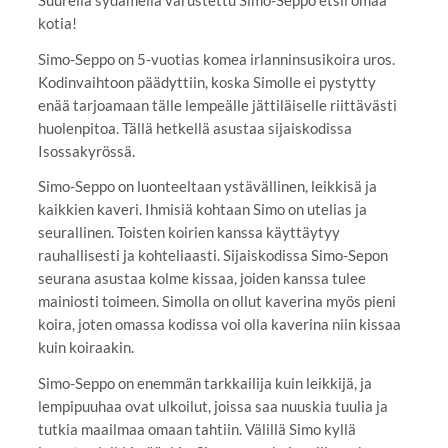
kotia!
Simo-Seppo on 5-vuotias komea irlanninsusikoira uros.
Kodinvaihtoon päädyttiin, koska Simolle ei pystytty
enää tarjoamaan tälle lempeälle jättiläiselle riittävästi
huolenpitoa. Tällä hetkellä asustaa sijaiskodissa
Isossakyrössä.
Simo-Seppo on luonteeltaan ystävällinen, leikkisä ja
kaikkien kaveri. Ihmisiä kohtaan Simo on utelias ja
seurallinen. Toisten koirien kanssa käyttäytyy
rauhallisesti ja kohteliaasti. Sijaiskodissa Simo-Sepon
seurana asustaa kolme kissaa, joiden kanssa tulee
mainiosti toimeen. Simolla on ollut kaverina myös pieni
koira, joten omassa kodissa voi olla kaverina niin kissaa
kuin koiraakin.
Simo-Seppo on enemmän tarkkailija kuin leikkijä, ja
lempipuuhaa ovat ulkoilut, joissa saa nuuskia tuulia ja
tutkia maailmaa omaan tahtiin. Välillä Simo kyllä