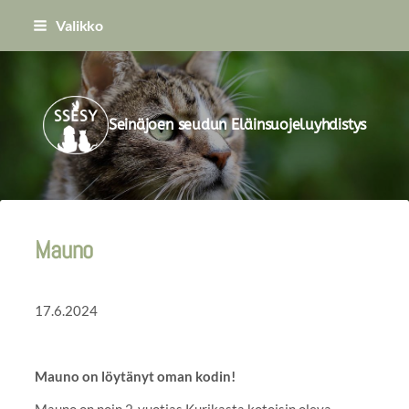
Siirry
Valikko
sivun
sisältöön
Seinäjoen seudun Eläinsuojeluyhdistys
Mauno
17.6.2024
Mauno on löytänyt oman kodin!
Mauno on noin 2-vuotias Kurikasta kotoisin oleva