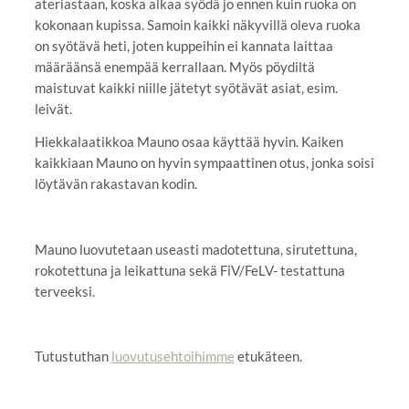
ateriastaan, koska alkaa syödä jo ennen kuin ruoka on
kokonaan kupissa. Samoin kaikki näkyvillä oleva ruoka
on syötävä heti, joten kuppeihin ei kannata laittaa
määräänsä enempää kerrallaan. Myös pöydiltä
maistuvat kaikki niille jätetyt syötävät asiat, esim.
leivät.
Hiekkalaatikkoa Mauno osaa käyttää hyvin. Kaiken
kaikkiaan Mauno on hyvin sympaattinen otus, jonka soisi
löytävän rakastavan kodin.
Mauno luovutetaan useasti madotettuna, sirutettuna,
rokotettuna ja leikattuna sekä FiV/FeLV- testattuna
terveeksi.
Tutustuthan
luovutusehtoihimme
etukäteen.