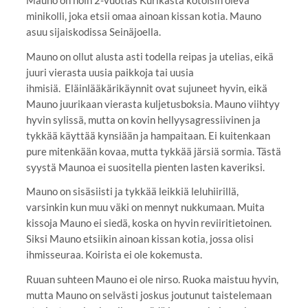
minikolli, joka etsii omaa ainoan kissan kotia. Mauno
asuu sijaiskodissa Seinäjoella.
Mauno on ollut alusta asti todella reipas ja utelias, eikä
juuri vierasta uusia paikkoja tai uusia
ihmisiä. Eläinlääkärikäynnit ovat sujuneet hyvin, eikä
Mauno juurikaan vierasta kuljetusboksia. Mauno viihtyy
hyvin sylissä, mutta on kovin hellyysagressiivinen ja
tykkää käyttää kynsiään ja hampaitaan. Ei kuitenkaan
pure mitenkään kovaa, mutta tykkää järsiä sormia. Tästä
syystä Maunoa ei suositella pienten lasten kaveriksi.
Mauno on sisäsiisti ja tykkää leikkiä leluhiirillä,
varsinkin kun muu väki on mennyt nukkumaan. Muita
kissoja Mauno ei siedä, koska on hyvin reviiritietoinen.
Siksi Mauno etsiikin ainoan kissan kotia, jossa olisi
ihmisseuraa. Koirista ei ole kokemusta.
Ruuan suhteen Mauno ei ole nirso. Ruoka maistuu hyvin,
mutta Mauno on selvästi joskus joutunut taistelemaan