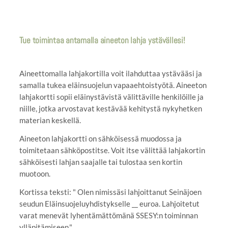
Tue toimintaa antamalla aineeton lahja ystävällesi!
Aineettomalla lahjakortilla voit ilahduttaa ystävääsi ja
samalla tukea eläinsuojelun vapaaehtoistyötä. Aineeton
lahjakortti sopii eläinystävistä välittäville henkilöille ja
niille, jotka arvostavat kestävää kehitystä nykyhetken
materian keskellä.
Aineeton lahjakortti on sähköisessä muodossa ja
toimitetaan sähköpostitse. Voit itse välittää lahjakortin
sähköisesti lahjan saajalle tai tulostaa sen kortin
muotoon.
Kortissa teksti: " Olen nimissäsi lahjoittanut Seinäjoen
seudun Eläinsuojeluyhdistykselle __ euroa. Lahjoitetut
varat menevät lyhentämättömänä SSESY:n toiminnan
ylläpitämiseen."