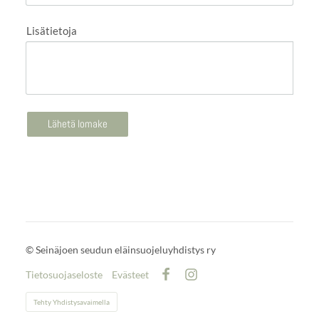
Lisätietoja
Lähetä lomake
©
Seinäjoen seudun eläinsuojeluyhdistys ry
Tietosuojaseloste
Evästeet
Facebook
Instagram
Tehty Yhdistysavaimella