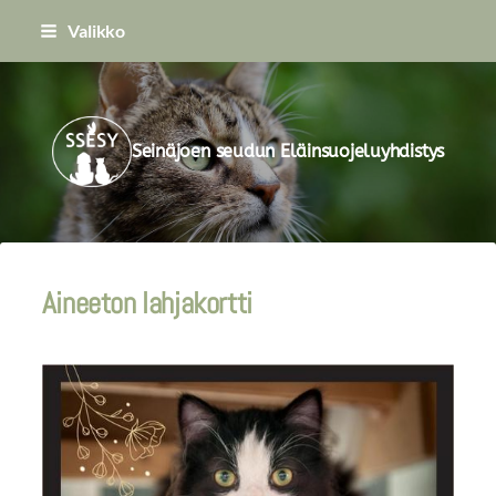
Siirry
Valikko
sivun
sisältöön
Seinäjoen seudun Eläinsuojeluyhdistys
Aineeton lahjakortti