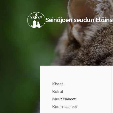
Siirry
sivun
Seinäjoen seudun Eläins
sisältöön
Kissat
Koirat
Muut eläimet
Kodin saaneet