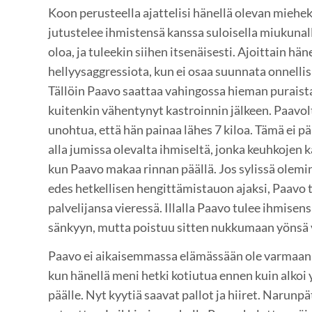
Koon perusteella ajattelisi hänellä olevan miehe
jutustelee ihmistensä kanssa suloisella miukunall
oloa, ja tuleekin siihen itsenäisesti. Ajoittain hän
hellyysaggressiota, kun ei osaa suunnata onnelli
Tällöin Paavo saattaa vahingossa hieman puraista
kuitenkin vähentynyt kastroinnin jälkeen. Paavol
unohtua, että hän painaa lähes 7 kiloa. Tämä ei
alla jumissa olevalta ihmiseltä, jonka keuhkojen 
kun Paavo makaa rinnan päällä. Jos sylissä olemi
edes hetkellisen hengittämistauon ajaksi, Paav
palvelijansa vieressä. Illalla Paavo tulee ihmise
sänkyyn, mutta poistuu sitten nukkumaan yönsä v
Paavo ei aikaisemmassa elämässään ole varmaank
kun hänellä meni hetki kotiutua ennen kuin alko
päälle. Nyt kyytiä saavat pallot ja hiiret. Narunpät