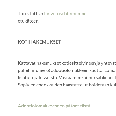
Tutustuthan
luovutusehtoihimme
etukäteen.
KOTIHAKEMUKSET
Kattavat hakemukset kotiesittelyineen ja yhteysti
puhelinnumero) adoptiolomakkeen kautta. Lomak
lisätietoja kissoista. Vastaamme niihin sähköpost
Sopivien ehdokkaiden haastattelut hoidetaan kui
Adoptiolomakkeeseen pääset tästä.