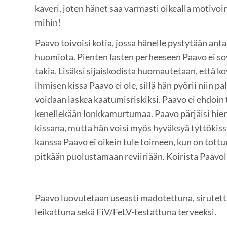
kaveri, joten hänet saa varmasti oikealla motivoi
mihin!
Paavo toivoisi kotia, jossa hänelle pystytään an
huomiota. Pienten lasten perheeseen Paavo ei so
takia. Lisäksi sijaiskodista huomautetaan, että k
ihmisen kissa Paavo ei ole, sillä hän pyörii niin pa
voidaan laskea kaatumisriskiksi. Paavo ei ehdoin
kenellekään lonkkamurtumaa. Paavo pärjäisi hie
kissana, mutta hän voisi myös hyväksyä tyttökiss
kanssa Paavo ei oikein tule toimeen, kun on tottu
pitkään puolustamaan reviiriään. Koirista Paavol
Paavo luovutetaan useasti madotettuna, sirutett
leikattuna sekä FiV/FeLV-testattuna terveeksi.