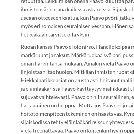
retuuttaa. Leikkimisen ohella Paavo kuluttaa päi
ihmistensä seurana kaikissa askareissa. Sijaisk
useaan otteeseen kaatua, kun Paavo pyörii jatkuva
myös erinomaisen seuralaisen vessaan. Hänen s
hetkeäkään tarvitse olla yksin!
Ruoan kanssa Paavo ei ole nirso. Hänelle kelpaa m
märkäruuat ja raksut. Märkäruokaa syö pari pussia
oman harkintansa mukaan. Ainakin vielä Paavo o
linjoistaan itse huolen. Mitkään ihmisten ruoat e
Hiekkalaatikkoasiat on alusta asti hoitanut malli
ja eläinlääkärissä Paavo käyttäytyy mallikkaasti
sujuvat vaihtelevasti. Paavo on niin seurallinen, e
harjaaminen on helppoa. Mutta jos Paavo ei jotain 
hoitotoimenpiteen tekeminen on haastavaa. Kyns
sijaiskodissa tehty eläinlääkärireissun yhteydessä
vielä treenattavaa. Paavo on kuitenkin hyvin opp