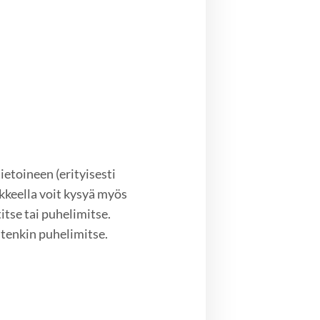
etoineen (erityisesti
keella voit kysyä myös
itse tai puhelimitse.
tenkin puhelimitse.