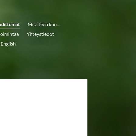
odittomat
Mitä teen kun...
toimintaa
Yhteystiedot
 English