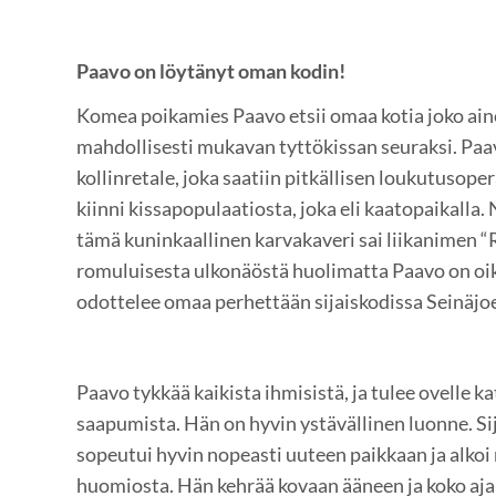
Paavo on löytänyt oman kodin!
Komea poikamies Paavo etsii omaa kotia joko ain
mahdollisesti mukavan tyttökissan seuraksi. Paa
kollinretale, joka saatiin pitkällisen loukutusope
kiinni kissapopulaatiosta, joka eli kaatopaikalla. 
tämä kuninkaallinen karvakaveri sai liikanimen “
romuluisesta ulkonäöstä huolimatta Paavo on oi
odottelee omaa perhettään sijaiskodissa Seinäjoe
Paavo tykkää kaikista ihmisistä, ja tulee ovelle
saapumista. Hän on hyvin ystävällinen luonne. Sij
sopeutui hyvin nopeasti uuteen paikkaan ja alkoi
huomiosta. Hän kehrää kovaan ääneen ja koko aja