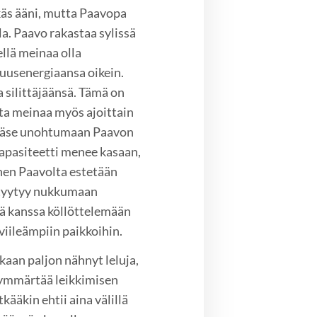
käs ääni, mutta Paavopa
a. Paavo rakastaa sylissä
ellä meinaa olla
suusenergiaansa oikein.
 silittäjäänsä. Tämä on
ta meinaa myös ajoittain
 pääse unohtumaan Paavon
kapasiteetti menee kasaan,
nen Paavolta estetään
o tyytyy nukkumaan
nsä kanssa köllöttelemään
iileämpiin paikkoihin.
aan paljon nähnyt leluja,
i ymmärtää leikkimisen
kääkin ehtii aina välillä