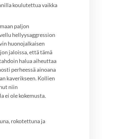
nnilla koulutettua vaikka
tamaan paljon
vellu hellyysaggression
ovin huonojalkaisen
ljon jaloissa, että tämä
 tahdoin halua aiheuttaa
nosti perheessä ainoana
an kaverikseen. Kollien
nut niin
la ei ole kokemusta.
una, rokotettuna ja