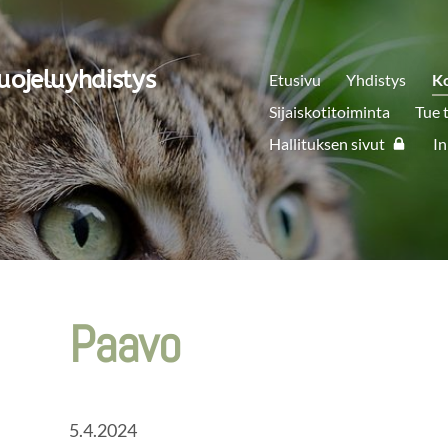
uojeluyhdistys
Etusivu
Yhdistys
K
Sijaiskotitoiminta
Tue 
Hallituksen sivut
In
Paavo
5.4.2024