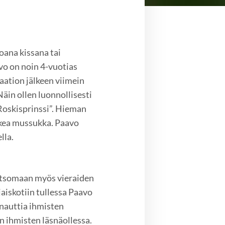
oana kissana tai
vo on noin 4-vuotias
raation jälkeen viimein
Näin ollen luonnollisesti
Roskisprinssi”. Hieman
kea mussukka. Paavo
lla.
 katsomaan myös vieraiden
aiskotiin tullessa Paavo
 nauttia ihmisten
n ihmisten läsnäollessa.