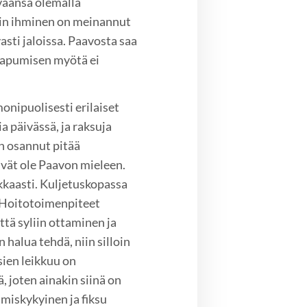
väänsä olemalla
odin ihminen on meinannut
sti jaloissa. Paavosta saa
aapumisen myötä ei
onipuolisesti erilaiset
 päivässä, ja raksuja
n osannut pitää
ivät ole Paavon mieleen.
kkaasti. Kuljetuskopassa
. Hoitotoimenpiteet
ttä syliin ottaminen ja
halua tehdä, niin silloin
ien leikkuu on
, joten ainakin siinä on
imiskykyinen ja fiksu