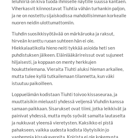
leluhiiriä on kiva tuoda ihmiselle näytille suussa kantaen.
Viherkasvit kiinnostavat Tiuhtia vähän turhankin paljon,
ja ne on nostettu sijaiskodissa mahdollisimman korkealle
nuoren neidin ulottumattomiin.
Tiuhdin suosikkisyötävää on märkäruoka ja raksut,
hirveän kranttu ruoan suhteen hän ei ole.
Hiekkalaatikolla hieno neiti tykkää asioida heti sen
puhdistuksen jälkeen. Eläinlääkärireissut ovat sujuneet
hiljaisesti, ja koppaan on menty herkkujen
houkuttelemana. Vieraita Tiuhti aluksi hieman arkailee,
mutta tulee kyllä tutkailemaan tilannetta, kun väki
istuutuu paikoilleen.
Loppuelämän kodistaan Tiuhti toivoo kissaseuraa, ja
muuttaisikin mieluusti yhdessä veljensä Viuhdin kanssa
samaan paikkaan. Sisarukset ovat tiimi, jotka leikkivät ja
painivat yhdessä, mutta myös syövät samalta lautaselta
ja nukkuvat yleensä vieretysten. Kaksikko ei pistä
pahakseen, vaikka uudesta kodista löytyisikin jo
vanhempia kissakavereita. Koirista ei ole kokemusta,