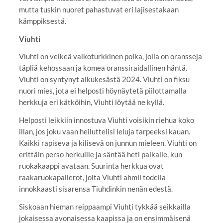
mutta tuskin nuoret pahastuvat eri lajisestakaan
kämppiksestä.
Viuhti
Viuhti on veikeä valkoturkkinen poika, jolla on oransseja
täpliä kehossaan ja komea oranssiraidallinen häntä.
Viuhti on syntynyt alkukesästä 2024. Viuhti on fiksu
nuori mies, jota ei helposti höynäytetä piilottamalla
herkkuja eri kätköihin, Viuhti löytää ne kyllä.
Helposti leikkiin innostuva Viuhti voisikin riehua koko
illan, jos joku vaan heiluttelisi leluja tarpeeksi kauan.
Kaikki rapiseva ja kilisevä on junnun mieleen. Viuhti on
erittäin perso herkuille ja säntää heti paikalle, kun
ruokakaappi avataan. Suurinta herkkua ovat
raakaruokapallerot, joita Viuhti ahmii todella
innokkaasti sisarensa Tiuhdinkin nenän edestä.
Siskoaan hieman reippaampi Viuhti tykkää seikkailla
jokaisessa avonaisessa kaapissa ja on ensimmäisenä