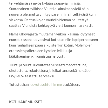
tervehtimässä myös kylään saapuvia ihmisiä.
Suoranainen sylikissa Viuhti ei ainakaan vielä näin
nuorena ole, mutta viihtyy paremmin siliteltävänä kuin
siskonsa. Pentuaikojen vauhdin hieman hellitettyä
saattaa Viuhdista kehkeytyä vielä kunnon marakatti.
Nämä ulkovajasta muutaman viikon ikäisinä löytyneet
nuoret kissanalut voisivat kotiutua niin lapsiperheeseen
kuin rauhallisempaan aikuistenkin kotiin. Molempien
oranssien palleroiden kynsien leikkuu ja
lääkitseminenkin onnistuu helposti.
Tiuhti ja Viuhti luovutetaan useasti madotettuna,
sirutettuna, rokotettuna ja leikattuna sekä heidät on
FiV/FeLV- testattu terveeksi.
Tutustuthan
luovutusehtoihimme
etukäteen.
KOTIHAKEMUKSET