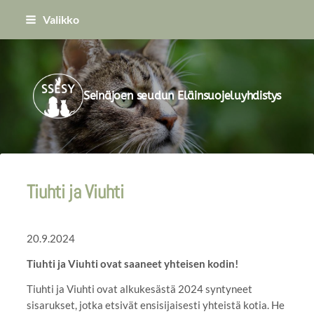
Siirry
Valikko
sivun
sisältöön
Seinäjoen seudun Eläinsuojeluyhdistys
Tiuhti ja Viuhti
20.9.2024
Tiuhti ja Viuhti ovat saaneet yhteisen kodin!
Tiuhti ja Viuhti ovat alkukesästä 2024 syntyneet
sisarukset, jotka etsivät ensisijaisesti yhteistä kotia. He