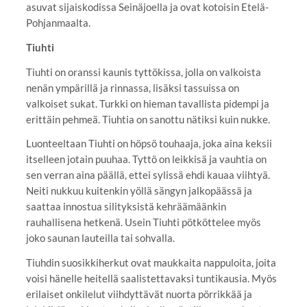
asuvat sijaiskodissa Seinäjoella ja ovat kotoisin Etelä-
Pohjanmaalta.
Tiuhti
Tiuhti on oranssi kaunis tyttökissa, jolla on valkoista
nenän ympärillä ja rinnassa, lisäksi tassuissa on
valkoiset sukat. Turkki on hieman tavallista pidempi ja
erittäin pehmeä. Tiuhtia on sanottu nätiksi kuin nukke.
Luonteeltaan Tiuhti on höpsö touhaaja, joka aina keksii
itselleen jotain puuhaa. Tyttö on leikkisä ja vauhtia on
sen verran aina päällä, ettei sylissä ehdi kauaa viihtyä.
Neiti nukkuu kuitenkin yöllä sängyn jalkopäässä ja
saattaa innostua silityksistä kehräämäänkin
rauhallisena hetkenä. Usein Tiuhti pötköttelee myös
joko saunan lauteilla tai sohvalla.
Tiuhdin suosikkiherkut ovat maukkaita nappuloita, joita
voisi hänelle heitellä saalistettavaksi tuntikausia. Myös
erilaiset onkilelut viihdyttävät nuorta pörrikkää ja