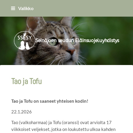
Siirry
Valikko
sivun
sisältöön
Seinäjoen seudun Eläinsuojeluyhdistys
Tao ja Tofu
Tao ja Tofu on saaneet yhteisen kodin!
22.1.2026
Tao (valkoharmaa) ja Tofu (oranssi) ovat arviolta 17
viikkoiset veljekset, jotka on loukutettu ulkoa kahden