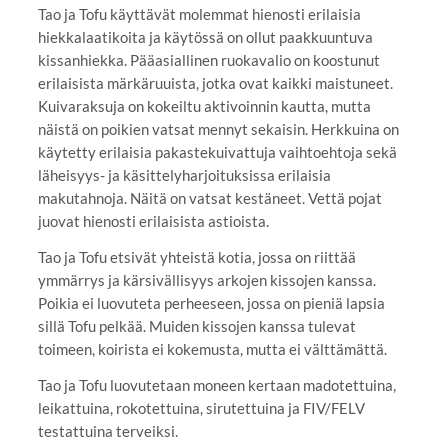
Tao ja Tofu käyttävät molemmat hienosti erilaisia
hiekkalaatikoita ja käytössä on ollut paakkuuntuva
kissanhiekka. Pääasiallinen ruokavalio on koostunut
erilaisista märkäruuista, jotka ovat kaikki maistuneet.
Kuivaraksuja on kokeiltu aktivoinnin kautta, mutta
näistä on poikien vatsat mennyt sekaisin. Herkkuina on
käytetty erilaisia pakastekuivattuja vaihtoehtoja sekä
läheisyys- ja käsittelyharjoituksissa erilaisia
makutahnoja. Näitä on vatsat kestäneet. Vettä pojat
juovat hienosti erilaisista astioista.
Tao ja Tofu etsivät yhteistä kotia, jossa on riittää
ymmärrys ja kärsivällisyys arkojen kissojen kanssa.
Poikia ei luovuteta perheeseen, jossa on pieniä lapsia
sillä Tofu pelkää. Muiden kissojen kanssa tulevat
toimeen, koirista ei kokemusta, mutta ei välttämättä.
Tao ja Tofu luovutetaan moneen kertaan madotettuina,
leikattuina, rokotettuina, sirutettuina ja FIV/FELV
testattuina terveiksi.