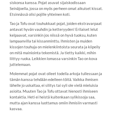
siskonsa kanssa. Pojat asuvat sijaiskodissaan
Seinäjoella, jossa on myös perheen omat aikuiset kissat.
Etsinnässä olisi pojille yhteinen koti.
Tao ja Tofu ovat touhukkaat pojat, joiden ekstravarpaat
antavat hyvän vauhdin ja ketteryyden! Erilaiset lelut
kelpaavat, varsinkin jos niissä on hyvä tuoksu, kuten
lampaanvilla tai kissanminttu. Ihmisten ja muiden
kissojen touhuja on mielenkiintoista seurata ja kiipeily
on mitä mainiointa tekemistä. Ja tietty kaikki, mihin
liittyy ruoka. Leikkien lomassa varsinkin Tao on kova
juttelemaan.
Molemmat pojat ovat olleet todella arkoja tullessaan ja
tämän kanssa tehdään edelleen töitä. Vaikka ihmisen
lähelle jo uskaltaa, ei silitys tai syli ole vielä mieluisia
asioita. Muuten Tao ja Tofu ottavat hienosti ihmiseen
kontaktia. Heti ei heistä kuitenkaan sylikissoja saa,
mutta ajan kanssa luottamus omiin ihmisiin varmasti
kasvaa.