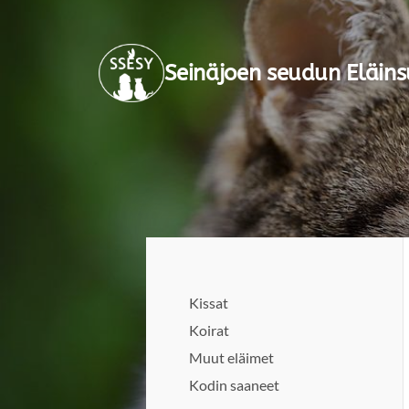
Siirry
sivun
Seinäjoen seudun Eläins
sisältöön
Kissat
Koirat
Muut eläimet
Kodin saaneet