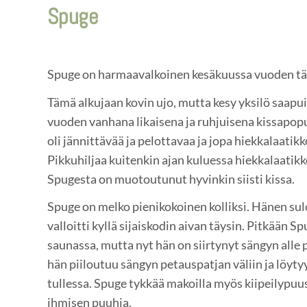
Spuge
Spuge on harmaavalkoinen kesäkuussa vuoden täy
Tämä alkujaan kovin ujo, mutta kesy yksilö saapui 
vuoden vanhana likaisena ja ruhjuisena kissapopu
oli jännittävää ja pelottavaa ja jopa hiekkalaatikko
Pikkuhiljaa kuitenkin ajan kuluessa hiekkalaatikko
Spugesta on muotoutunut hyvinkin siisti kissa.
Spuge on melko pienikokoinen kolliksi. Hänen su
valloitti kyllä sijaiskodin aivan täysin. Pitkään S
saunassa, mutta nyt hän on siirtynyt sängyn alle 
hän piiloutuu sängyn petauspatjan väliin ja löytyy
tullessa. Spuge tykkää makoilla myös kiipeilypuus
ihmisen puuhia.