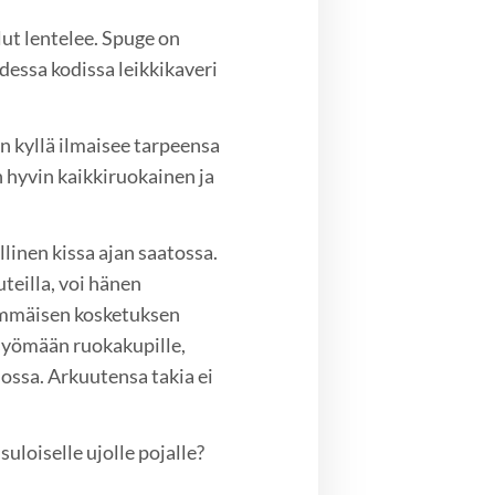
lut lentelee. Spuge on
dessa kodissa leikkikaveri
n kyllä ilmaisee tarpeensa
 hyvin kaikkiruokainen ja
linen kissa ajan saatossa.
teilla, voi hänen
immäisen kosketuksen
 syömään ruokakupille,
nossa. Arkuutensa takia ei
suloiselle ujolle pojalle?