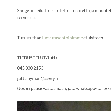
Spuge on leikattu, sirutettu, rokotettu ja madote
terveeksi.
Tutustuthan
luovutusehtoihimme
etukäteen.
TIEDUSTELUT/Jutta
045 330 2153
jutta.nyman@ssesy.fi
(Jos en pääse vastaamaan, jätä whatsapp- tai tekst