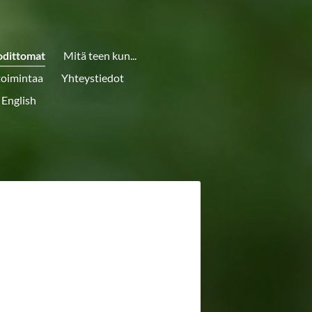
odittomat
Mitä teen kun...
toimintaa
Yhteystiedot
 English