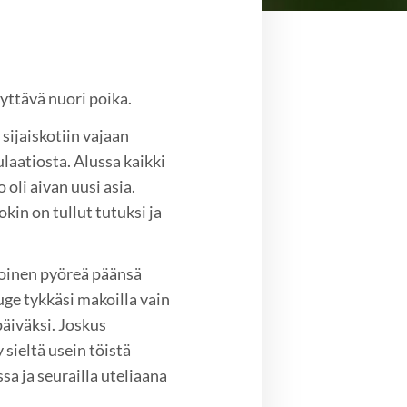
ttävä nuori poika.
sijaiskotiin vajaan
laatiosta. Alussa kaikki
 oli aivan uusi asia.
kin on tullut tutuksi ja
loinen pyöreä päänsä
puge tykkäsi makoilla vain
päiväksi. Joskus
 sieltä usein töistä
sa ja seurailla uteliaana