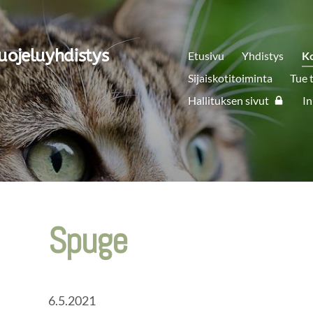
uojeluyhdistys
Etusivu
Yhdistys
K
Sijaiskotitoiminta
Tue 
Hallituksen sivut
In
Spuge
6.5.2021