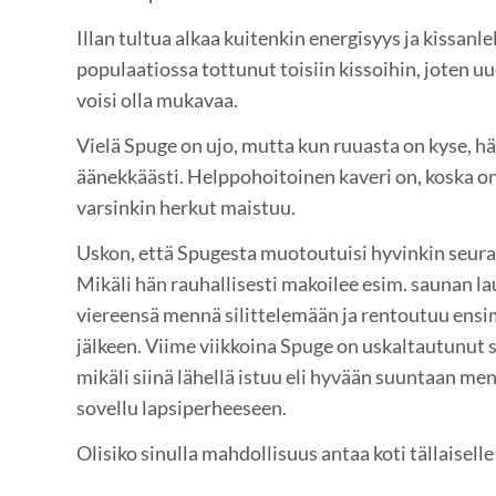
Illan tultua alkaa kuitenkin energisyys ja kissanle
populaatiossa tottunut toisiin kissoihin, joten uu
voisi olla mukavaa.
Vielä Spuge on ujo, mutta kun ruuasta on kyse, hä
äänekkäästi. Helppohoitoinen kaveri on, koska on
varsinkin herkut maistuu.
Uskon, että Spugesta muotoutuisi hyvinkin seural
Mikäli hän rauhallisesti makoilee esim. saunan lau
viereensä mennä silittelemään ja rentoutuu ens
jälkeen. Viime viikkoina Spuge on uskaltautunut
mikäli siinä lähellä istuu eli hyvään suuntaan me
sovellu lapsiperheeseen.
Olisiko sinulla mahdollisuus antaa koti tällaiselle 