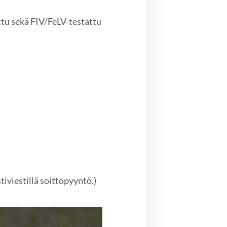
ttu sekä FIV/FeLV-testattu
iviestillä soittopyyntö.)