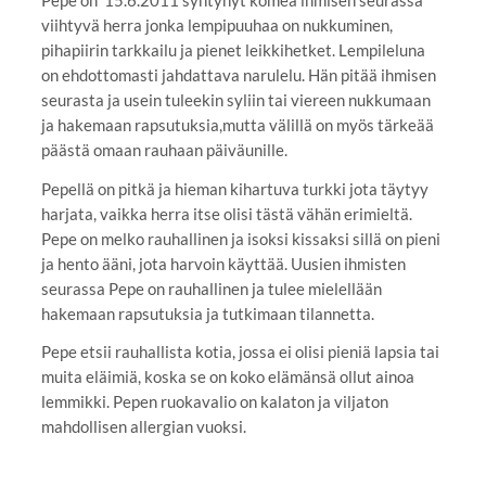
viihtyvä herra jonka lempipuuhaa on nukkuminen,
pihapiirin tarkkailu ja pienet leikkihetket. Lempileluna
on ehdottomasti jahdattava narulelu. Hän pitää ihmisen
seurasta ja usein tuleekin syliin tai viereen nukkumaan
ja hakemaan rapsutuksia,mutta välillä on myös tärkeää
päästä omaan rauhaan päiväunille.
Pepellä on pitkä ja hieman kihartuva turkki jota täytyy
harjata, vaikka herra itse olisi tästä vähän erimieltä.
Pepe on melko rauhallinen ja isoksi kissaksi sillä on pieni
ja hento ääni, jota harvoin käyttää. Uusien ihmisten
seurassa Pepe on rauhallinen ja tulee mielellään
hakemaan rapsutuksia ja tutkimaan tilannetta.
Pepe etsii rauhallista kotia, jossa ei olisi pieniä lapsia tai
muita eläimiä, koska se on koko elämänsä ollut ainoa
lemmikki. Pepen ruokavalio on kalaton ja viljaton
mahdollisen allergian vuoksi.