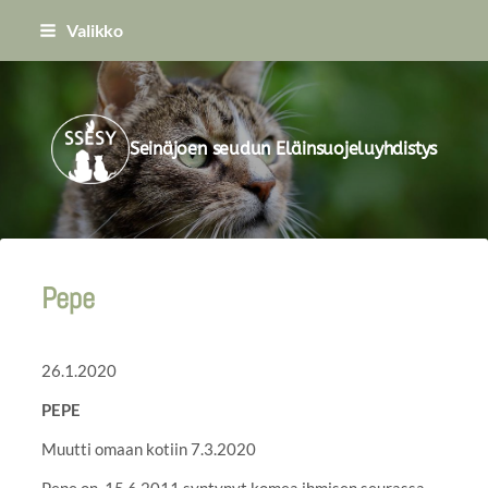
Siirry
Valikko
sivun
sisältöön
Seinäjoen seudun Eläinsuojeluyhdistys
Pepe
26.1.2020
PEPE
Muutti omaan kotiin 7.3.2020
Pepe on 15.6.2011 syntynyt komea ihmisen seurassa