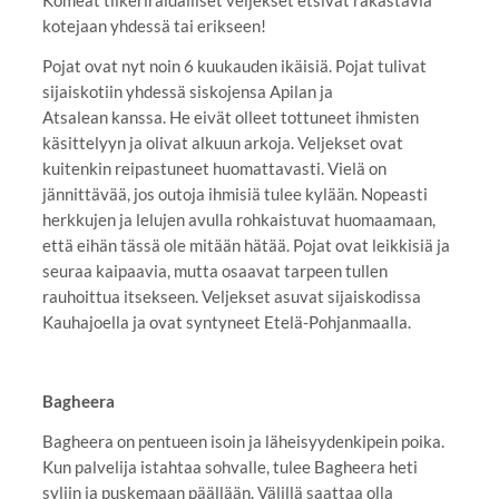
kotejaan yhdessä tai erikseen!
Pojat ovat nyt noin 6 kuukauden ikäisiä. Pojat tulivat
sijaiskotiin yhdessä siskojensa Apilan ja
Atsalean kanssa. He eivät olleet tottuneet ihmisten
käsittelyyn ja olivat alkuun arkoja. Veljekset ovat
kuitenkin reipastuneet huomattavasti. Vielä on
jännittävää, jos outoja ihmisiä tulee kylään. Nopeasti
herkkujen ja lelujen avulla rohkaistuvat huomaamaan,
että eihän tässä ole mitään hätää. Pojat ovat leikkisiä ja
seuraa kaipaavia, mutta osaavat tarpeen tullen
rauhoittua itsekseen. Veljekset asuvat sijaiskodissa
Kauhajoella ja ovat syntyneet Etelä-Pohjanmaalla.
Bagheera
Bagheera on pentueen isoin ja läheisyydenkipein poika.
Kun palvelija istahtaa sohvalle, tulee Bagheera heti
syliin ja puskemaan päällään. Välillä saattaa olla