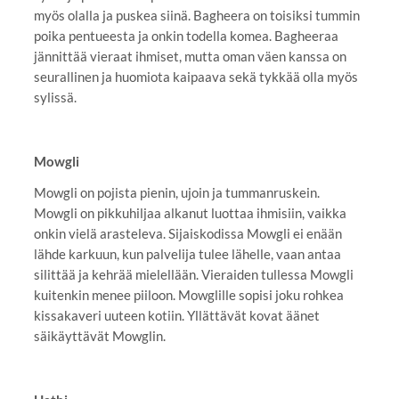
myös olalla ja puskea siinä. Bagheera on toisiksi tummin
poika pentueesta ja onkin todella komea. Bagheeraa
jännittää vieraat ihmiset, mutta oman väen kanssa on
seurallinen ja huomiota kaipaava sekä tykkää olla myös
sylissä.
Mowgli
Mowgli on pojista pienin, ujoin ja tummanruskein.
Mowgli on pikkuhiljaa alkanut luottaa ihmisiin, vaikka
onkin vielä arasteleva. Sijaiskodissa Mowgli ei enään
lähde karkuun, kun palvelija tulee lähelle, vaan antaa
silittää ja kehrää mielellään. Vieraiden tullessa Mowgli
kuitenkin menee piiloon. Mowglille sopisi joku rohkea
kissakaveri uuteen kotiin. Yllättävät kovat äänet
säikäyttävät Mowglin.