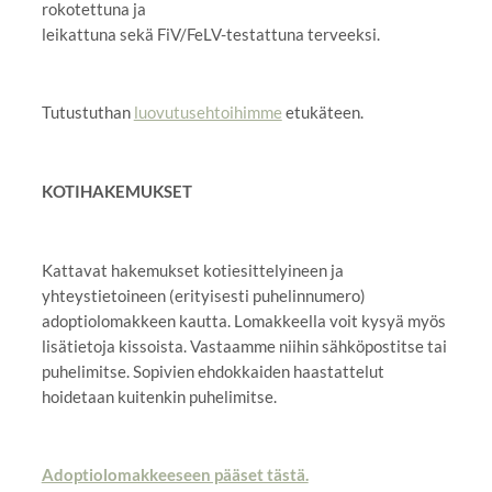
rokotettuna ja
leikattuna sekä FiV/FeLV-testattuna terveeksi.
Tutustuthan
luovutusehtoihimme
etukäteen.
KOTIHAKEMUKSET
Kattavat hakemukset kotiesittelyineen ja
yhteystietoineen (erityisesti puhelinnumero)
adoptiolomakkeen kautta. Lomakkeella voit kysyä myös
lisätietoja kissoista. Vastaamme niihin sähköpostitse tai
puhelimitse. Sopivien ehdokkaiden haastattelut
hoidetaan kuitenkin puhelimitse.
Adoptiolomakkeeseen pääset tästä.