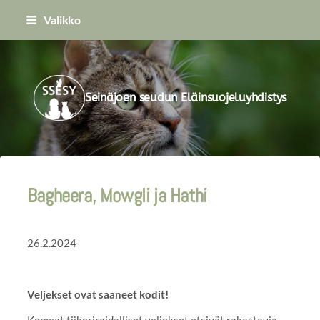
Siirry
Valikko
sivun
sisältöön
Seinäjoen seudun Eläinsuojeluyhdistys
Bagheera, Mowgli ja Hathi
26.2.2024
Veljekset ovat saaneet kodit!
Komeat tiikeriraidalliset veljekset etsivät rakastavia