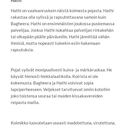
Hathi
Hathi on vaaleanruskein näistä kolmesta pojasta. Hathi
rakastaa olla sylissä ja rapsutettavana samoin kuin
Bagheera. Hathi on ensimmäisten joukossa puskemassa
palvelijaa. Joskus Hathi nukahtaa palvelijan rintakehän
tai olkapään päälle päiväunille. Hathi jännittää vähän
ihmisiä, mutta nopeasti tuleekin esiin hakemaan
rapsutuksia.
Pojat syövät monipuolisesti kuiva- ja märkäruokaa. He
käyvät hienosti hiekkalaatikolla. Koirista ei ole
kokemusta. Bagheera ja Hathi voisivat sopia
lapsiperheeseen. Veljekset tarvitsevat omiin koteihin
joko toistensa seuraa tai muiden kissakavereiden
reipasta mallia.
Kolmikko luovutetaan useasti madotettuna, sirutettuna,