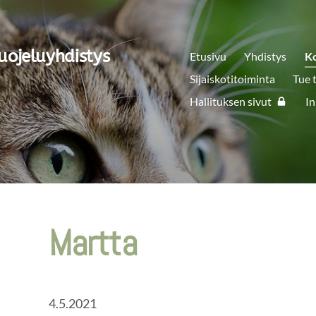
uojeluyhdistys
Etusivu
Yhdistys
K
Sijaiskotitoiminta
Tue 
Hallituksen sivut
In
Martta
4.5.2021