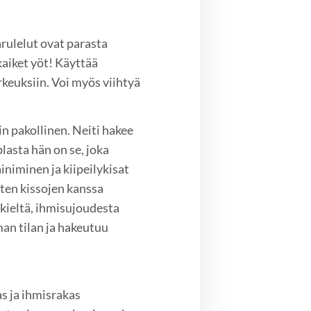
rulelut ovat parasta
kaiket yöt! Käyttää
rkeuksiin. Voi myös viihtyä
n pakollinen. Neiti hakee
lasta hän on se, joka
ainiminen ja kiipeilykisat
ten kissojen kanssa
 kieltä, ihmisujoudesta
an tilan ja hakeutuu
pas ja ihmisrakas