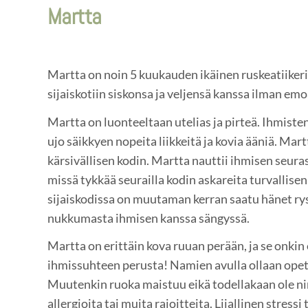
Martta
Martta on noin 5 kuukauden ikäinen ruskeatiikeri 
sijaiskotiin siskonsa ja veljensä kanssa ilman em
Martta on luonteeltaan utelias ja pirteä. Ihmiste
ujo säikkyen nopeita liikkeitä ja kovia ääniä. Mart
kärsivällisen kodin. Martta nauttii ihmisen seura
missä tykkää seurailla kodin askareita turvallise
sijaiskodissa on muutaman kerran saatu hänet rys
nukkumasta ihmisen kanssa sängyssä.
Martta on erittäin kova ruuan perään, ja se onkin 
ihmissuhteen perusta! Namien avulla ollaan opete
Muutenkin ruoka maistuu eikä todellakaan ole nir
allergioita tai muita rajoitteita. Liiallinen stress