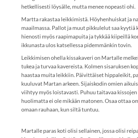
hetkellisesti löysälle, mutta menee nopeasti ohi.
Martta rakastaa leikkimistä. Höyhenhuiskat ja na
maailmassa. Pallot ja muut pikkulelut saa kyytiä 
hienosti myös raapimapuita ja tykkää kiipeillä ko
ikkunasta ulos katsellessa pidemmänkin tovin.
Leikkimisen ohella kissakaveri on Martalle melkei
tukea ja turvaa kavereista. Kolmen sisaruksen kop
haastaa muita leikkiin. Päivittäiset hippaleikit, p
kuuluvat Martan arkeen. Sijaiskodin omien aikuis
viihtyy myös loistavasti. Puhuu taitavaa kissojen
huolimatta ei ole mikään matonen. Osaa ottaa om
omaan rauhaan, kun siltä tuntuu.
Martalle paras koti olisi sellainen, jossa olisi rei