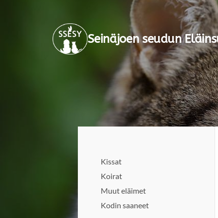
Siirry
sivun
Seinäjoen seudun Eläins
sisältöön
Kissat
Koirat
Muut eläimet
Kodin saaneet