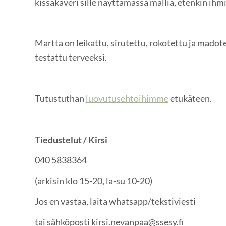
kissakaveri sille näyttämässä mallia, etenkin ih
Martta on leikattu, sirutettu, rokotettu ja madot
testattu terveeksi.
Tutustuthan
luovutusehtoihimme
etukäteen.
Tiedustelut / Kirsi
040 5838364
(arkisin klo 15-20, la-su 10-20)
Jos en vastaa, laita whatsapp/tekstiviesti
tai sähköposti kirsi.nevanpaa@ssesy.fi