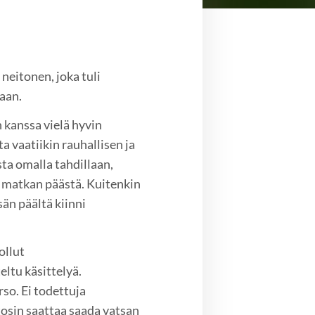
neitonen, joka tuli
oaan.
n kanssa vielä hyvin
ta vaatiikin rauhallisen ja
sta omalla tahdillaan,
n matkan päästä. Kuitenkin
än päältä kiinni
ollut
ltu käsittelyä.
so. Ei todettuja
i tosin saattaa saada vatsan